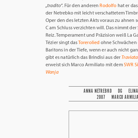
„tradito“
. Für den anderen
Rodolfo
hat er da
der Netrebko mit leicht verschattetem Timbre
Oper den des letzten Akts voraus zu ahnen sc
C am Schluss verzichten will. Das nimmt de
Reiz. Temperament und Präzision weiß La Ga
Tézier singt das
Torerolied
ohne Schwächen ei
Baritons in der Tiefe, wenn er auch nicht g
gibt es natürlich das Brindisi aus der
Traviata
erweist sich Marco Armiliato mit dem
SWR Si
Wanja
ANNA NETREBKO
DG
ELIN
2007
MARCO ARMILI