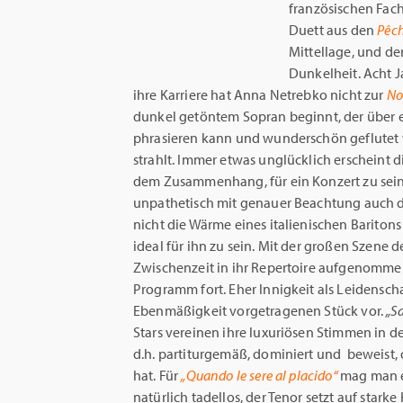
französischen Fach 
Duett aus den
Pêch
Mittellage, und de
Dunkelheit. Acht J
ihre Karriere hat Anna Netrebko nicht zur
No
dunkel getöntem Sopran beginnt, der über e
phrasieren kann und wunderschön geflutet w
strahlt. Immer etwas unglücklich erscheint 
dem Zusammenhang, für ein Konzert zu sein.
unpathetisch mit genauer Beachtung auch d
nicht die Wärme eines italienischen Barito
ideal für ihn zu sein. Mit der großen Szene d
Zwischenzeit in ihr Repertoire aufgenommen
Programm fort. Eher Innigkeit als Leidensch
Ebenmäßigkeit vorgetragenen Stück vor.
„S
Stars vereinen ihre luxuriösen Stimmen in d
d.h. partiturgemäß, dominiert und beweist, 
hat. Für
„Quando le sere al placido“
mag man e
natürlich tadellos, der Tenor setzt auf stark