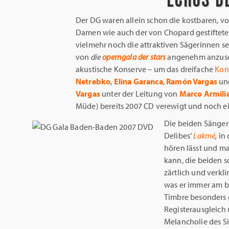
Der DG waren allein schon die kostbaren, 
Damen wie auch der von Chopard gestiftet
vielmehr noch die attraktiven Sägerinnen se
von
die
operngala der stars
angenehm anzusehe
akustische Konserve – um das dreifache
Kon
Netrebko
,
Elina Garanca
,
Ramón Vargas
un
Vargas
unter der Leitung von
Marco Armili
Müde)
bereits 2007 CD verewigt und noch e
Die beiden Sänge
Delibes‘
Lakmé
,
in
hören lässt und m
kann, die beiden 
zärtlich und verkl
was er immer am be
Timbre besonders g
Registerausgleich 
Melancholie des S