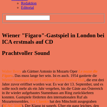
Redaktion
Editorial
Wiener "Figaro"-Gastspiel in London bei
ICA erstmals auf CD
Prachtvoller Sound
Walter Berry
als Gärtner Antonio in Mozarts Oper
Le nozze die
Figaro
. Das muss lange her sein. Ist es auch. 1954 gastierte die
Wiener Staatsoper in der Londoner Royal Festival Hall
, die erst drei
Jahre zuvor eröffnet worden war. Es war der 13. September, und es
sollte noch mehr als ein Jahr vergehen, bis die Gäste aus Österreich
in ihr wieder aufgebautes Stammhaus am Ring zurückkehren
konnten. Gastspiele förderten den internationalen Ruf als
Mozartensembles.
Ica Classics
hat den Mitschnitt ausgegraben
(
ICAC 5147
). Der Klang ist superb. Über ein ganz leichtes, den