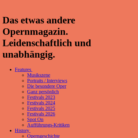
Das etwas andere
Opernmagazin.
Leidenschaftlich und
unabhängig.
Features
Musikszene
Portraits / Interviews
Die besondere Oper
Ganz persönlich
Festivals 2023
Festivals 2024
Festivals 2025
Festivals 2026
Spot On
Aufführungs-Kritiken
History
Operngeschichte