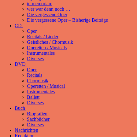
in memoriam
wer war denn noch …
Die vergessene Oper
Die vergessene Oper – Bisherige Beiträge
CD
Oper
Recitals / Lieder
Geistliches / Chormusik
Operetten / Musicals
Instrumentales
Diverses
DVD
Oper
Recitals
Chormusik
Operetten / Musical
Instrumentales
Ballett
Diverses
Buch
Biografien
Sachbücher
Diverses
Nachrichten
Redaktion