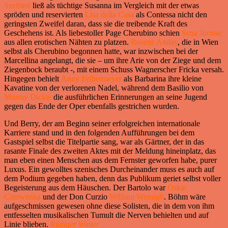
Seefried
ließ als tüchtige Susanna im Vergleich mit der etwas
spröden und reservierten
Lisa della Casa
als Contessa nicht den
geringsten Zweifel daran, dass sie die treibende Kraft des
Geschehens ist. Als liebestoller Page Cherubino schien
Sena Jurinac
aus allen erotischen Nähten zu platzen.
Rosette Anday
, die in Wien
selbst als Cherubino begonnen hatte, war inzwischen bei der
Marcellina angelangt, die sie – um ihre Arie von der Ziege und dem
Ziegenbock beraubt -, mit einem Schuss Wagnerscher Fricka versah.
Hingegen behielt
Anny Felbermeyer
als Barbarina ihre kleine
Kavatine von der verlorenen Nadel, während dem Basilio von
Murray Dickie
die ausführlichen Erinnerungen an seine Jugend
gegen das Ende der Oper ebenfalls gestrichen wurden.
Und Berry, der am Beginn seiner erfolgreichen internationale
Karriere stand und in den folgenden Aufführungen bei dem
Gastspiel selbst die Titelpartie sang, war als Gärtner, der in das
rasante Finale des zweiten Aktes mit der Meldung hineinplatz, das
man eben einen Menschen aus dem Fernster geworfen habe, purer
Luxus. Ein gewolltes szenisches Durcheinander muss es auch auf
dem Podium gegeben haben, denn das Publikum geriet selbst voller
Begeisterung aus dem Häuschen. Der Bartolo war
Oskar
Czerwenka
und der Don Curzio
William Wernigh
. Böhm wäre
aufgeschmissen gewesen ohne diese Solisten, die in dem von ihm
entfesselten musikalischen Tumult die Nerven behielten und auf
Linie blieben.
Rüdiger Winter