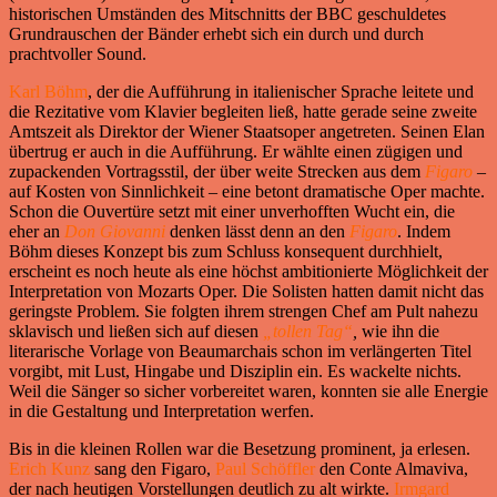
historischen Umständen des Mitschnitts der BBC geschuldetes
Grundrauschen der Bänder erhebt sich ein durch und durch
prachtvoller Sound.
Karl Böhm
, der die Aufführung in italienischer Sprache leitete und
die Rezitative vom Klavier begleiten ließ, hatte gerade seine zweite
Amtszeit als Direktor der Wiener Staatsoper angetreten. Seinen Elan
übertrug er auch in die Aufführung. Er wählte einen zügigen und
zupackenden Vortragsstil, der über weite Strecken aus dem
Figaro
–
auf Kosten von Sinnlichkeit – eine betont dramatische Oper machte.
Schon die Ouvertüre setzt mit einer unverhofften Wucht ein, die
eher an
Don Giovanni
denken lässt denn an den
Figaro
. Indem
Böhm dieses Konzept bis zum Schluss konsequent durchhielt,
erscheint es noch heute als eine höchst ambitionierte Möglichkeit der
Interpretation von Mozarts Oper. Die Solisten hatten damit nicht das
geringste Problem. Sie folgten ihrem strengen Chef am Pult nahezu
sklavisch und ließen sich auf diesen
„tollen Tag“
,
wie ihn die
literarische Vorlage von Beaumarchais schon im verlängerten Titel
vorgibt, mit Lust, Hingabe und Disziplin ein. Es wackelte nichts.
Weil die Sänger so sicher vorbereitet waren, konnten sie alle Energie
in die Gestaltung und Interpretation werfen.
Bis in die kleinen Rollen war die Besetzung prominent, ja erlesen.
Erich Kunz
sang den Figaro,
Paul Schöffler
den Conte Almaviva,
der nach heutigen Vorstellungen deutlich zu alt wirkte.
Irmgard