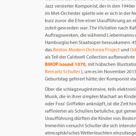
Jazz versierter Komponist, der in den 1940e
im Met-Orchester spielte wie er sich in de
kurz zuvor die Ehre einer Uraufführung an
zuteil geworden war:
The Visitation
nach Ka
Auftragswerken, die während Liebermanns u
Hamburgischen Staatsoper herauskamen. 45 
das
Boston Modern Orchesra Project
und
Od
als Teil der Caldwell Collection aufbewahrt
BMOP/sound 1070
, mit hübschen Illustrat
Bernartz Schuller
), um es im November 2015
Geburtstag gefeiert hätte; der Komponist st
Über die schlagzeugintensive, teils elektro
Musik, die in ihrer simplen Machart an Kin
oder Foss‘
Griffelkin
anknüpft, ist die Zeit h
raffinierter als Schullers betuliche, gut gem
Uraufführung dürften die Kinder von Boston 
Immerhin versucht Schuller die sich intens
atmosphärisches Wetterleuchten einzufange