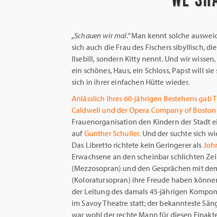
„Schauen wir mal.“
Man kennt solche ausweich
sich auch die Frau des Fischers sibyllisch, d
Ilsebill, sondern Kitty nennt. Und wir wissen
ein schönes, Haus, ein Schloss, Papst will sie
sich in ihrer einfachen Hütte wieder.
Anlässlich ihres 60-jährigen Bestehens gab 
Caldwell und der Opera Company of Boston 
Frauenorganisation den Kindern der Stadt e
auf
Gunther Schuller.
Und der suchte sich 
Das Libretto richtete kein Geringerer als
Joh
Erwachsene an den scheinbar schlichten Zeil
(Mezzosopran) und den Gesprächen mit dem 
(Koloratursopran) ihre Freude haben können
der Leitung des damals 45-jährigen Komponi
im Savoy Theatre statt; der bekannteste Sän
war wohl der rechte Mann für diesen Einakter: