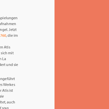
nspielungen
 Aufnahmen
ngel. Jetzt
1760
, die im
e
n Atis
 sich mit
n La
ert und sie
angeführt
des Werkes
 Atis ist
aie
ltet, auch
 sous