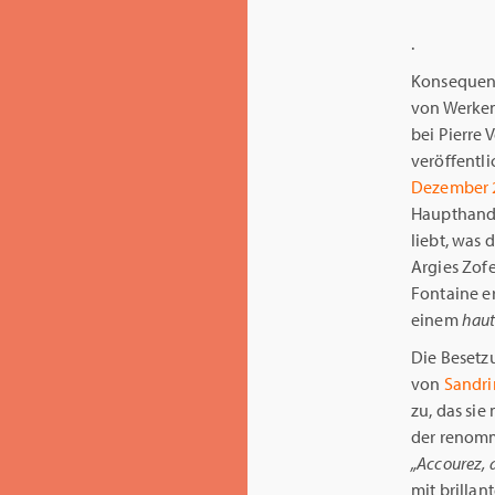
.
Konsequent
von Werken
bei Pierre 
veröffentli
Dezember 
Haupthandl
liebt, was 
Argies Zof
Fontaine e
einem
haut
Die Besetz
von
Sandri
zu, das sie
der renomm
„Accourez,
mit brilla