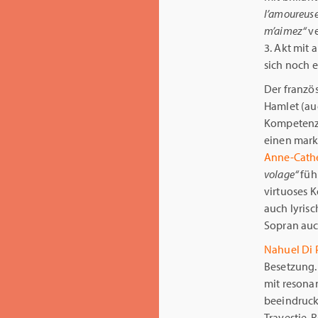
l’amoureuse
m’aimez“
ve
3. Akt mit
sich noch e
Der franzö
Hamlet (auc
Kompetenz 
einen mark
Anne-Cathe
volage“
führ
virtuoses 
auch lyrisc
Sopran auc
Nahuel Di 
Besetzung. 
mit resona
beeindruck
Travestie-R