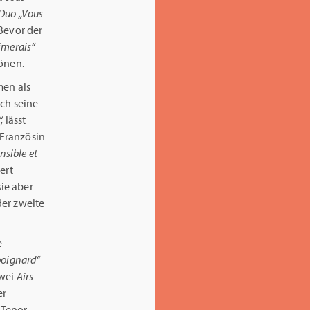
Duo
„Vous
Bevor der
aimerais“
Tönen.
men als
uch seine
,
lässt
 Französin
nsible et
ert
ie aber
er zweite
e
 poignard“
zwei
Airs
er
 Tenor