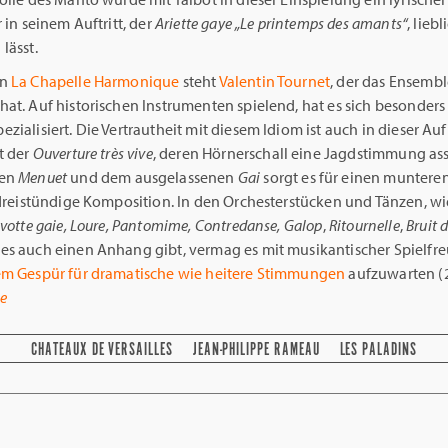
r in seinem Auftritt, der
Ariette
gaye
„Le printemps des amants“
, lieb
lässt.
on
La Chapelle Harmonique
steht
Valentin Tournet
, der das Ensemb
at. Auf historischen Instrumenten spielend, hat es sich besonders
zialisiert. Die Vertrautheit mit diesem Idiom ist auch in dieser A
t der
Ouverture très vive
, deren Hörnerschall eine Jagdstimmung asso
ren
Menuet
und dem ausgelassenen
Gai
sorgt es für einen munteren
t dreistündige Komposition. In den Orchesterstücken und Tänzen, w
avotte gaie, Loure, Pantomime, Contredanse, Galop
,
Ritournelle
,
Bruit 
es auch einen Anhang gibt, vermag es mit musikantischer Spielfr
em Gespür für dramatische wie heitere Stimmungen
aufzuwarten (23
e
CHATEAUX DE VERSAILLES
JEAN-PHILIPPE RAMEAU
LES PALADINS