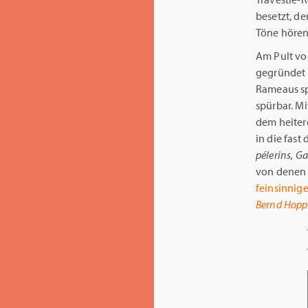
besetzt, de
Töne hören 
Am Pult v
gegründet h
Rameaus spe
spürbar. Mi
dem heite
in die fas
pélerins, G
von denen 
feinsinnig
Bernd Hopp