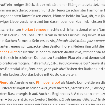
 loi“
ein inniges Stück, das er mit zärtlichen Klängen ausstattet. Im
reinen sich die Sopranistin und der Tenor zu schönster Harmonie. 
 ausgedehnten Tanzstücken endet, können beide im
Duo
„Ah, que j’
wiger Liebe versichern und tun das mit den denkbar lieblichsten 
sische Bariton
Florian Sempey
machte sich international einen Na
h in Berlin) und Posa – der Orcan in dieser Einspielung beweist a
in Sachen Rameau. Sein erstes
Air
,
„Ma voix deviendrait plus sonore“
anten, energisch zupackenden Bariton hören. Neben ihm gibt die
rine Gillet
die Nérine. Mit der munteren
Ariette vive
„L’amant
peu se
t sie sich in schönem Kontrast zu Sandrine Piau ein und demonstri
Koloraturvermögen. In ihrem
Air
„Est-il beau comme le jour“
beweist s
hes Potential. Mit
„Non, non, je ne puis dire“
haben der Bariton und d
h ein keckes
Duo
, das beide mit Gusto darbieten.
Pierro
als Anselme und
Philippe Talbot
als Manto komplettieren di
Ersterer trumpft in seinen
Airs
„Vous
méditez, perfide“
und
„C’est ce
ntem Bass energisch auf. Auch zu Beginn des 3. Aktes kann er mit 
en – turbulent
„Tu vas tomber“,
lieblich
„Quels jardins
délicieux“.
In d
olle des Manto wurde mit Talbot in dieser Einspielung ein lyrischer