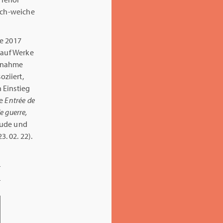
lich-weiche
le 2017
 auf Werke
ufnahme
ziiert,
 Einstieg
ie
Entrée de
de guerre,
eude und
. 02. 22).