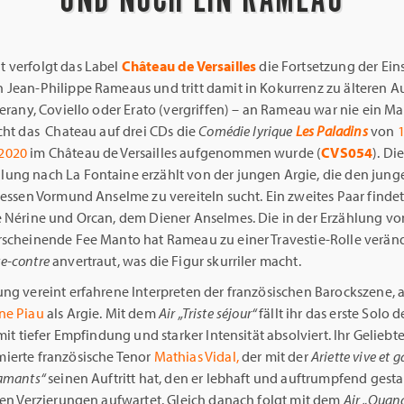
 verfolgt das Label
Château de Versailles
die Fortsetzung der Ei
 Jean-Philippe Rameaus und tritt damit in Kokurrenz zu älteren
Verany, Coviello oder Erato (vergriffen) – an Rameau war nie ein Ma
cht das Chateau auf drei CDs die
Comédie lyrique
Les Paladins
von
2020
im Château de Versailles aufgenommen wurde (
CVS054
). Di
ung nach La Fontaine erzählt von der jungen Argie, die den junge
dessen Vormund Anselme zu vereiteln sucht. Ein zweites Paar findet
e Nérine und Orcan, dem Diener Anselmes. Die in der Erzählung vo
rscheinende Fee Manto hat Rameau zu einer Travestie-Rolle veränd
e-contre
anvertraut, was die Figur skurriler macht.
ung vereint erfahrene Interpreten der französischen Barockszene, 
ne Piau
als Argie. Mit dem
Air
„Triste séjour“
fällt ihr das erste Solo 
 mit tiefer Empfindung und starker Intensität absolviert. Ihr Geliebter
ierte französische Tenor
Mathias Vidal,
der mit der
Ariette vive et g
 amants“
seinen Auftritt hat, den er lebhaft und auftrumpfend gesta
nten Verzierungen aufwartet. Gleich danach folgt mit dem
Air
„Quand