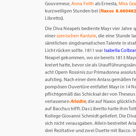
Gouverneur,
Anna Feith
als Ernesta,
Mira Gr
kurzweiligen Stunden bei (
Naxos
8.660462
Libretto
)
.
Die Diva Neapels bediente Mayr vier Jahre s
einer
szenischen Kantate
, die eine Stunde l
sämtlichen singdramatischen Talente in stra
Licht rücken sollte. 1811 war
Isabella Colbra
Neapel gekommen, wo sie bereits 1813 May
kreiert hatte, bevor sie als Uraufführungssä
acht Opern Rossinis zur Primadonna assolut
aufstieg. Nach einer dem Anlass gemäßen fes
pompösen Ouvertüre entfaltet Mayr in 14
pflichtgemäß das Schicksal der von Theseus
verlassenen
Ariadne
, die auf Naxos glücklic
auf Bacchus trifft. Das Libretto hatte ihm Tot
Kollege Giovanni Schmidt geliefert. Die Div
sich nicht verausgaben. Allein bestreitet Ar
drei Rezitative und zwei Duette mit Bacco. I