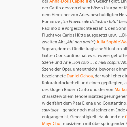
der
Anna-Doris Capitelli
ein Gesicht gibt. E
der Gattin des von einem bösen Usurpator fä
dem Herrscher von Arles, beschuldigten Herz
Romanze
„Un Provenzale d’illustro stato“
bess
Paolino die Vorgeschichte erzählt; den Sohn, 
Flucht vor Carlos Hütte ausgesetzt usw…..Die
zweiten Akt
„Ah! non partir“;
Julia Sophie W
Sopran, dem es für die tragische Situation al
Gatten Constantino hat es schwerer getroffen
Szene und Arie
„Son solo … o miei sospiri! Ah!
Szene der Oper, unterstreicht, bevor er ohnmä
bezeichnete
Daniel Ochoa,
der wohl eher ein
Koloraturlockerheit und einen gepflegten, a
des klugen Bauern Carlo und des von
Markus
charaktervollem Tenoreinsatzes gesungenen
widerfährt dem Paar Elena und Constantino, 
sauvtage
– gerade noch mal seiner am Ende d
entgangen ist, Gerechtigkeit. Hauk und die
Mayr Chor
musizieren mit überspringender S