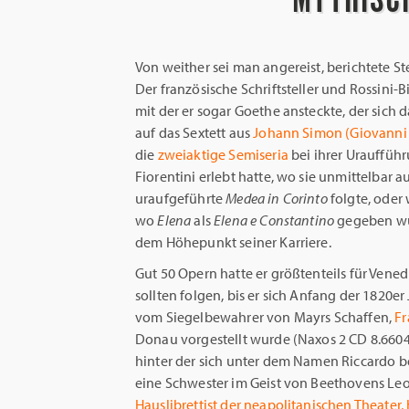
Von weither sei man angereist, berichtete S
Der französische Schriftsteller und Rossini-
mit der er sogar Goethe ansteckte, der sich 
auf das Sextett aus
Johann Simon (Giovanni
die
zweiaktige Semiseria
bei ihrer Urauffüh
Fiorentini erlebt hatte, wo sie unmittelbar
uraufgeführte
Medea in Corinto
folgte, oder
wo
Elena
als
Elena e Constantino
gegeben wu
dem Höhepunkt seiner Karriere.
Gut 50 Opern hatte er größtenteils für Vened
sollten folgen, bis er sich Anfang der 1820
vom Siegelbewahrer von Mayrs Schaffen,
Fr
Donau vorgestellt wurde (Naxos 2 CD 8.66046
hinter der sich unter dem Namen Riccardo 
eine Schwester im Geist von Beethovens Leo
Hauslibrettist der neapolitanischen Theater, 