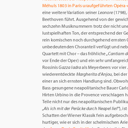
Méhuls 1803 in Paris uraufgeführten Opér
eine weitere Variation seiner
Leonore
(1798),
Beethoven führt. Ausgehend von der gewich
sechzehn Musiknummern trotz der nicht un
lustspielhaften Ton, der entsprechend der G
rein komischen noch durchgehend ernsten O
unbedeutenden Choranteil verfügt und neben
Quartett mit Chor – das fröhliche
„Cantiam de
vor Ende der Oper) und ein sehr umfangreiche
Rossinis
Gazza ladra
als Meyerbeers vor vier
wiederentdeckte
Margherita d’Anjou
, bei de
einer an sich ernsten Handlung sind. Obwoh
Bass gesungene neapolitanische Bauer Carlo
Hirten Urbino in die Provence verschlagen hat
Teile nicht nur des neapolitanischen Publiku
„Als ich mit der Perücke durch Neapel lief“
), i
Schatten der Wiener Klassik fein aufgebroc
hurtiger, wie er sich in der schelmischen Ari