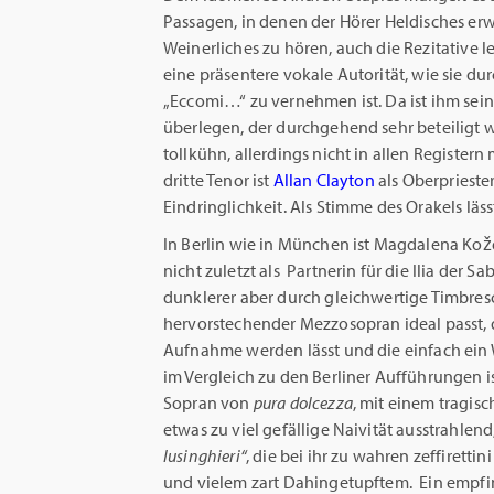
Passagen, in denen der Hörer Heldisches er
Weinerliches zu hören, auch die Rezitative 
eine präsentere vokale Autorität, wie sie du
„Eccomi…“ zu vernehmen ist. Da ist ihm sei
überlegen, der durchgehend sehr beteiligt wi
tollkühn, allerdings nicht in allen Registern
dritte Tenor ist
Allan Clayton
als Oberprieste
Eindringlichkeit. Als Stimme des Orakels läss
In Berlin wie in München ist Magdalena Kože
nicht zuletzt als Partnerin für die Ilia der S
dunklerer aber durch gleichwertige Timbres
hervorstechender Mezzosopran ideal passt, 
Aufnahme werden lässt und die einfach ein
im Vergleich zu den Berliner Aufführungen is
Sopran von
pura dolcezza
, mit einem tragis
etwas zu viel gefällige Naivität ausstrahlend
lusinghieri“
, die bei ihr zu wahren zeffiret
und vielem zart Dahingetupftem. Ein empf