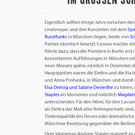
.
Eigentlich sollten einige Jahre zwischen d
Lindenoper und den Konzerten mit dem
Sym
Rundfunks
in München liegen, beide von
Si
Partien identisch besetzt. Corona machte e
führte dazu, dass die Premiere in Berlin erst
konzertanten Aufführungen in München mit
neun Monate später, nämlich m Dezember de
Hauptpartien waren die Elettra und die Ilia 
und Anna Prohaska, in München und damit 
Elsa Dreisig und Sabine Devieilhe
zu hören,
Staples
als Idomeneo und natürlich
Magdal
unterscheiden. Für den Hörer, für den Luci
als Elettra das Maß aller Rollenportraits sin
Timbrequalität des Tenors oder dramatisch
Münchner Besetzung gegenüber der Berliner 
Dem Idomeneo Andrew Staples mangelt es an