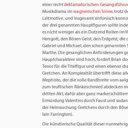
einer recht
deklamatorischen Gesangsführu
Musikdrama im
wagnerischen Sinne
, trotz 
Leitmotive, und insgesamt sinfonisch konno
der drei genannten Hauptfiguren sollte inde
es nicht weniger als ein Dutzend Rollen im 
Herrgott, den Bösen Geist, den Erdgeist, die 
Gabriel und Michael, den schon genannten S
Marthe. Die gesanglichen Anforderungen g
Hauptcharaktere sind hoch, fordert Brian d
Tenor für die Titelfigur und einen ebenso d
Gretchen. An Komplexität übertrifft diese al
Mephisto, der die volle Bandbreite vom aal
zum teuflischen Ränkeschmied abdecken muss.
dritten Akt, dafür aber ganz markerschütter
Ermordung Valentins durch Faust und soda
der Heimsuchung Gretchens durch den Bösen 
Iain Farrington).
Die künstlerische Qualität dieser nunmehri