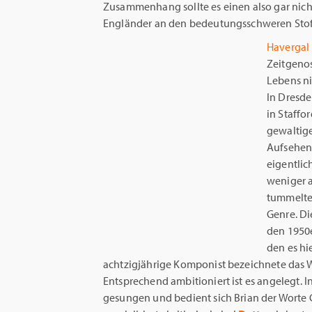
Zusammenhang sollte es einen also gar nic
Engländer an den bedeutungsschweren Stof
Havergal 
Zeitgenos
Lebens n
In Dresde
in Staffo
gewaltige
Aufsehen,
eigentlic
weniger a
tummelte 
Genre. Di
den 1950e
den es hi
achtzigjährige Komponist bezeichnete das 
Entsprechend ambitioniert ist es angelegt. 
gesungen und bedient sich Brian der Worte G