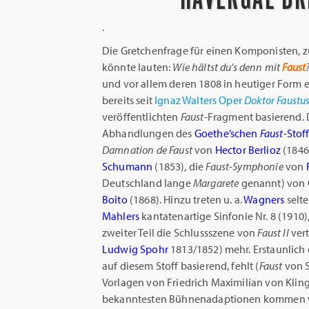
.
Die Gretchenfrage für einen Komponisten, z
könnte lauten:
Wie hältst du’s denn mit
Faust
und vor allem deren 1808 in heutiger Form er
bereits seit
Ignaz Walters Oper
Doktor Faustu
veröffentlichten
Faust
-Fragment basierend. 
Abhandlungen des
Goethe’schen
Faust
-Stof
Damnation de Faust
von
Hector Berlioz
(1846
Schumann
(1853), die
Faust-Symphonie
von
Deutschland lange
Margarete
genannt) von 
Boito
(1868). Hinzu treten u. a.
Wagners
selt
Mahlers
kantatenartige Sinfonie Nr. 8 (1910
zweiter Teil die Schlussszene von
Faust II
ver
Ludwig Spohr
1813/1852) mehr. Erstaunlich 
auf diesem Stoff basierend, fehlt (
Faust
von S
Vorlagen von Friedrich Maximilian von Klinge
bekanntesten Bühnenadaptionen kommen vo