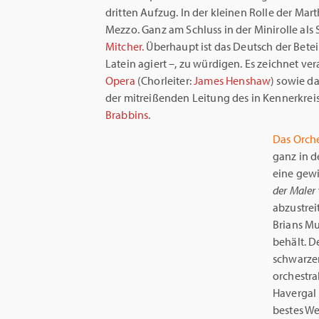
dritten Aufzug. In der kleinen Rolle der Mar
Mezzo. Ganz am Schluss in der Minirolle al
Mitcher.
Überhaupt ist das Deutsch der Betei
Latein agiert –, zu würdigen. Es zeichnet ve
Opera
(Chorleiter:
James Henshaw
) sowie d
der mitreißenden Leitung des in Kennerkre
Brabbins
.
Das Orche
ganz in d
eine gew
der Maler
abzustrei
Brians M
behält. D
schwarze
orchestr
Havergal 
bestes We