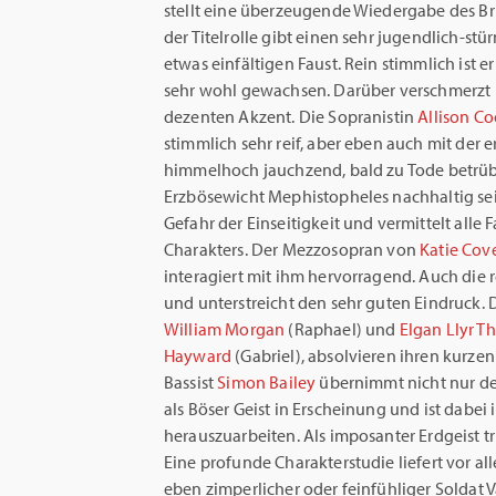
stellt eine überzeugende Wiedergabe des Br
der Titelrolle gibt einen sehr jugendlich-stü
etwas einfältigen Faust. Rein stimmlich ist 
sehr wohl gewachsen. Darüber verschmerzt
dezenten Akzent. Die Sopranistin
Allison C
stimmlich sehr reif, aber eben auch mit der 
himmelhoch jauchzend, bald zu Tode betrüb
Erzbösewicht Mephistopheles nachhaltig sein
Gefahr der Einseitigkeit und vermittelt alle 
Charakters. Der Mezzosopran von
Katie Cov
interagiert mit ihm hervorragend. Auch die 
und unterstreicht den sehr guten Eindruck. D
William Morgan
(Raphael) und
Elgan Llyr 
Hayward
(Gabriel), absolvieren ihren kurzen
Bassist
Simon Bailey
übernimmt nicht nur den
als Böser Geist in Erscheinung und ist dabei 
herauszuarbeiten. Als imposanter Erdgeist tr
Eine profunde Charakterstudie liefert vor al
eben zimperlicher oder feinfühliger Soldat V