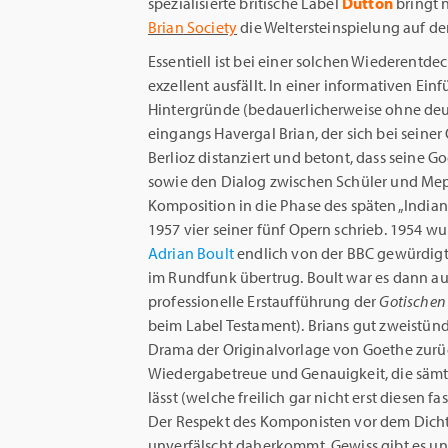
spezialisierte britische Label
Dutton
bringt 
Brian
Society
die Weltersteinspielung auf de
Essentiell ist bei einer solchen Wiederentd
exzellent ausfällt. In einer informativen Ei
Hintergründe (bedauerlicherweise ohne deuts
eingangs Havergal Brian, der sich bei sei
Berlioz distanziert und betont, dass seine
sowie den Dialog zwischen Schüler und Meph
Komposition in die Phase des späten „India
1957 vier seiner fünf Opern schrieb. 1954 wu
Adrian Boult
endlich von der BBC gewürdigt
im Rundfunk übertrug. Boult war es dann au
professionelle Erstaufführung der
Gotischen
beim Label Testament). Brians gut zweistün
Drama der Originalvorlage von Goethe zurüc
Wiedergabetreue und Genauigkeit, die sämtl
lässt (welche freilich gar nicht erst diesen
Der Respekt des Komponisten vor dem Dichte
unverfälscht daherkommt. Gewiss gibt es u