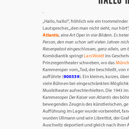
.
„Hallo, hallo!“, fröhlich wie ein trommeln
Lautsprecher, „den man nicht sieht, nur hört“
Atlantis
, eine Art Oper in vier Bildern. Es tret
Person, den man schon seit vielen Jahren nich
Riesenpalast eingeschlossen, ganz allein, um 
Komödiantik springt
Lars Woldt
ins Geschehe
Prinzregentheater schweben, wo das
Münchn
Kammeroper vom „Tod, der beschließt, von 
aufführte (
900339
). Ein kleines, kurzes, ü
viele Bühnen bei eingeschränkten Möglich
Musiktheater aufrechterhielten. Die 1943 i
Kammeroper
Der Kaiser von Atlantis
des böhm
bewegendes Zeugnis des künstlerischen, gei
Aufführung im Lager wurde vorbereitet, fand
wurden Ullmann und sein Librettist, der Graf
Auschwitz deportiert und gleich nach ihrer A