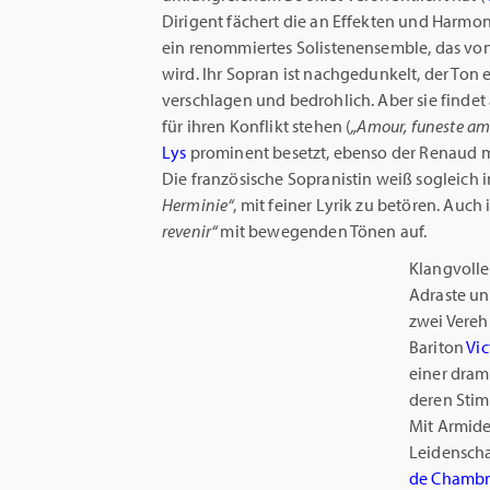
Dirigent fächert die an Effekten und Harmon
ein renommiertes Solistenensemble, das vo
wird. Ihr Sopran ist nachgedunkelt, der Ton 
verschlagen und bedrohlich. Aber sie finde
für ihren Konflikt stehen (
„Amour, funeste am
Lys
prominent besetzt, ebenso der Renaud m
Die französische Sopranistin weiß sogleich
Herminie“
, mit feiner Lyrik zu betören. Auch 
revenir“
mit bewegenden Tönen auf.
Klangvolle
Adraste un
zwei Verehr
Bariton
Vic
einer dram
deren Stim
Mit Armide
Leidenscha
de Chambr