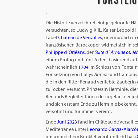
.
Die Historie verzeichnet einige gekrönte Hä
versuchten, so Ludwig XIII., Kaiser Leopold I
Label
Chateau de Versailles
, unermüdlich in
französischen Barockoper, widmet sich in 
Philippe d´Orléans
, der
Suite d´ Armide ou Jé
einem Prolog und fünf Akten, basierend auf
wahrscheinlich
1704
im Schloss von Fontain
Fortsetzung von Lullys
Armide
und Campra
die in den Ritter Renaud verliebte Zauberin 
zu locken versucht. Prinzessin Herminie, di
Renauds Begleiter Tancrède zugetan, der jed
und sich erst am Ende zu Herminie bekennt.
versöhnt und für immer vereint.
Ende
Juni 2023
fand im Château de Versaille
Mediterranea unter
Leonardo García-Alarcó
umfangreichem Booklet veröffentlicht hat (