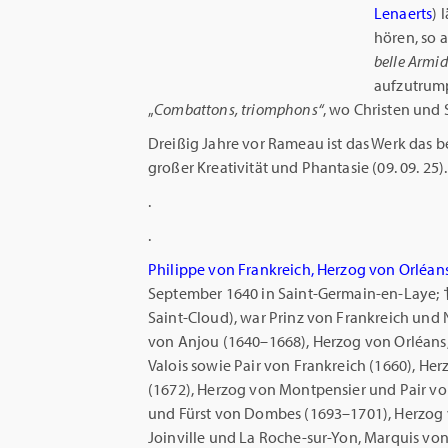
Lenaerts
) 
hören, so 
belle Armid
aufzutrump
„
Combattons, triomphons“
, wo Christen und 
Dreißig Jahre vor Rameau ist das Werk das
großer Kreativität und Phantasie (09. 09. 25)
.
.
Philippe von Frankreich, Herzog von Orléan
September 1640 in Saint-Germain-en-Laye; † 
Saint-Cloud), war Prinz von Frankreich und 
von Anjou (1640–1668), Herzog von Orléans,
Valois sowie Pair von Frankreich (1660), H
(1672), Herzog von Montpensier und Pair vo
und Fürst von Dombes (1693–1701), Herzog 
Joinville und La Roche-sur-Yon, Marquis von