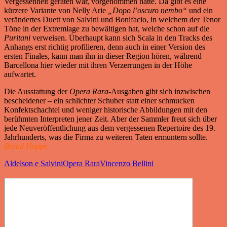
Vergessenheit geraten war, vorgenommen hatte. Da gibt es eine
kürzere Variante von Nelly Arie
„Dopo l’oscuro nembo“
und ein
verändertes Duett von Salvini und Bonifacio, in welchem der Tenor
Töne in der Extremlage zu bewältigen hat, welche schon auf die
Puritani
verweisen. Überhaupt kann sich Scala in den Tracks des
Anhangs erst richtig profilieren, denn auch in einer Version des
ersten Finales, kann man ihn in dieser Region hören, während
Barcellona hier wieder mit ihren Verzerrungen in der Höhe
aufwartet.
Die Ausstattung der
Opera Rara
-Ausgaben gibt sich inzwischen
bescheidener – ein schlichter Schuber statt einer schmucken
Konfektschachtel und weniger historische Abbildungen mit den
berühmten Interpreten jener Zeit. Aber der Sammler freut sich über
jede Neuveröffentlichung aus dem vergessenen Repertoire des 19.
Jahrhunderts, was die Firma zu weiteren Taten ermuntern sollte.
Bernd Hoppe
Aldelson e Salvini
Opera Rara
Vincenzo Bellini