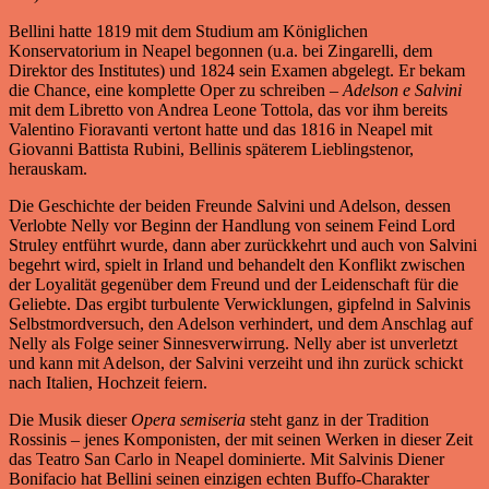
Bellini hatte 1819 mit dem Studium am Königlichen
Konservatorium in Neapel begonnen (u.a. bei Zingarelli, dem
Direktor des Institutes) und 1824 sein Examen abgelegt. Er bekam
die Chance, eine komplette Oper zu schreiben –
Adelson e Salvini
mit dem Libretto von Andrea Leone Tottola, das vor ihm bereits
Valentino Fioravanti vertont hatte und das 1816 in Neapel mit
Giovanni Battista Rubini, Bellinis späterem Lieblingstenor,
herauskam.
Die Geschichte der beiden Freunde Salvini und Adelson, dessen
Verlobte Nelly vor Beginn der Handlung von seinem Feind Lord
Struley entführt wurde, dann aber zurückkehrt und auch von Salvini
begehrt wird, spielt in Irland und behandelt den Konflikt zwischen
der Loyalität gegenüber dem Freund und der Leidenschaft für die
Geliebte. Das ergibt turbulente Verwicklungen, gipfelnd in Salvinis
Selbstmordversuch, den Adelson verhindert, und dem Anschlag auf
Nelly als Folge seiner Sinnesverwirrung. Nelly aber ist unverletzt
und kann mit Adelson, der Salvini verzeiht und ihn zurück schickt
nach Italien, Hochzeit feiern.
Die Musik dieser
Opera semiseria
steht ganz in der Tradition
Rossinis – jenes Komponisten, der mit seinen Werken in dieser Zeit
das Teatro San Carlo in Neapel dominierte. Mit Salvinis Diener
Bonifacio hat Bellini seinen einzigen echten Buffo-Charakter