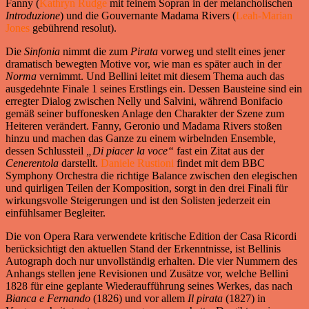
Fanny (
Kathryn Rudge
mit feinem Sopran in der melancholischen
Introduzione
) und die Gouvernante Madama Rivers (
Leah-Marian
Jones
gebührend resolut).
Die
Sinfonia
nimmt die zum
Pirata
vorweg und stellt eines jener
dramatisch bewegten Motive vor, wie man es später auch in der
Norma
vernimmt. Und Bellini leitet mit diesem Thema auch das
ausgedehnte Finale 1 seines Erstlings ein. Dessen Bausteine sind ein
erregter Dialog zwischen Nelly und Salvini, während Bonifacio
gemäß seiner buffonesken Anlage den Charakter der Szene zum
Heiteren verändert. Fanny, Geronio und Madama Rivers stoßen
hinzu und machen das Ganze zu einem wirbelnden Ensemble,
dessen Schlussteil
„Di piacer la
voce“
fast ein Zitat aus der
Cenerentola
darstellt.
Daniele Rustioni
findet mit dem BBC
Symphony Orchestra die richtige Balance zwischen den elegischen
und quirligen Teilen der Komposition, sorgt in den drei Finali für
wirkungsvolle Steigerungen und ist den Solisten jederzeit ein
einfühlsamer Begleiter.
Die von Opera Rara verwendete kritische Edition der Casa Ricordi
berücksichtigt den aktuellen Stand der Erkenntnisse, ist Bellinis
Autograph doch nur unvollständig erhalten. Die vier Nummern des
Anhangs stellen jene Revisionen und Zusätze vor, welche Bellini
1828 für eine geplante Wiederaufführung seines Werkes, das nach
Bianca e Fernando
(1826) und vor allem
Il pirata
(1827) in