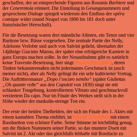
geschaffen, der an entsprechende Figuren aus Rossinis
Barbiere
und
der
Cenerentola
erinnert. Die Einteilung in Gesangsnummern und
gesprochene Dialoge spiegelt wiederum den Einfluss der
opéra
comique
wider (stand Neapel von 1806 bis 181 doch unter
französischer Herrschaft).
Für die Besetzung waren drei männliche Altisten, ein Tenor und vier
Baritone bzw. Bässe vorgesehen. Die zentrale Partie der Nelly,
Adelsons Verlobte und auch von Salvini geliebt, übernahm der
14jährige Giacinto Marras, der später eine erfolgreiche Karriere in
ganz Europa machen sollte. In der Neuaufnahme gibt es natürlich
keine Travestie-Besetzung, hier singt
Daniela Barcellona
, deren
Timbre bekanntermaßen nicht jedermanns Geschmack ist (auch
meiner nicht), aber als Nelly gelingt ihr ein sehr kultivierter Vortrag.
Die Auftrittsromanze
„Dopo l’oscuro nembo“
(später Giuliettas
„Oh quante volte“
aus den
Capuleti
von 1830) singt sie mit
schlanker Tongebung, kontrolliertem Vibrato und geschmackvoll
verziertem Da capo. Nur im Finale des Werkes stellt sich in der
Höhe wieder der maskulin-strenge Ton ein.
Der erste der beiden Titelhelden, der sich im Finale des 1. Aktes mit
einem kantablen Thema einführt, ist
Simone Alberghini
mit einem
Bassbariton von schöner Farbe. Seine Stimme ist leichtfüßig genug,
um die flinken Nummern seiner Partie, so das muntere Duett mit
Salvini im 2. Akt oder das gleichfalls lebhafte mit Bonifacio zu