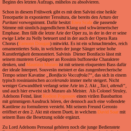
Beginn des letzten Aufzugs, mühelos zu absolvieren.
Schon in diesem Frühwerk gibt es mit dem Salvini eine heikle
Tenorpartie in exponierter Terssitura, die bereits den Arturo der
Puritani
vorwegnimmt. Dafür besitzt
Enea Scala
die passende
Stimme mit sinnlich-jugendlichem Klang und schwärmerischer
Emphase. Ihm fällt die letzte Arie der Oper zu, in der in der er seine
ewige Liebe zu Nelly beteuert und in der auch der Opera Rara
Chorus (
Eamonn Dougan
) mitwirkt. Es ist ein schmachtendes, reich
ornamentiertes Solo, in welchem der junge Sänger seine hohe
Kunstfertigkeit demonstriert. Salvinis Diener Bonifacio lässt mit
seinem munteren Geplapper an Rossinis buffoneske Charaktere
denken, und
Maurizio Muraro
ist mit seinem eloquenten Bass dafür
der ideale Interpret. Souverän meistert er das zungenbrecherische
Tempo seiner Kavatine
„Bonifacio
Voccafrola?“,
das sich in einem
typisch rossinianischen
accelerando
immer mehr steigert. Nicht
weniger Gewandtheit verlangt seine Arie im 2. Akt
„Taci, attendi“,
und auch hier erweist sich Muraro als Meister. Als Colonel Struley,
Adelsons Feind, lässt
Rodion Pogossov
einen virilen Bassbariton
mit grimmigem Ausdruck hören, der dennoch auch eine vollendete
Kantilene zu formulieren versteht. Mit seinem Freund Geronio
eröffnet er den 2. Akt mit einem Duett, in welchem
David Soar
mit
seinem Bass die Besetzung solide ergänzt.
Zu Lord Adelsons Personal gehören noch die junge Bedienstete