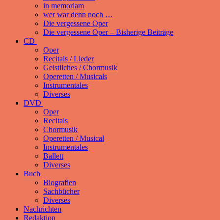
in memoriam
wer war denn noch …
Die vergessene Oper
Die vergessene Oper – Bisherige Beiträge
CD
Oper
Recitals / Lieder
Geistliches / Chormusik
Operetten / Musicals
Instrumentales
Diverses
DVD
Oper
Recitals
Chormusik
Operetten / Musical
Instrumentales
Ballett
Diverses
Buch
Biografien
Sachbücher
Diverses
Nachrichten
Redaktion