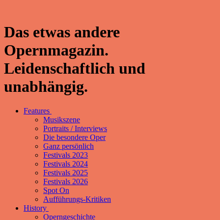
Das etwas andere
Opernmagazin.
Leidenschaftlich und
unabhängig.
Features
Musikszene
Portraits / Interviews
Die besondere Oper
Ganz persönlich
Festivals 2023
Festivals 2024
Festivals 2025
Festivals 2026
Spot On
Aufführungs-Kritiken
History
Operngeschichte