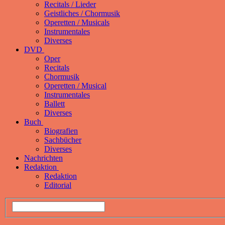
Recitals / Lieder
Geistliches / Chormusik
Operetten / Musicals
Instrumentales
Diverses
DVD
Oper
Recitals
Chormusik
Operetten / Musical
Instrumentales
Ballett
Diverses
Buch
Biografien
Sachbücher
Diverses
Nachrichten
Redaktion
Redaktion
Editorial