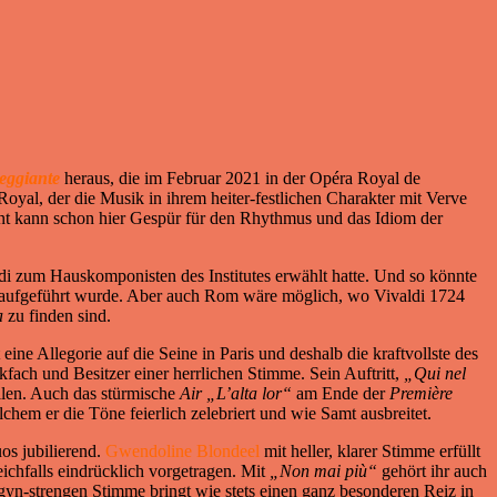
eggiante
heraus, die im Februar 2021 in der Opéra Royal de
 Royal, der die Musik in ihrem heiter-festlichen Charakter mit Verve
ent kann schon hier Gespür für den Rhythmus und das Idiom der
ldi zum Hauskomponisten des Institutes erwählt hatte. Und so könnte
ft aufgeführt wurde. Aber auch Rom wäre möglich, wo Vivaldi 1724
a
zu finden sind.
ine Allegorie auf die Seine in Paris und deshalb die kraftvollste des
fach und Besitzer einer herrlichen Stimme. Sein Auftritt,
„Qui nel
llen. Auch das stürmische
Air
„L’alta lor“
am Ende der
Première
lchem er die Töne feierlich zelebriert und wie Samt ausbreitet.
os jubilierend.
Gwendoline Blondeel
mit heller, klarer Stimme erfüllt
eichfalls eindrücklich vorgetragen. Mit
„Non mai
più“
gehört ihr auch
ogyn-strengen Stimme bringt wie stets einen ganz besonderen Reiz in