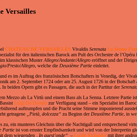
e Versailles
bel
CHATEAU DE VERSAILLES
Vivaldis
Serenata
La Senna Fest
pezialist für den italienischen Barock am Pult des Orchestre de l’Opéra
im klassischen Muster
Allegro
/
Andante
/
Allegro
eröffnet und der Dirig
gio
/
Presto
/
Allegro
, welche die
Deuxième Partie
einleitet.
tand es im Auftrag des französischen Botschafters in Venedig, der Viva
Chronik am 2. September 1724 oder am 25. August 1726 in der Botscha
. In beiden Opern gibt es Passagen, die auch in der Partitur der
Serenat
m Mezzo als La Virtù und einem Bass als La Senna. Letztere Partie ist e
 Bassist
Luigi De Donato
zur Verfügung stand – ein Spezialist im Barock
gebührend auftrumpfen und die Pracht seine Stimme imponierend ausste
teht getragene
„Pietà, dolcezza“
zu Beginn der
Deuxième Partie
, in we
s zu, ein munteres Gleichnis über die Nachtigall und entsprechend virtu
 Partie
ist von ernster Empfindsamkeit und wird von der Interpretin gl
t mit dem wiegenden
„In quest’onde“
–
Lucile Richardot
mit ihrer andr