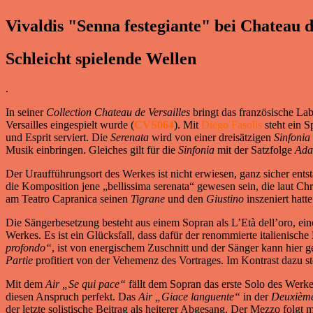
Vivaldis "Senna festegiante" bei Chateau d
Schleicht spielende Wellen
.
In seiner
Collection Chateau de Versailles
bringt das französische La
Versailles eingespielt wurde (
CVS064
). Mit
Diego Fasolis
steht ein S
und Esprit serviert. Die
Serenata
wird von einer dreisätzigen
Sinfonia
Musik einbringen. Gleiches gilt für die
Sinfonia
mit der Satzfolge
Ada
Der Uraufführungsort des Werkes ist nicht erwiesen, ganz sicher ents
die Komposition jene „bellissima serenata“ gewesen sein, die laut 
am Teatro Capranica seinen
Tigrane
und den
Giustino
inszeniert hatte
Die Sängerbesetzung besteht aus einem Sopran als L’Età dell’oro, eine
Werkes. Es ist ein Glücksfall, dass dafür der renommierte italienische
profondo“
, ist von energischem Zuschnitt und der Sänger kann hier 
Partie
profitiert von der Vehemenz des Vortrages. Im Kontrast dazu s
Mit dem
Air
„Se qui pace“
fällt dem Sopran das erste Solo des Werke
diesen Anspruch perfekt. Das
Air
„Giace
languente“
in der
Deuxième
der letzte solistische Beitrag als heiterer Abgesang. Der Mezzo folg