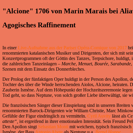
"Alcione" 1706 von Marin Marais bei Ali
Agogisches Raffinement
In einer
Live-Aufnahme aus der Pariser Opéra-Comique von 2017
br
renommierten katalanischen Musiker und Dirigenten, der sich mit s
Konzertprogrammen oft der Göttin des Tanzes, Terpsichore, huldigt, i
die zahlreichen Tanzeinlagen –
Marche
,
Menuet
,
Bourée
,
Sarabande
Szenen mit dem Einsatz des Donnerbleches.
Der Prolog der fünfaktigen Oper huldigt in der Person des Apollon,
Tochter des über die Winde herrschenden Aiolos, Alcione, heiraten. Dre
Zauberin Ismène. Auf dem Höhepunkt der Hochzeitszeremonie legen Fur
Tod geht, so dass Neptune, von solch großer Liebe überwältigt, sie 
Die französischen Sänger dieser Einspielung sind in unseren Breiten
renommierten Barock-Dirigenten wie William Christie, Marc Minkowski
Gefühle der Figur eindringlich zu vermitteln.
Cyril Auvity
lässt als C
atteste“,
ist ergreifend in ihrer emotionalen Intensität. Sein Freund Pel
Den Apollon singt
Sebastian Monti
mit weichem, typisch französisch 
Isméne, der Bass
Antonio Abete
als Neptune u.a.
Bernd Hoppe