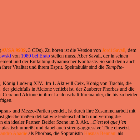
(
AVSA 9939
, 3 CDs). Zu hören ist die Version von
Jordi Savall
, dem
owski
von
1989 bei Erato
stellen muss. Aber Savall, der in seinen
ement und der Entfaltung dynamischer Kontraste. So sind denn auch
hrer Vitalität und ihrem Esprit. Spektakulär sind die
Tempête
-
t, König Ludwig XIV. Im 1. Akt will Ceix, König von Trachis, die
der gleichfalls in Alcione verliebt ist, der Zauberer Phorbas und die
eix und Alcione in ihrer Leidenschaft füreinander, die bis zu beider
ftigen.
Sopran- und Mezzo-Partien pendelt, ist durch ihre Zusammenarbeit mit
st gleichermaßen delikat wie leidenschaftlich und vermag die
in ein idealer Partner. Beider Szene im 3. Akt, „
C’est toi que
j’en
r plastisch umreißt und dabei auch streng-aggressive Töne einsetzt.
andro Abadie
als Phorbas, die Sopranistin
Hasnaa Bennani
als