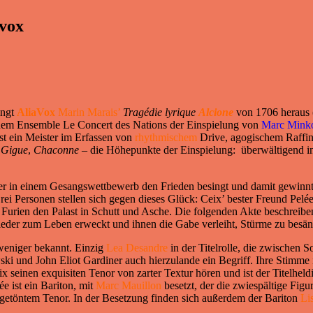
avox
ingt
AliaVox
Marin Marais’
Tragédie lyrique
Alcione
von 1706 heraus 
einem Ensemble Le Concert des Nations der Einspielung von
Marc Mink
st ein Meister im Erfassen von
rhythmischem
Drive, agogischem Raffin
,
Gigue
,
Chaconne
– die Höhepunkte der Einspielung: überwältigend in i
 der in einem Gesangswettbewerb den Frieden besingt und damit gewinn
i Personen stellen sich gegen dieses Glück: Ceix’ bester Freund Pelée, 
ien den Palast in Schutt und Asche. Die folgenden Akte beschreiben C
wieder zum Leben erweckt und ihnen die Gabe verleiht, Stürme zu besän
 weniger bekannt. Einzig
Lea Desandre
in der Titelrolle, die zwischen 
 und John Eliot Gardiner auch hierzulande ein Begriff. Ihre Stimme i
eix seinen exquisiten Tenor von zarter Textur hören und ist der Titelheld
ée ist ein Bariton, mit
Marc Mauillon
besetzt, der die zwiespältige Figu
getöntem Tenor. In der Besetzung finden sich außerdem der Bariton
Lis