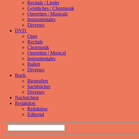
Recitals / Lieder
Geistliches / Chormusik
Operetten / Musicals
Instrumentales
Diverses
DVD
Oper
Recitals
Chormusik
Operetten / Musical
Instrumentales
Ballett
Diverses
Buch
Biografien
Sachbücher
Diverses
Nachrichten
Redaktion
Redaktion
Editorial