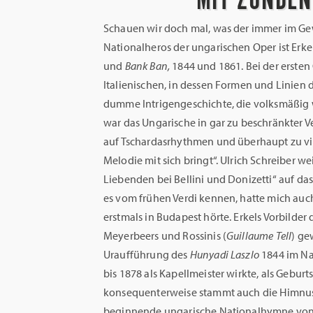
Schauen wir doch mal, was der immer im Gew
Nationalheros der ungarischen Oper ist Erk
und
Bank Ban,
1844 und 1861. Bei der ersten 
Italienischen, in dessen Formen und Linien d
dumme Intrigengeschichte, die volksmäßig
war das Ungarische in gar zu beschränkter V
auf Tschardasrhythmen und überhaupt zu viel
Melodie mit sich bringt“. Ulrich Schreiber w
Liebenden bei Bellini und Donizetti“ auf das 
es vom frühen Verdi kennen, hatte mich auch 
erstmals in Budapest hörte. Erkels Vorbilder
Meyerbeers und Rossinis (
Guillaume Tell
) ge
Uraufführung des
Hunyadi Laszlo
1844 im Na
bis 1878 als Kapellmeister wirkte, als Gebur
konsequenterweise stammt auch die Himnu
beginnende ungarische Nationalhymne von Er