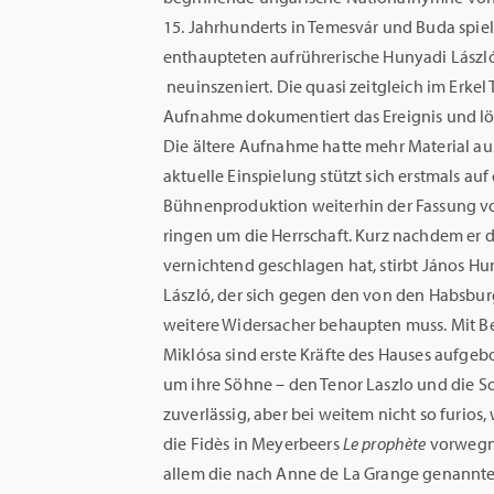
15. Jahrhunderts in Temesvár und Buda spi
enthaupteten aufrührerische Hunyadi Lászl
neuinszeniert. Die quasi zeitgleich im Erkel 
Aufnahme dokumentiert das Ereignis und l
Die ältere Aufnahme hatte mehr Material au
aktuelle Einspielung stützt sich erstmals auf
Bühnenproduktion weiterhin der Fassung vo
ringen um die Herrschaft. Kurz nachdem er 
vernichtend geschlagen hat, stirbt János H
László, der sich gegen den von den Habsbur
weitere Widersacher behaupten muss. Mit Beat
Miklósa sind erste Kräfte des Hauses aufgebot
um ihre Söhne – den Tenor Laszlo und die So
zuverlässig, aber bei weitem nicht so furios,
die Fidès in Meyerbeers
Le prophète
vorwegne
allem die nach Anne de La Grange genannte 