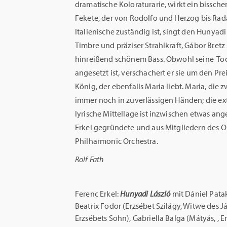
dramatische Koloraturarie, wirkt ein bissche
Fekete, der von Rodolfo und Herzog bis Rad
Italienische zuständig ist, singt den Hunya
Timbre und präziser Strahlkraft, Gábor Bretz
hinreißend schönem Bass. Obwohl seine Toch
angesetzt ist, verschachert er sie um den Pre
König, der ebenfalls Maria liebt. Maria, die z
immer noch in zuverlässigen Händen; die ex
lyrische Mittellage ist inzwischen etwas an
Erkel gegründete und aus Mitgliedern des 
Philharmonic Orchestra.
Rolf Fath
Ferenc Erkel:
Hunyadi László
mit Dániel Pata
Beatrix Fodor (Erzsébet Szilágy, Witwe des Já
Erzsébets Sohn), Gabriella Balga (Mátyás, , E