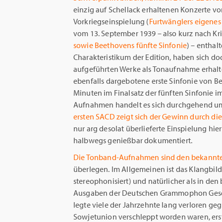
einzig auf Schellack erhaltenen Konzerte vo
Vorkriegseinspielung (
Furtwänglers eigenes 
vom 13. September 1939 – also kurz nach Kr
sowie Beethovens fünfte Sinfonie
) – enthalt
Charakteristikum der Edition, haben sich doc
aufgeführten Werke als Tonaufnahme erhalte
ebenfalls dargebotene erste Sinfonie von B
Minuten im Finalsatz der fünften Sinfonie i
Aufnahmen handelt es sich durchgehend u
ersten SACD zeigt sich der Gewinn durch d
nur arg desolat überlieferte Einspielung hie
halbwegs genießbar dokumentiert.
Die Tonband-Aufnahmen sind den bekannt
überlegen. Im Allgemeinen ist das Klangbil
stereophonisiert) und natürlicher als in den
Ausgaben der Deutschen Grammophon Gesell
legte viele der Jahrzehnte lang verloren g
Sowjetunion verschleppt worden waren, ers