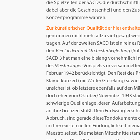
die Spielzeiten der SACDs, die durchschnitt
dabei aber die Geschlossenheit und den Z
Konzertprogramme wahren.
Zur künstlerischen Qualität der hier entha
genommen nicht mehr allzu viel gesagt werd
tragen. Auf der zweiten SACD ist ein reines
den
Vier Liedern mit Orchesterbegleitung
(Sol
SACD 3 hat man eine bislang vornehmlich i
des
Meistersinger
-Vorspiels vor versammelten
Februar 1942 berücksichtigt. Den Rest de
Klavierkonzert (mit Walter Gieseking) sowie
unsicher ist, ob letztere ebenfalls auf den 
doch eher vom Oktober/November 1943 stam
schwierige Quellenlage, deren Aufarbeitun
an ihre Grenzen stößt. Dem Furtwängler’sche
Abbruch, sind gerade diese Tondokumente de
in ihrer existenziellen Eindringlichkeit ni
Maestro selbst. Die meisten Mitschnitte stam