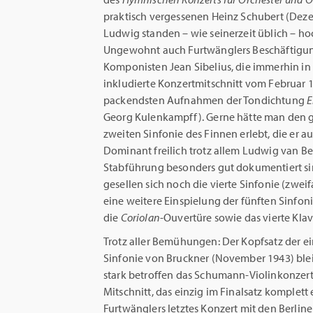
praktisch vergessenen Heinz Schubert (Deze
Ludwig standen – wie seinerzeit üblich – ho
Ungewohnt auch Furtwänglers Beschäftigun
Komponisten Jean Sibelius, die immerhin i
inkludierte Konzertmitschnitt vom Februar 1
packendsten Aufnahmen der Tondichtung
E
Georg Kulenkampff). Gerne hätte man den g
zweiten Sinfonie des Finnen erlebt, die er a
Dominant freilich trotz allem Ludwig van B
Stabführung besonders gut dokumentiert s
gesellen sich noch die vierte Sinfonie (zwei
eine weitere Einspielung der fünften Sinfoni
die
Coriolan
-Ouvertüre sowie das vierte Kla
Trotz aller Bemühungen: Der Kopfsatz der 
Sinfonie von Bruckner (November 1943) bleib
stark betroffen das Schumann-Violinkonzert 
Mitschnitt, das einzig im Finalsatz komplett e
Furtwänglers letztes Konzert mit den Berli