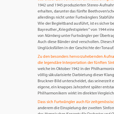
1942 und 1945 produzierten Stereo-Aufnahm
erhalten, darunter das fünfte Beethoven‘sch
allerdings nicht unter Furtwänglers Stabführ
Wie der Begleitband ausführt, ist es sicher b
Bayreuther „Kriegsfestspielen“ von 1944 ei
von Nürnberg
unter Furtwängler per Übertr
Auch diese Bänder sind verschollen. Dieses
Unglücksfällen in der Geschichte der Tonau
Zu den besonders hervorzuhebenden Aufna
die legendäre Interpretation der fünften S
welche im Oktober 1942 in der Philharmonie
völlig säkularisierte Darbietung dieser Kl
Bruckner-Bild unterscheidet, das seinerzeit
eigene, ein knappes Jahrzehnt später ents
Philharmonikern wirkt im direkten Verglei
Dass sich Furtwängler auch für zeitgenössi
anderem die Einspielung der zweiten Sinfo
des
Hymnischen Konzerts für Orchester und O