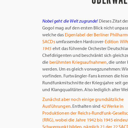
Nobel geht die Welt zugrunde!
Dieses Zitat de
Gogol mag auf den ersten Blick nicht unpas
welche das
Eigenlabel der Berliner Philhar
SACDs
umfassenden Hardcover-
Edition
Wilh
1945
ehrt das führende Orchester Deutschl
Chefdirigenten und beschränkt sich gleichze
die
berühmten Kriegsaufnahmen
, die unter
werden. Um es gleich vorwegzunehmen: Wirk
vorfinden. Furtwängler-Fans kennen die hie
Rundfunkmitschnitte der Kriegsjahre seit g
und Klangqualitäten. Also lediglich alter W
Zunächst aber noch einige grundsätzliche
Ausführungen
. Enthalten sind
42 Werke in
Produktionen der Reichs-Rundfunk-Gesellsc
(RRG), wobei die Jahre 1942 bis 1945 eindeu
Schwerpunkt bilden, nämlich 21 der 22 SA