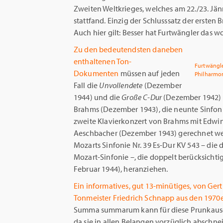
Zweiten Weltkrieges, welches am 22./23. Jän
stattfand. Einzig der Schlusssatz der ersten 
Auch hier gilt: Besser hat Furtwängler das woh
Zu den bedeutendsten daneben
enthaltenen Ton-
Furtwängler
Dokumenten
müssen auf jeden
Philharmon
Fall die
Unvollendete
(Dezember
1944) und die
Große C-Dur
(Dezember 1942) v
Brahms (Dezember 1943), die neunte Sinfon
zweite Klavierkonzert von Brahms mit Edwi
Aeschbacher (Dezember 1943) gerechnet wer
Mozarts Sinfonie Nr. 39 Es-Dur KV 543 – di
Mozart-Sinfonie –, die doppelt berücksicht
Februar 1944), heranziehen.
Ein informatives, gut 13-minütiges, von Gert
Tonmeister Friedrich Schnapp aus den 1970er
Summa summarum kann für diese Prunkaus
da sie in allen Belangen vorzüglich abschn