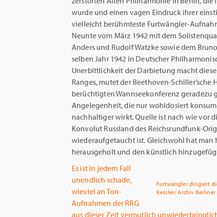
zerstörten Alten Philharmonie in Berlin, die 
wurde und einen vagen Eindruck ihrer einsti
vielleicht berühmteste Furtwängler-Aufnah
Neunte vom März 1942 mit dem Solistenquart
Anders und Rudolf Watzke sowie dem Bruno K
selben Jahr 1942 in Deutscher Philharmoni
Unerbittlichkeit der Darbietung macht die
Ranges, mutet der Beethoven-Schiller’sche
berüchtigten Wannseekonferenz geradezu gr
Angelegenheit, die nur wohldosiert konsumi
nachhaltiger wirkt. Quelle ist nach wie vo
Konvolut Russland des Reichsrundfunk-Origi
wiederaufgetaucht ist. Gleichwohl hat man
herausgeholt und den künstlich hinzugefügt
Es ist in jedem Fall
unendlich schade,
Furtwängler dirigiert d
wieviel an Ton-
Kessler/ Archiv Berline
Aufnahmen der RRG
aus dieser Zeit vermutlich unwiederbringlic