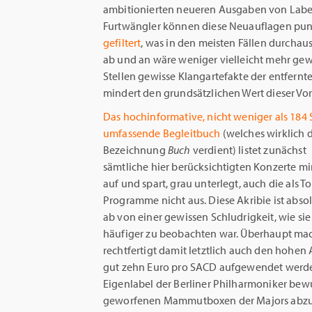
ambitionierten neueren Ausgaben von Label
Furtwängler können diese Neuauflagen pu
gefiltert
, was in den meisten Fällen durchau
ab und an wäre weniger vielleicht mehr gew
Stellen gewisse Klangartefakte der entfern
mindert den grundsätzlichen Wert dieser Vo
Das hochinformative, nicht weniger als 184 
umfassende Begleitbuch
(welches wirklich 
Bezeichnung
Buch
verdient) listet zunächst
sämtliche hier berücksichtigten Konzerte mi
auf und spart, grau unterlegt, auch die als
Programme nicht aus. Diese Akribie ist abs
ab von einer gewissen Schludrigkeit, wie sie
häufiger zu beobachten war. Überhaupt mach
rechtfertigt damit letztlich auch den hohe
gut zehn Euro pro SACD aufgewendet werden
Eigenlabel der Berliner Philharmoniker bew
geworfenen Mammutboxen der Majors abzuheb