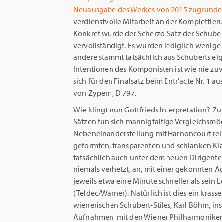
Neuausgabe des Werkes von 2015 zugrunde
verdienstvolle Mitarbeit an der Komplettie
Konkret wurde der Scherzo-Satz der Schuber
vervollständigt. Es wurden lediglich wenige T
andere stammt tatsächlich aus Schuberts ei
Intentionen des Komponisten ist wie nie zu
sich für den Finalsatz beim Entr’acte Nr. 1 
von Zypern, D 797.
Wie klingt nun Gottfrieds Interpretation? 
Sätzen tun sich mannigfaltige Vergleichsmö
Nebeneinanderstellung mit Harnoncourt reiz
geformten, transparenten und schlanken Kl
tatsächlich auch unter dem neuen Dirigenten
niemals verhetzt, an, mit einer gekonnten A
jeweils etwa eine Minute schneller als sein
(Teldec/Warner). Natürlich ist dies ein kra
wienerischen Schubert-Stiles, Karl Böhm, i
Aufnahmen mit den Wiener Philharmonikern 