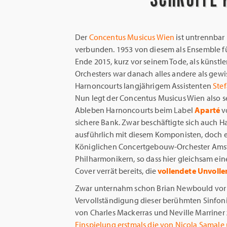
Der
Concentus Musicus Wien
ist untrennba
verbunden. 1953 von diesem als Ensemble fü
Ende 2015, kurz vor seinem Tode, als künstler
Orchesters war danach alles andere als gewis
Harnoncourts langjährigem Assistenten
Stef
Nun legt der Concentus Musicus Wien also se
Ableben Harnoncourts beim Label
Aparté
vo
sichere Bank. Zwar beschäftigte sich auch 
ausführlich mit diesem Komponisten, doch
Königlichen Concertgebouw-Orchester Amst
Philharmonikern, so dass hier gleichsam ein
Cover verrät bereits, die
vollendete Unvolle
Zwar unternahm schon Brian Newbould vor v
Vervollständigung dieser berühmten Sinfon
von Charles Mackerras und Neville Marriner
Einspielung erstmals die von Nicola Samal