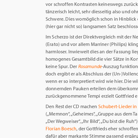
vor schroffen Kontrasten keineswegs zurück
tänzerisch leicht, sehr diesseitig also und
Schwere. Dies womöglich schon in Hinblick 
(hier gar nicht so) langsamen Satz beschlos
Im Scherzo ist der Direktvergleich mit der
(Erato) und vor allem Marriner (Philips) kl
harmloser. Inwieweit dies an der Fassung lieg
homogenes Gesamtbild die vier Sätze in K
keine Spur. Der
Rosamunde
-Auszug funktion
doch ergibt er als Abschluss der (Un-)Vollend
wenn er so interpretiert wird wie hier. Die 
donnernden Pauken erteilen dem überkomm
zurückgenommene Tempi erzielt Gottfried e
Den Rest der CD machen
Schubert-Lieder in
(„Memnon“, „Geheimes“, „Gruppe aus dem Ta
„Der Wegweiser“, „Ihr Bild“, „Du bist die Ruh“)
Florian Boesch
, der Gottfrieds eher schroff
dafür aber markante Stimme passend ergänzt.