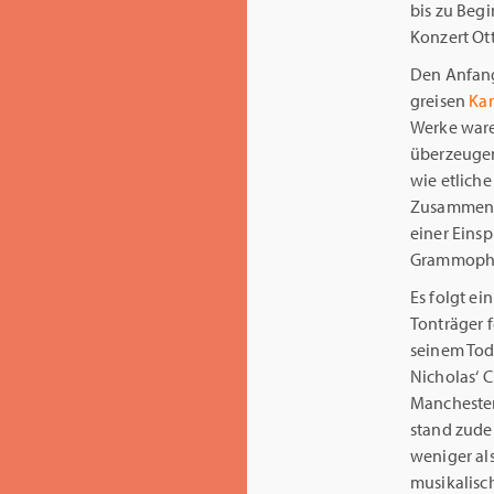
bis zu Beg
Konzert Ot
Den Anfang
greisen
Ka
Werke ware
überzeugen
wie etlich
Zusammenar
einer Einsp
Grammophon
Es folgt ei
Tonträger 
seinem Tod
Nicholas‘ C
Manchester,
stand zude
weniger als
musikalisc