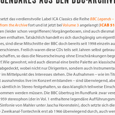
setzt das verdienstvolle Label ICA Classics die Reihe
BBC Legends –
from the Archive
fort und ist jetzt bei
Volume 3
angelangt (
ICAB 5
den (leider schon vergriffenen) Vorgängerboxen, sind auch diesmal
ben enthalten. Tatsächlich handelt es sich durchgängig um eigentl
s, sind diese Mitschnitte der BBC doch bereits seit 1998 einzeln a
erschienen. Freilich waren diese CDs teils seit Jahren selbst gebrau
schaffen, so dass die Neuerscheinung ohne Einschränkungen beg
f. Wie gewohnt, wird auch diesmal eine breite Palette an klassisc
 abgedeckt, wobei nicht nur Dirigenten, sondern auch Instrumental
im Mittelpunkt des Interesses stehen. Die Aufnahmen – wie im Tite
 ausnahmslos live im Konzert entstanden – sind überwiegend, ab
sämtlich in Stereo festgehalten, so dass klanglich teilweise Ein
nommen werden müssen. Die BBC übertrug im Rundfunk zwar vere
1959 stereophon (der in Vol. 1 enthaltene legendäre Aufführungsmi
Sinfonie von Mahler unter Jascha Horenstein), doch setzte sich die
 Zweikanal-Tontechnik erst ab 1966 überwiegend durch, auch we