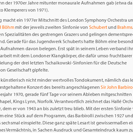
inn der 1970er Jahre mitunter monaurale Aufnahmen gab (etwa das
to Klemperers von 1971).
 macht ein 1977er Mitschnitt des London Symphony Orchestra u
rl Böhm
mit der jeweils zweiten Sinfonie von
Schubert
und
Brahms
n Spezialitäten des gestrengen Grazers und gelingen dementspr
d. Gerade für das Jugendwerk Schuberts hatte Böhm eine besond
e Aufnahmen davon belegen. Erst spät in seinem Leben verband ih
beit mit dem Londoner Klangkörper, die dafür umso fruchtbarer
ielung der drei letzten Tschaikowski-Sinfonien für die Deutsche
 Gesellschaft gipfelte.
n künstlerisch nicht minder wertvolles Tondokument, nämlich das le
festgehaltene Konzert des bereits angeschlagenen
Sir John Barbirol
esjahr 1970, gerade fünf Tage vor seinem Ableben mitgeschnitten i
hapel, Kings Lynn, Norfolk. Verantwortlich zeichnet das Hallé Orch
 dem er von 1943 an bis zuletzt treu blieb. Mit der ersten Sinfoni
m eine Stück auf dem Programm, das Barbirolli zwischen 1927 und
 sechsmal einspielte. Diese ganz späte Lesart ist gewissermaßen ei
hes Vermächtnis, in Sachen Ausdruck und Gesamteindruck kaum z