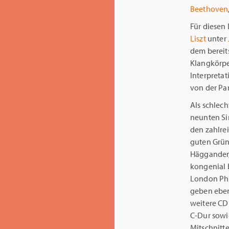
Beethoven
Für diesen 
Liszt
unter
dem bereit
Klangkörpe
Interpretat
von der Par
Als schlec
neunten Si
den zahlre
guten Grün
Häggander,
kongenial 
London Phi
geben ebenf
weitere CD
C-Dur sow
Mitschnitt