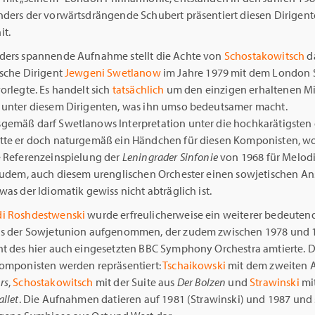
nders der vorwärtsdrängende Schubert präsentiert diesen Dirigent
it.
ders spannende Aufnahme stellt die Achte von
Schostakowitsch
da
ische Dirigent
Jewgeni Swetlanow
im Jahre 1979 mit dem Londo
orlegte. Es handelt sich
tatsächlich
um den einzigen erhaltenen Mi
 unter diesem Dirigenten, was ihn umso bedeutsamer macht.
gemäß darf Swetlanows Interpretation unter die hochkarätigsten
tte er doch naturgemäß ein Händchen für diesen Komponisten, w
e Referenzeinspielung der
Leningrader Sinfonie
von 1968 für Melodi
 zudem, auch diesem urenglischen Orchester einen sowjetischen Ans
was der Idiomatik gewiss nicht abträglich ist.
i Roshdestwenski
wurde erfreulicherweise ein weiterer bedeuten
us der Sowjetunion aufgenommen, der zudem zwischen 1978 und 1
nt des hier auch eingesetzten BBC Symphony Orchestra amtierte. D
Komponisten werden repräsentiert:
Tschaikowski
mit dem zweiten A
rs
,
Schostakowitsch
mit der Suite aus
Der Bolzen
und
Strawinski
mi
allet
. Die Aufnahmen datieren auf 1981 (Strawinski) und 1987 und 