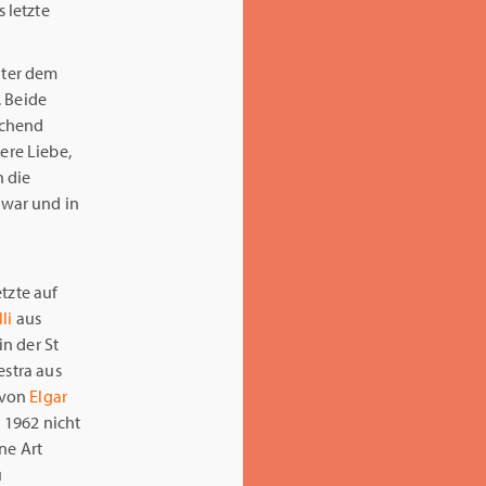
 letzte
nter dem
. Beide
echend
ere Liebe,
n die
 war und in
tzte auf
li
aus
n der St
estra aus
e von
Elgar
 1962 nicht
ne Art
u