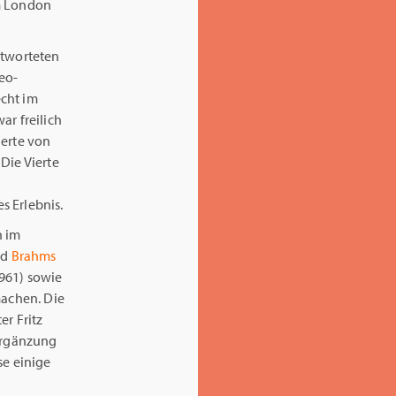
em London
tworteten
reo-
echt im
ar freilich
ierte von
Die Vierte
s Erlebnis.
n im
nd
Brahms
1961) sowie
machen. Die
er Fritz
 Ergänzung
se einige