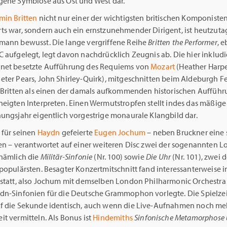
gene Symbiose aus Ost und West dar.
min Britten
nicht nur einer der wichtigsten britischen Komponisten
ts war, sondern auch ein ernstzunehmender Dirigent, ist heutzuta
mann bewusst. Die lange vergriffene Reihe
Britten the Performer
, e
 aufgelegt, legt davon nachdrücklich Zeugnis ab. Die hier inkludi
net besetzte Aufführung des Requiems von
Mozart
(Heather Harpe
eter Pears, John Shirley-Quirk), mitgeschnitten beim Aldeburgh Fe
t Britten als einen der damals aufkommenden historischen Aufführ
neigten Interpreten. Einen Wermutstropfen stellt indes das mäßige
hungsjahr eigentlich vorgestrige monaurale Klangbild dar.
 für seinen
Haydn
gefeierte
Eugen Jochum
– neben Bruckner eine 
ten – verantwortet auf einer weiteren Disc zwei der sogenannten 
 nämlich die
Militär-Sinfonie
(Nr. 100) sowie
Die Uhr
(Nr. 101), zwei d
 populärsten. Besagter Konzertmitschnitt fand interessanterweise 
 statt, also Jochum mit demselben London Philharmonic Orchestra 
dn-Sinfonien für die Deutsche Grammophon vorlegte. Die Spielzei
f die Sekunde identisch, auch wenn die Live-Aufnahmen noch me
t vermitteln. Als Bonus ist
Hindemiths
Sinfonische Metamorphose 