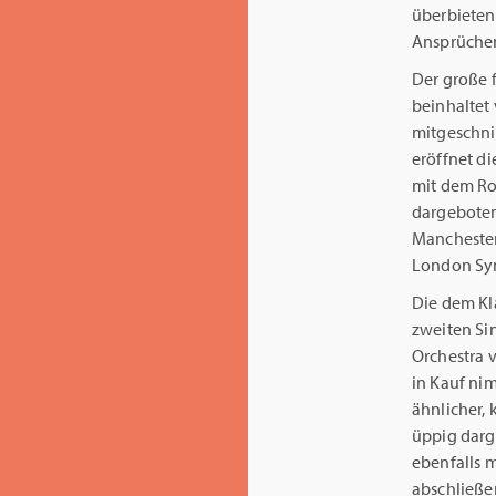
überbieten
Ansprüchen
Der große 
beinhaltet 
mitgeschnit
eröffnet di
mit dem Roy
dargeboten
Manchester
London Sy
Die dem K
zweiten Si
Orchestra 
in Kauf nim
ähnlicher, 
üppig dar
ebenfalls 
abschließe