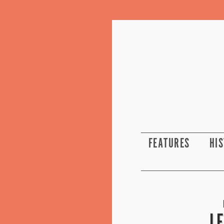
FEATURES
HI
L