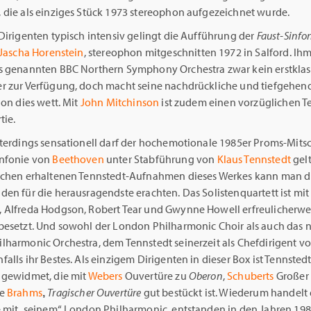
, die als einziges Stück 1973 stereophon aufgezeichnet wurde.
Dirigenten typisch intensiv gelingt die Aufführung der
Faust-Sinfo
Jascha Horenstein
, stereophon mitgeschnitten 1972 in Salford. Ihm
s genannten BBC Northern Symphony Orchestra zwar kein erstklas
r zur Verfügung, doch macht seine nachdrückliche und tiefgehen
ion dies wett. Mit
John Mitchinson
ist zudem einen vorzüglichen T
tie.
hterdings sensationell darf der hochemotionale 1985er Proms-Mitsc
nfonie von
Beethoven
unter Stabführung von
Klaus Tennstedt
gelt
ichen erhaltenen Tennstedt-Aufnahmen dieses Werkes kann man d
den für die herausragendste erachten. Das Solistenquartett ist mi
 Alfreda Hodgson, Robert Tear und Gwynne Howell erfreulicherwe
besetzt. Und sowohl der London Philharmonic Choir als auch das 
lharmonic Orchestra, dem Tennstedt seinerzeit als Chefdirigent vo
alls ihr Bestes. Als einzigem Dirigenten in dieser Box ist Tennsted
 gewidmet, die mit
Webers
Ouvertüre zu
Oberon
,
Schuberts
Großer 
ie
Brahms
‚
Tragischer Ouvertüre
gut bestückt ist. Wiederum handelt 
e mit „seinem“ London Philharmonic, entstanden in den Jahren 19