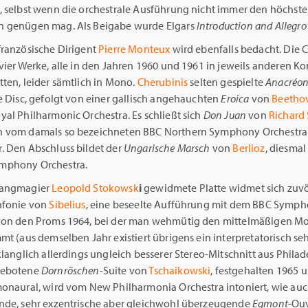
, selbst wenn die orchestrale Ausführung nicht immer den höchst
 genügen mag. Als Beigabe wurde Elgars
Introduction and Allegro
französische Dirigent
Pierre Monteux
wird ebenfalls bedacht. Die 
vier Werke, alle in den Jahren 1960 und 1961 in jeweils anderen K
ten, leider sämtlich in Mono.
Cherubinis
selten gespielte
Anacréo
e Disc, gefolgt von einer gallisch angehauchten
Eroica
von
Beetho
al Philharmonic Orchestra. Es schließt sich
Don Juan
von
Richard 
 vom damals so bezeichneten BBC Northern Symphony Orchestra
. Den Abschluss bildet der
Ungarische Marsch
von
Berlioz
, diesma
mphony Orchestra.
langmagier
Leopold Stokowsk
i
gewidmete Platte widmet sich zuvö
nfonie von
Sibelius
, eine beseelte Aufführung mit dem BBC Symp
von den Proms 1964, bei der man wehmütig den mittelmäßigen M
mt (aus demselben Jahr existiert übrigens ein interpretatorisch se
klanglich allerdings ungleich besserer Stereo-Mitschnitt aus Philad
gebotene
Dornröschen
-Suite von
Tschaikowski
, festgehalten 1965 
monaural, wird vom New Philharmonia Orchestra intoniert, wie auc
nde, sehr exzentrische aber gleichwohl überzeugende
Egmont
-Ou