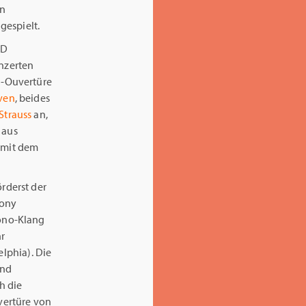
en
gespielt.
CD
onzerten
n
-Ouvertüre
ven
, beides
Strauss
an,
 aus
l mit dem
rderst der
hony
ono-Klang
hr
elphia). Die
und
h die
vertüre von