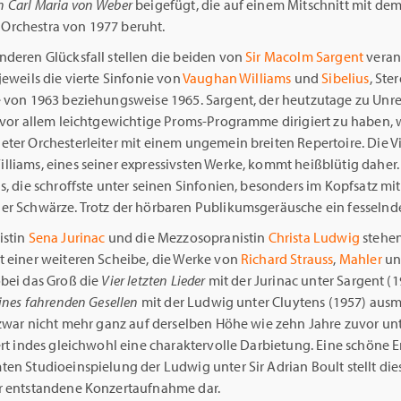
 Carl Maria von Weber
beigefügt, die auf einem Mitschnitt mit d
rchestra von 1977 beruht.
nderen Glücksfall stellen die beiden von
Sir Macolm Sargent
veran
jeweils die vierte Sinfonie von
Vaughan Williams
und
Sibelius
, Ste
e von 1963 beziehungsweise 1965. Sargent, der heutzutage zu Unr
 vor allem leichtgewichtige Proms-Programme dirigiert zu haben, w
eter Orchesterleiter mit einem ungemein breiten Repertoire. Die V
liams, eines seiner expressivsten Werke, kommt heißblütig daher. 
s, die schroffste unter seinen Sinfonien, besonders im Kopfsatz mit
er Schwärze. Trotz der hörbaren Publikumsgeräusche ein fesselnde
istin
Sena Jurinac
und die Mezzosopranistin
Christa Ludwig
stehe
t einer weiteren Scheibe, die Werke von
Richard Strauss
,
Mahler
u
obei das Groß die
Vier letzten Lieder
mit der Jurinac unter Sargent (
eines fahrenden Gesellen
mit der Ludwig unter Cluytens (1957) aus
 zwar nicht mehr ganz auf derselben Höhe wie zehn Jahre zuvor unt
fert indes gleichwohl eine charaktervolle Darbietung. Eine schöne
en Studioeinspielung der Ludwig unter Sir Adrian Boult stellt die
r entstandene Konzertaufnahme dar.