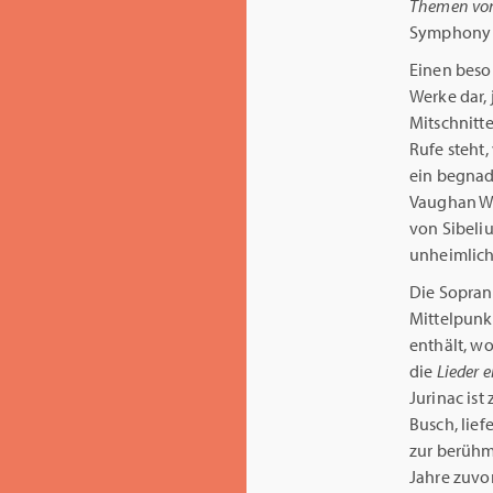
Themen von
Symphony O
Einen beso
Werke dar, 
Mitschnitt
Rufe steht,
ein begnad
Vaughan Wil
von Sibeliu
unheimlich
Die Sopran
Mittelpunk
enthält, w
die
Lieder 
Jurinac ist
Busch, lie
zur berühmt
Jahre zuvo