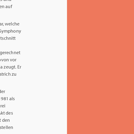
en auf
r, welche
n Symphony
tschnitt
 gerechnet
ovon vor
a zeugt. Er
trich zu
der
981 als
rei
kt des
t den
stellen