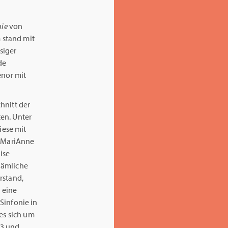
nie
von
 stand mit
siger
de
enor mit
hnitt der
en. Unter
iese mit
t MariAnne
ise
nämliche
rstand,
t eine
Sinfonie in
es sich um
83 und