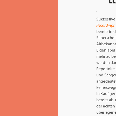
.
Sukzessive 
Recordings 
bereits in 
Silberschei
Altbekannte
Eigenlabel 
mehr zu be
werden dar
Repertoire
und Sänger 
angedeutet
keineswegs 
in Kauf ge
bereits ab 
der achten 
überlegene