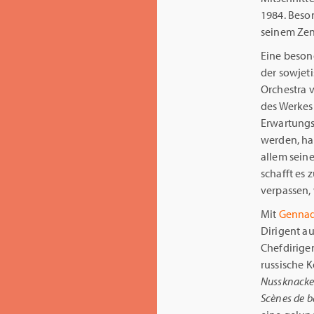
1984. Beso
seinem Zen
Eine beson
der sowjet
Orchestra v
des Werkes
Erwartungs
werden, ha
allem sein
schafft es
verpassen, 
Mit
Gennad
Dirigent a
Chefdirige
russische 
Nussknacke
Scènes de b