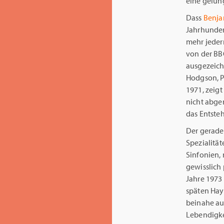
eine gelun
Dass
Benja
Jahrhunder
mehr jeder
von der BBC
ausgezeich
Hodgson, P
1971, zeig
nicht abge
das Entste
Der gerade
Spezialitä
Sinfonien,
gewisslich
Jahre 1973
späten Hay
beinahe au
Lebendigkei