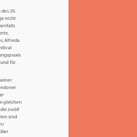
 des 20.
ge nicht
benfalls
erte,
r, Alfreda
stival
ungspraxis
 und für
seiner
Londoner
er
im gleichen
die zwölf
ten sind
hr
über