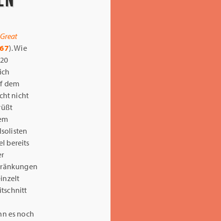
 Great
167
). Wie
 20
ich
uf dem
cht nicht
rüßt
hem
solisten
l bereits
er
schränkungen
inzelt
tschnitt
nn es noch