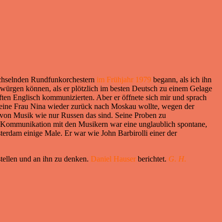
echselnden Rundfunkorchestern
im Frühjahr 1979
begann, als ich ihn
rwürgen können, als er plötzlich im besten Deutsch zu einem Gelage
aften Englisch kommunizierten. Aber er öffnete sich mir und sprach
seine Frau Nina wieder zurück nach Moskau wollte, wegen der
von Musik wie nur Russen das sind. Seine Proben zu
ne Kommunikation mit den Musikern war eine unglaublich spontane,
sterdam einige Male. Er war wie John Barbirolli einer der
tellen und an ihn zu denken.
Daniel Hauser
berichtet.
G. H.