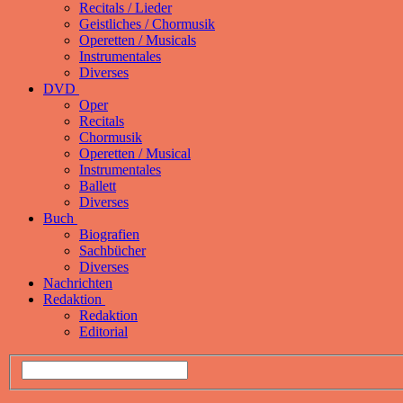
Recitals / Lieder
Geistliches / Chormusik
Operetten / Musicals
Instrumentales
Diverses
DVD
Oper
Recitals
Chormusik
Operetten / Musical
Instrumentales
Ballett
Diverses
Buch
Biografien
Sachbücher
Diverses
Nachrichten
Redaktion
Redaktion
Editorial