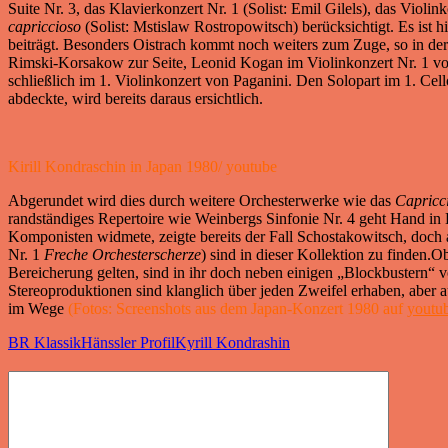
Suite Nr. 3, das Klavierkonzert Nr. 1 (Solist: Emil Gilels), das Violi
capriccioso
(Solist: Mstislaw Rostropowitsch) berücksichtigt. Es ist hie
beiträgt. Besonders Oistrach kommt noch weiters zum Zuge, so in de
Rimski-Korsakow zur Seite, Leonid Kogan im Violinkonzert Nr. 1 von
schließlich im 1. Violinkonzert von Paganini. Den Solopart im 1. C
abdeckte, wird bereits daraus ersichtlich.
Kirill Kondraschin in Japan 1980/ youtube
Abgerundet wird dies durch weitere Orchesterwerke wie das
Capricc
randständiges Repertoire wie Weinbergs Sinfonie Nr. 4 geht Hand i
Komponisten widmete, zeigte bereits der Fall Schostakowitsch, doc
Nr. 1
Freche Orchesterscherze
) sind in dieser Kollektion zu finden.
Bereicherung gelten, sind in ihr doch neben einigen „Blockbustern“ v
Stereoproduktionen sind klanglich über jeden Zweifel erhaben, aber
im Wege
(Fotos: Screenshots aus dem Japan-Konzert 1980 auf
youtu
BR Klassik
Hänssler Profil
Kyrill Kondrashin