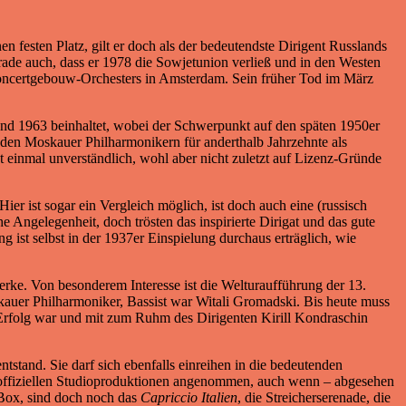
en festen Platz, gilt er doch als der bedeutendste Dirigent Russlands
ade auch, dass er 1978 die Sowjetunion verließ und in den Westen
n Concertgebouw-Orchesters in Amsterdam. Sein früher Tod im März
d 1963 beinhaltet, wobei der Schwerpunkt auf den späten 1950er
e den Moskauer Philharmonikern für anderthalb Jahrzehnte als
rst einmal unverständlich, wohl aber nicht zuletzt auf Lizenz-Gründe
r ist sogar ein Vergleich möglich, ist doch auch eine (russisch
ngelegenheit, doch trösten das inspirierte Dirigat und das gute
st selbst in der 1937er Einspielung durchaus erträglich, wie
rke. Von besonderem Interesse ist die Welturaufführung der 13.
uer Philharmoniker, Bassist war Witali Gromadski. Bis heute muss
 Erfolg war und mit zum Ruhm des Dirigenten Kirill Kondraschin
tstand. Sie darf sich ebenfalls einreihen in die bedeutenden
 offiziellen Studioproduktionen angenommen, auch wenn – abgesehen
 Box, sind doch noch das
Capriccio Italien
, die Streicherserenade, die