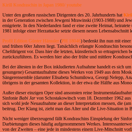
Kirill Kondraschin in Japan 1980/ youtube
Unter den großen russischen Dirigenten des 20. Jahrhunderts hat
Kiri
in der Generation zwischen Jewgeni Mrawinski (1903-1988) und Jewge
emigrierte. In den Niederlanden fand er eine zweite Heimat, heirate
1981 infolge einer Herzattacke setzte diesem neuen Lebensabschnitt l
Profil Edition Günter Hänssler
(
PH 18046
) bedenkt ihn nun mit einer
und frühen 60er Jahren liegt. Tatsächlich erlangte Kondraschin beson
Chefdirigent vor. Dass hier die letzten, künstlerisch so ertragreichen
zurückzuführen. Es werden hier also der frühe und mittlere Kondrasc
Bei der ältesten in der Box inkludierten Aufnahme handelt es sich um
gesungene) Gesamtaufnahme dieses Werkes von 1949 aus dem Moskauer 
Sängerensemble (darunter Elisabeta Schumilowa, Georgi Nelepp, Anat
übrigens in der gesamten Kollektion, in der etwa die Hälfte aus Mon
Außer dieser einzigen Oper sind ansonsten reine Instrumentalaufnahm
Sinfonie
Babi Jar
von Schostakowitsch vom 18. Dezember 1962 aus de
sich wohl jede Neuaufnahme an dieser Interpretation messen, die (a
beitrug. Der Klang ist, zieht man das Alter und die Live-Situation in 
Nicht weniger überzeugend fällt Kondraschins Einspielung der Sinfo
Darbietungen dieses häufig aufgenommenen Werkes. Interessanterwei
von der Zweiten – eine jede in mindestens einem Live-Mitschnitt vor