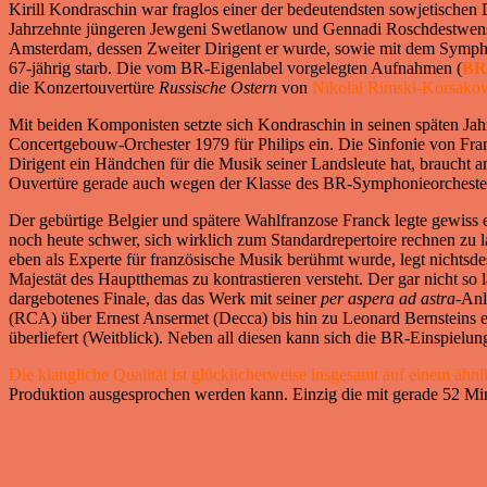
Kirill Kondraschin war fraglos einer der bedeutendsten sowjetischen 
Jahrzehnte jüngeren Jewgeni Swetlanow und Gennadi Roschdestwenski
Amsterdam, dessen Zweiter Dirigent er wurde, sowie mit dem Symphoni
67-jährig starb. Die vom BR-Eigenlabel vorgelegten Aufnahmen (
BR 
die Konzertouvertüre
Russische Ostern
von
Nikolai Rimski-Korsako
Mit beiden Komponisten setzte sich Kondraschin in seinen späten Jah
Concertgebouw-Orchester 1979 für Philips ein. Die Sinfonie von Franck
Dirigent ein Händchen für die Musik seiner Landsleute hat, braucht a
Ouvertüre gerade auch wegen der Klasse des BR-Symphonieorchester
Der gebürtige Belgier und spätere Wahlfranzose Franck legte gewiss e
noch heute schwer, sich wirklich zum Standardrepertoire rechnen zu l
eben als Experte für französische Musik berühmt wurde, legt nichtsdes
Majestät des Hauptthemas zu kontrastieren versteht. Der gar nicht so 
dargebotenes Finale, das das Werk mit seiner
per aspera ad astra
-Anl
(RCA) über Ernest Ansermet (Decca) bis hin zu Leonard Bernsteins 
überliefert (Weitblick). Neben all diesen kann sich die BR-Einspielung
Die klangliche Qualität ist glücklicherweise insgesamt auf einem ähn
Produktion ausgesprochen werden kann. Einzig die mit gerade 52 M