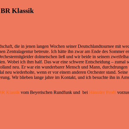
 BR Klassik
dschaft, die in jenen langen Wochen seiner Deutschlandtournee mit w
hen Zentralagentur betreute. Ich hätte ihn zwar am Ende des Sommer e
 Orchestermitgleider dolmetschen ließ und wir beide in seinem zweifelh
len. Wobei ich ihm half. Das war eine schwere Entscheidung – zumal 
 Holland neu. Er war ein wunderbarer Mensch und Mann, durchdrungen 
 Mal neu wiederholte, wenn er vor einem anderen Orchester stand. Sei
nnerung. Wir blieben lange jahre im Kontakt, und ich besuchte ihn in Am
BR
Klassik
vom Beyerischen Rundfunk und bei
Hänssler Profil
vorzus