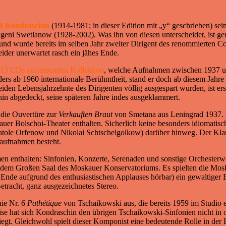
ll Kondraschin
(1914-1981; in dieser Edition mit „y“ geschrieben) sein
ni Swetlanow (1928-2002). Was ihn von diesen unterscheidet, ist ger
te und wurde bereits im selben Jahr zweiter Dirigent des renommierte
eider unerwartet rasch ein jähes Ende.
13 CDs umfassenden Kollektion
, welche Aufnahmen zwischen 1937 un
ders ab 1960 internationale Berühmtheit, stand er doch ab diesem Jahr
 beiden Lebensjahrzehnte des Dirigenten völlig ausgespart wurden, ist e
hin abgedeckt, seine späteren Jahre indes ausgeklammert.
 die Ouvertüre zur
Verkauften Braut
von Smetana aus Leningrad 1937. Hie
Bolschoi-Theater enthalten. Sicherlich keine besonders idiomatische A
ole Orfenow und Nikolai Schtschelgolkow) darüber hinweg. Der Klang i
oaufnahmen besteht.
en enthalten: Sinfonien, Konzerte, Serenaden und sonstige Orchesterwe
m Großen Saal des Moskauer Konservatoriums. Es spielten die Moska
m Ende aufgrund des enthusiastischen Applauses hörbar) ein gewaltiger
Betracht, ganz ausgezeichnetes Stereo.
nie Nr. 6
Pathétique
von Tschaikowski aus, die bereits 1959 im Studio en
se hat sich Kondraschin den übrigen Tschaikowski-Sinfonien nicht in
liegt. Gleichwohl spielt dieser Komponist eine bedeutende Rolle in der