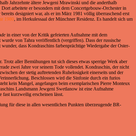
thalb Jahrzehnte ältere Jewgeni Mrawinski und die anderthalb
Dort arbeitete er besonders mit dem Concertgebouw-Orchester in
reits designiert war, als er im März 1981 völlig überraschend erst
ar 1980
, im Herkulessaal der Münchner Residenz. Es handelt sich um
ade
in einer von der Kritik gefeierten Aufnahme mit dem
 wurde von Tahra veröffentlich (vergriffen). Dass der russische
cht wunder, dass Kondraschins farbenprächtige Wiedergabe der Oster-
r. Trotz aller Bemühungen tut sich dieses etwas sperrige Werk aber
erade zwei Jahre vor seinem Tode vollendet. Kondraschin, der nicht
wischen der stetig auftretenden Ruhelosigkeit einerseits und der
Verinnerlichung. Beschlossen wird die Sinfonie durch ein furios
steht kein Mangel, angefangen beim exemplarischen Pierre Monteux
ndraschins Landsmann Jewgeni Swetlanow ist eine Aufnahme
 fast kurzweilig erscheinen lässt.
lung für diese in allen wesentlichen Punkten überzeugende BR-