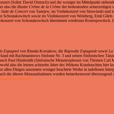
nkonzert (Solist: David Oistrach) und die weniger im Mittelpunkt stehen
r also die illustre
Crème de la Crème
der bedeutenden seinerzeitigen 
r
Suite de Concert
von Tanejew, im Violinkonzert von Strawinski und 
 Schostakowitsch sowie im Violinkonzert von Weinberg, Emil Gilels i
ellokonzert von Schostakowitsch übernimmt wiederum Rostropowitsch. D
io Espagnol
von Rimski-Korsakow, die
Rapsodie Espagnole
sowie
La 
n Hand mit Rachmaninows Sinfonie Nr. 3 und seinen Sinfonischen Tänz
h auch Paul Hindemith (Sinfonische Metamorphosen von Themen Carl M
Obwohl also die letzten achtzehn Jahre des Wirkens Kondraschins hier k
or allen Dingen ansonsten weniger beachtete Werke in tadellosen Inter
 auch die älteren Monoaufnahmen wurden bemerkenswert überzeugend auf
be
)
.
Daniel Hauser