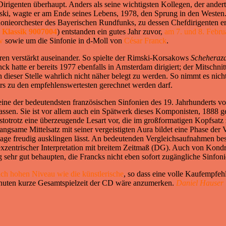
Dirigenten überhaupt. Anders als seine wichtigsten Kollegen, der ander
, wagte er am Ende seines Lebens, 1978, den Sprung in den Westen. 
eorchester des Bayerischen Rundfunks, zu dessen Chefdirigenten er be
Klassik 9007004
) entstanden ein gutes Jahr zuvor,
am 7. und 8. Febru
w
sowie um die Sinfonie in d-Moll von
César Franck
.
ren verstärkt auseinander. So spielte der Rimski-Korsakows
Scheheraz
 hatte er bereits 1977 ebenfalls in Amsterdam dirigiert; der Mitschnitt
n dieser Stelle wahrlich nicht näher belegt zu werden. So nimmt es ni
s zu den empfehlenswertesten gerechnet werden darf.
ine der bedeutendsten französischen Sinfonien des 19. Jahrhunderts vo
assen. Sie ist vor allem auch ein Spätwerk dieses Komponisten, 1888 g
totrotz eine überzeugende Lesart vor, die im großformatigen Kopfsatz z
langsame Mittelsatz mit seiner vergeistigten Aura bildet eine Phase der 
age freudig ausklingen lässt. An bedeutenden Vergleichsaufnahmen be
exzentrischer Interpretation mit breitem Zeitmaß (DG). Auch von Ko
 sehr gut behaupten, die Francks nicht eben sofort zugängliche Sinfonie
lich hohen Niveau wie die künstlerische
, so dass eine volle Kaufempfeh
inuten kurze Gesamtspielzeit der CD wäre anzumerken.
Daniel Hauser