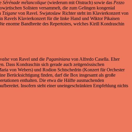
de
Sérénade mélancolique
(wiederum mit Oistrach) sowie das
Pezzo
sowjetischen Solisten versammelt, die zum Gelingen kongenial
in
Tzigane
von Ravel. Swjatoslaw Richter steht im Klavierkonzert von
n Ravels Klavierkonzert für die linke Hand und Wiktor Pikaisen
ie enorme Bandbreite des Repertoires, welches Kirill Kondraschin
valse
von Ravel und die
Paganiniana
von Alfredo Casella. Eher
en. Dass Kondraschin sich gerade auch zeitgenössischen
aria von Webers) und Rodion Schtschedrin (Konzert für Orchester
eine Berücksichtigung finden, darf die Box insgesamt als große
pretationen enthalten. Die etwa die Hälfte ausmachenden
bereitet. Insofern steht einer uneingeschränkten Empfehlung nichts