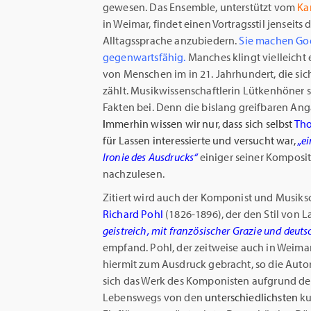
gewesen. Das Ensemble, unterstützt vom
Ka
in Weimar, findet einen Vortragsstil jenseits
Alltagssprache anzubiedern.
Sie machen Go
gegenwartsfähig.
Manches klingt vielleicht 
von Menschen im in 21. Jahrhundert, die sic
zählt. Musikwissenschaftlerin Lütkenhöner 
Fakten bei. Denn die bislang greifbaren Ang
I
mmerhin wissen wir nur, dass sich selbst
Th
für Lassen interessierte und versucht war,
„e
Ironie des Ausdrucks“
einiger seiner Komposi
nachzulesen.
Zitiert wird auch der Komponist und Musiksch
Richard Pohl
(1826-1896), der den Stil von L
geistreich, mit französischer Grazie und deut
empfand. Pohl, der zeitweise auch in Weimar
hiermit zum Ausdruck gebracht, so die Autor
sich das Werk des Komponisten aufgrund de
Lebenswegs von den
unterschiedlichsten
ku