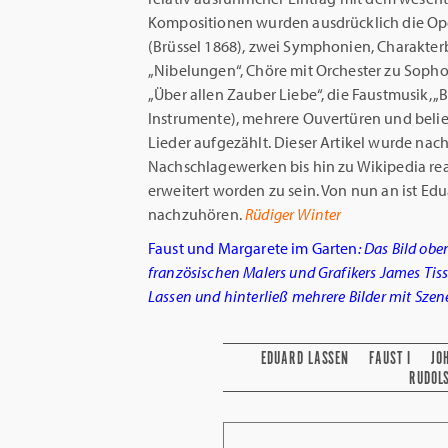
Kompositionen wurden ausdrücklich die O
(Brüssel 1868), zwei Symphonien, Charakterb
„Nibelungen“, Chöre mit Orchester zu Sopho
„Über allen Zauber Liebe“, die Faustmusik, „B
Instrumente), mehrere Ouvertüren und bel
Lieder aufgezählt. Dieser Artikel wurde nac
Nachschlagewerken bis hin zu Wikipedia rea
erweitert worden zu sein. Von nun an ist E
nachzuhören.
Rüdiger Winter
Faust und Margarete im Garten
: Das Bild ob
französischen Malers und Grafikers James Tiss
Lassen und hinterließ mehrere Bilder mit Szene
EDUARD LASSEN
FAUST I
JO
RUDOL