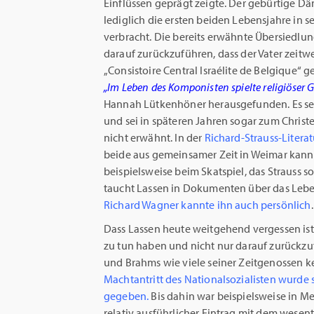
Einflüssen geprägt zeigte. Der gebürtige D
lediglich die ersten beiden Lebensjahre in s
verbracht. Die bereits erwähnte Übersiedlung
darauf zurückzuführen, dass der Vater zeitwe
„Consistoire Central Israélite de Belgique“ 
„Im Leben des Komponisten spielte religiöser 
Hannah Lütkenhöner herausgefunden. Es sel
und sei in späteren Jahren sogar zum Christ
nicht erwähnt. In der
Richard-Strauss-Litera
beide aus gemeinsamer Zeit in Weimar kannt
beispielsweise beim Skatspiel, das Strauss s
taucht Lassen in Dokumenten über das Lebe
Richard Wagner kannte ihn auch persönlich
.
Dass Lassen heute weitgehend vergessen ist,
zu tun haben und nicht nur darauf zurückzu
und Brahms wie viele seiner Zeitgenossen 
Machtantritt des Nationalsozialisten wurde s
gegeben.
Bis dahin war beispielsweise in M
relativ ausführlicher Eintrag mit dem wesen