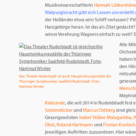
Musikwissenschaftlerin
Hannah Lütkenhöne
Walpurgisnacht gibt sich Lassen unverstellt
der Holländer etwa sein Schiff verlassen? Plöt
Harzgebirge heran. Ist das als Zitat gedacht
seiner Verehrung Wagners einfach zu weit? Es
Alle Mi
Orcheste
haben h
den Hör
mitzutei
Das Theater Rudolstadt ist auch Hauptwirkungsstätte der
gesesse
Thüringer Symphoniker Saalfeld-Rudolstadt. Foto:
Hartmut Winter
Mensch
Mephist
Klabunde
, die seit 2014 in Rudoldstadt fest 
Seidensticker
und
Marcus Ostberg
sind glei
Gesangssolisten
Isabel Stüber Malagamba
,
W
Obst
,
Roland Hartmann
und
Florian Kontsc
jeweiligen Auftritten zuzuordnen. Hier w