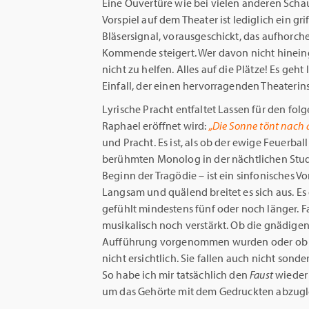
Eine Ouvertüre wie bei vielen anderen Schau
Vorspiel auf dem Theater ist lediglich ein gr
Bläsersignal, vorausgeschickt, das aufhorche
Kommende steigert. Wer davon nicht hinein
nicht zu helfen. Alles auf die Plätze! Es geht 
Einfall, der einen hervorragenden Theaterins
Lyrische Pracht entfaltet Lassen für den fo
Raphael eröffnet wird:
„Die Sonne tönt nach 
und Pracht. Es ist, als ob der ewige Feuerb
berühmten Monolog in der nächtlichen Studi
Beginn der Tragödie – ist ein sinfonisches Vo
Langsam und quälend breitet es sich aus. Es 
gefühlt mindestens fünf oder noch länger. F
musikalisch noch verstärkt. Ob die gnädigen
Aufführung vorgenommen wurden oder ob si
nicht ersichtlich. Sie fallen auch nicht sond
So habe ich mir tatsächlich den
Faust
wieder 
um das Gehörte mit dem Gedruckten abzugl