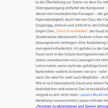
In der Überleitung zur Szene vor dem Tor mi
Osterspaziergang entfaltet der Komponist – 
diesen rein musikalischen Passagen – die gr
Eigenständigkeit. Auch hier ein Chor, der Ch
Eingängig, einfach und schlicht in der Erfin
Engel-Chor
„Christ ist erstanden“
, der Faust i
Studierstube überkommt. Da kann schon ma
Gesangsverein mitsingen. Eine Ausbildung is
zwingend erforderlich. Ich gehöre zu der Ge
Faust noch in der Schule durchgenommen ha
Szene, unterbrochen von Lesungen mit verte
Lehrer tobte, wenn nicht der gehörige Ernst
Bankreihen waltete. Erinnern wir uns – oder
nach. Vor dem Tor naht auch Mephisto – als P
Wie er sich heranpirscht, Faust und seine
bedrohlicher umkreisend. Das ist musikalisc
vergisst es sich nicht mehr.
Lassens Musik ha
Handlung voranschreitet, Lassen erfindet i
„Personen zu akzentuieren und Szenen atmosp