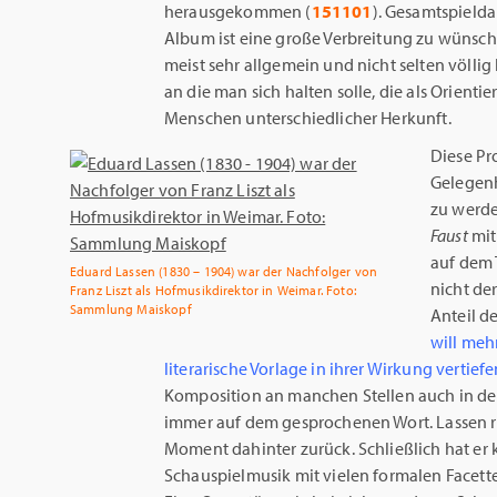
herausgekommen (
151101
). Gesamtspield
Album ist eine große Verbreitung zu wünsche
meist sehr allgemein und nicht selten völlig 
an die man sich halten solle, die als Orien
Menschen unterschiedlicher Herkunft.
Diese Pr
Gelegenh
zu werde
Faust
mit
auf dem
Eduard Lassen (1830 – 1904) war der Nachfolger von
nicht der
Franz Liszt als Hofmusikdirektor in Weimar. Foto:
Sammlung Maiskopf
Anteil d
will meh
literarische Vorlage in ihrer Wirkung vertiefe
Komposition an manchen Stellen auch in den
immer auf dem gesprochenen Wort. Lassen re
Moment dahinter zurück. Schließlich hat er 
Schauspielmusik mit vielen formalen Facett