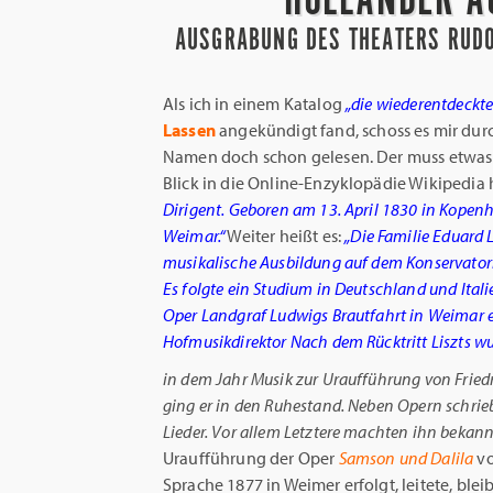
AUSGRABUNG DES THEATERS RUDO
Als ich in einem Katalog
„die wiederentdeckt
Lassen
angekündigt fand, schoss es mir dur
Namen doch schon gelesen. Der muss etwas m
Blick in die Online-Enzyklopädie Wikipedia h
Dirigent. Geboren am 13. April 1830 in Kopen
Weimar.“
Weiter heißt es:
„Die Familie Eduard L
musikalische Ausbildung auf dem Konservatori
Es folgte ein Studium in Deutschland und Ital
Oper Landgraf Ludwigs Brautfahrt in Weimar er
Hofmusikdirektor Nach dem Rücktritt Liszts wu
in dem Jahr Musik zur Uraufführung von Frie
ging er in den Ruhestand. Neben Opern schri
Lieder. Vor allem Letztere machten ihn bekann
Uraufführung der Oper
Samson und Dalila
vo
Sprache 1877 in Weimer erfolgt, leitete, ble