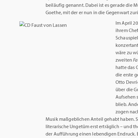
beiläufig genannt. Dabei ist es gerade die
Goethe, mit der er nun in die Gegenwart zu
Im April 2
ihrem Che
Schauspie
konzertan
wäre zu wü
zweiten
Fa
hatte das 
die erste 
Otto Devri
über die G
Aufsehen s
blieb. An
zogen nach
Musik maßgeblichen Anteil gehabt haben. 
literarische Ungetüm erst erträglich – und t
der Aufführung einen lebendigen Endruck. Er