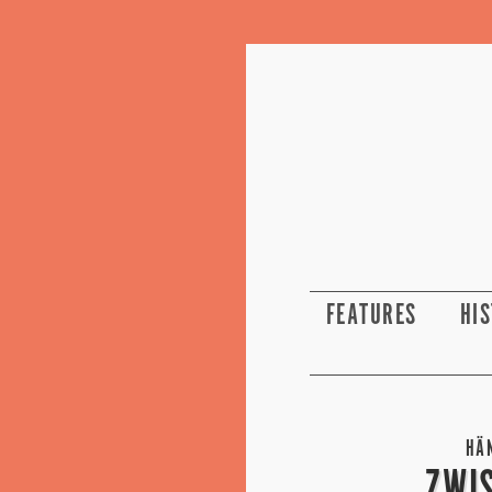
FEATURES
HI
HÄ
ZWI