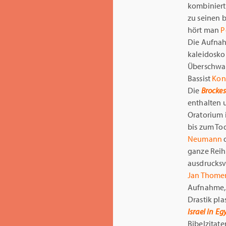
kombiniert,
zu seinen 
hört man
P
Die Aufnahm
kaleidosko
Überschwan
Bassist
Kon
Die
Brockes
enthalten 
Oratorium 
bis zum To
Neumann
ganze Reih
ausdrucksv
Jan Thome
Aufnahme, 
Drastik pla
Israel in Eg
Bibelzitate