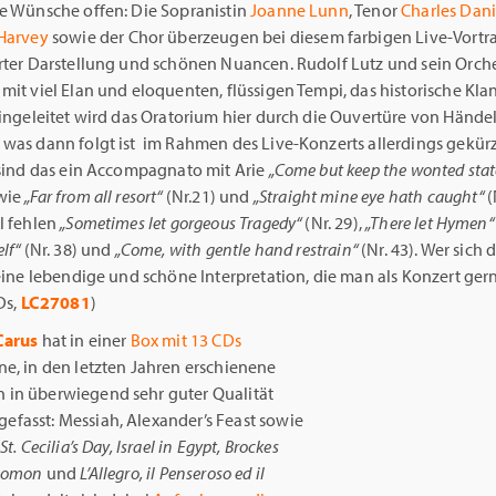
ne Wünsche offen: Die Sopranistin
Joanne Lunn
, Tenor
Charles Dani
 Harvey
sowie der Chor überzeugen bei diesem farbigen Live-Vortr
erter Darstellung und schönen Nuancen. Rudolf Lutz und sein Orch
mit viel Elan und eloquenten, flüssigen Tempi, das historische Klan
Eingeleitet wird das Oratorium hier durch die Ouvertüre von Hände
 was dann folgt ist im Rahmen des Live-Konzerts allerdings gekürz
 sind das ein Accompagnato mit Arie
„Come but keep the wonted stat
wie
„Far from all resort“
(Nr.21) und
„Straight mine eye hath caught“
(
l fehlen
„Sometimes let gorgeous Tragedy“
(Nr. 29),
„There let Hymen“
lf“
(Nr. 38) und
„Come, with gentle hand restrain“
(Nr. 43). Wer sich 
 eine lebendige und schöne Interpretation, die man als Konzert ger
Ds,
LC27081
)
arus
hat in einer
Box mit 13 CDs
ne, in den letzten Jahren erschienene
in überwiegend sehr guter Qualität
fasst: Messiah, Alexander’s Feast sowie
St. Cecilia’s Day, Israel in Egypt, Brockes
olomon
und
L’Allegro, il Penseroso ed il