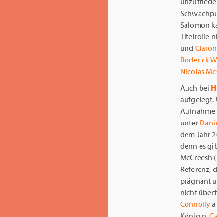
unzufriede
Schwachpun
Salomon ka
Titelrolle 
und
Claro
Roderick W
Nicolas M
Auch bei
H
aufgelegt.
Aufnahme 
unter
Dani
dem Jahr 2
denn es gi
McCreesh (
Referenz, d
prägnant u
nicht über
Connolly
a
Königin,
Ca