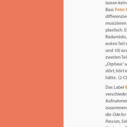
lassen kei
Bass
Peter
differenzi
musizieren 
plastisch. 
Radamisto,
ersten Teil
und 10) so
zweiten Tei
„Orpheus‘ se
stört, hört
hätte. (2 C
Das Label
C
verschiede
Aufnahmen 
zusammenge
die
Ode for 
Passion, S