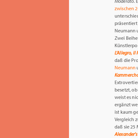
Moderato
. 
zwischen 2
unterschie
präsentiert
Neumann und
Zwei Beihef
Künstlerpo
L’Allegro, i
daß die Pr
Neumann
Kammerch
Extrovertie
besetzt, o
weist es ni
ergänzt we
ist kaum ge
Vergleich z
daß sie 25
Alexander’s