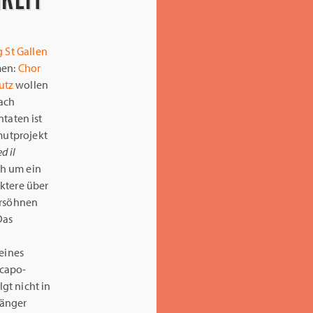
g St Gallen
men:
Chor
utz
wollen
Bach
taten ist
mutprojekt
d il
ch um ein
ktere über
ersöhnen
Das
d
 eines
acapo-
lgt nicht in
Sänger