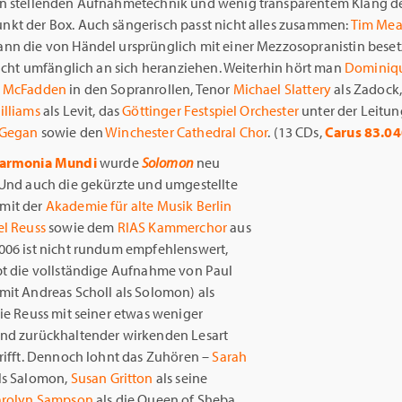
n stellenden Aufnahmetechnik und wenig transparentem Klang de
kt der Box. Auch sängerisch passt nicht alles zusammen:
Tim Me
nn die von Händel ursprünglich mit einer Mezzosopranistin beset
nicht umfänglich an sich heranziehen. Weiterhin hört man
Dominiqu
n McFadden
in den Sopranrollen, Tenor
Michael Slattery
als Zadock,
illiams
als Levit, das
Göttinger Festspiel Orchester
unter der Leitu
cGegan
sowie den
Winchester Cathedral Chor
. (13 CDs,
Carus 83.0
armonia Mundi
wurde
Solomon
neu
 Und auch die gekürzte und umgestellte
mit der
Akademie für alte Musik Berlin
el Reuss
sowie dem
RIAS Kammerchor
aus
006 ist nicht rundum empfehlenswert,
bt die vollständige Aufnahme von Paul
mit Andreas Scholl als Solomon) als
ie Reuss mit seiner etwas weniger
nd zurückhaltender wirkenden Lesart
trifft. Dennoch lohnt das Zuhören –
Sarah
ls Salomon,
Susan Gritton
als seine
rolyn Sampson
als die Queen of Sheba,