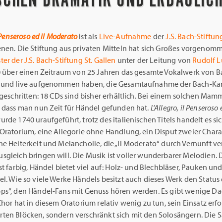
l Penseroso ed il Moderato
ist als
Live-Aufnahme
der
J.S. Bach-Stiftun
enen. Die Stiftung aus privaten Mitteln hat sich Großes vorgenom
ter der J.S. Bach-Stiftung St. Gallen
unter der Leitung von
Rudolf L
30 über einen Zeitraum von 25 Jahren das gesamte Vokalwerk von 
 und live aufgenommen haben, die Gesamtaufnahme der Bach-Kan
tgeschritten: 18 CDs sind bisher erhältlich. Bei einem solchen Mam
, dass man nun Zeit für Händel gefunden hat.
L’Allegro, il Penseroso e
urde 1740 uraufgeführt, trotz des italienischen Titels handelt es si
 Oratorium, eine Allegorie ohne Handlung, ein Disput zweier Chara
he Heiterkeit und Melancholie, die „Il Moderato“ durch Vernunft v
sgleich bringen will. Die Musik ist voller wunderbarer Melodien. 
st farbig, Händel bietet viel auf: Holz- und Blechbläser, Pauken un
l. Wie so viele Werke Händels besitzt auch dieses Werk den Status
ps“, den Händel-Fans mit Genuss hören werden. Es gibt wenige D
Chor hat in diesem Oratorium relativ wenig zu tun, sein Einsatz erfo
ten Blöcken, sondern verschränkt sich mit den Solosängern. Die 