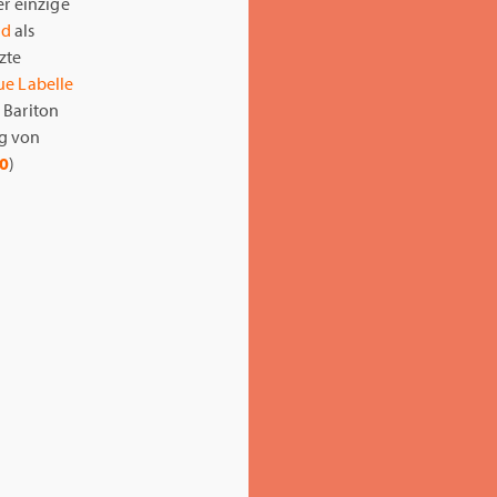
r einzige
ad
als
zte
e Labelle
 Bariton
ng von
40
)