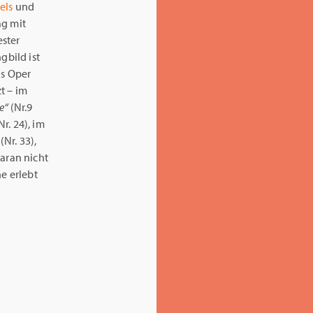
els
und
ag mit
ester
gbild ist
ls Oper
t – im
e“
(Nr.9
Nr. 24), im
(Nr. 33),
daran nicht
ne erlebt