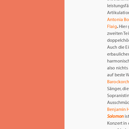
leistungsfä
Artikulati
Antonia Bo
Flaig
.
Hier 
zweiten Te
doppelchör
Auch die E
erbauliche
harmonisch
also nichts
auf beste W
Barockorch
Sänger, di
Sopranisti
Ausschmüc
Benjamin H
Solomon
is
Konzert in