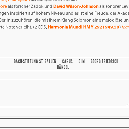
ore
als forscher Zadok und
David Wilson-Johnson
als sonorer Lev
ngen inspiriert auf hohem Niveau und es ist eine Freude, der Akad
 Berlin zuzuhören, die mit ihrem Klang Solomon eine melodiöse u
te Note verleiht. (2 CDS,
Harmonia Mundi HMY 2921949.50
)
Mar
BACH-STIFTUNG ST. GALLEN
CARUS
DHM
GEORG FRIEDRICH
HÄNDEL