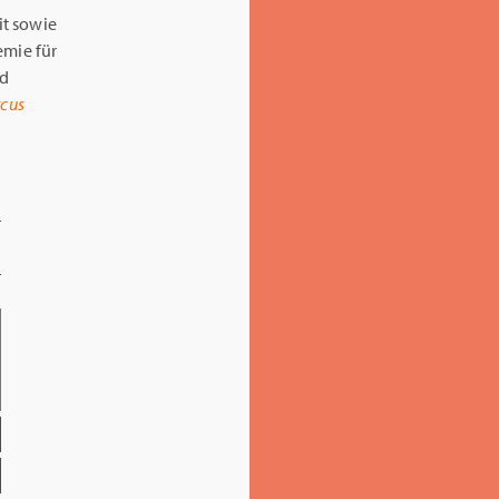
it sowie
emie für
nd
cus