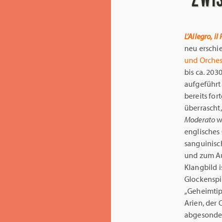
L’Allegro, i
neu erschi
und
Orches
bis ca. 20
aufgeführt
bereits for
überrascht
Moderato
w
englisches
sanguinisc
und zum Au
Klangbild i
Glockenspie
„Geheimtip
Arien, der 
abgesonder