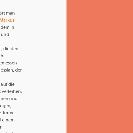
hört man
Markus
i dem in
n und
, die den
ch
gemessen
essiah, der
k auf die
 verleihen:
turen und
ingen,
 Stimme.
ei einem
r