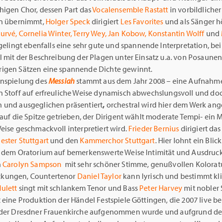
higen Chor, dessen Part das
Vocalensemble Rastatt
in vorbildlicher
on übernimmt,
Holger Speck
dirigiert
Les Favorites
und als Sänger 
urvé, Cornelia Winter, Terry Wey, Jan Kobow, Konstantin Wolff
und
gelingt ebenfalls eine sehr gute und spannende Interpretation, be
il mit der Beschreibung der Plagen unter Einsatz u.a. von Posaune
igen Sätzen eine spannende Dichte gewinnt.
inspielung des
Messiah
stammt aus dem Jahr 2008 – eine Aufnahme
n Stoff auf erfreuliche Weise dynamisch abwechslungsvoll und do
 und ausgeglichen präsentiert
,
orchestral wird hier dem Werk an
 auf die Spitze getrieben, der Dirigent wählt moderate Tempi- ein M
eise geschmackvoll interpretiert wird.
Frieder Bernius
dirigiert das
ester Stuttgart
und den
Kammerchor Stuttgart
. Hier lohnt ein Blic
e dem Oratorium auf bemerkenswerte Weise Intimität und Ausdruck
n
Carolyn Sampson
mit sehr schöner Stimme, genußvollen Kolora
kungen, Countertenor
Daniel Taylor
kann lyrisch und bestimmt kl
ulett
singt mit schlankem Tenor und Bass
Peter Harvey
mit nobler
t eine Produktion der Händel Festspiele Göttingen, die 2007 live b
 der Dresdner Frauenkirche aufgenommen wurde und aufgrund de