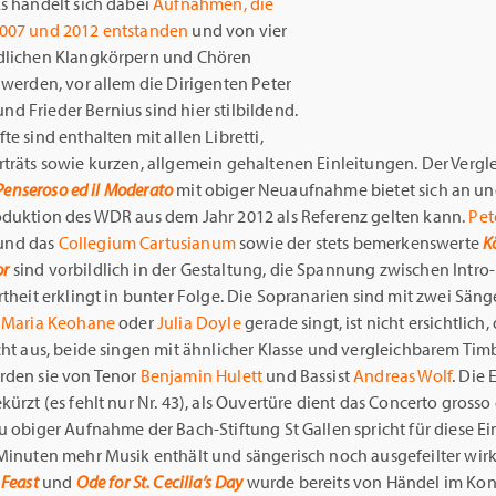
Es handelt sich dabei
Aufnahmen, die
007 und 2012 entstanden
und von vier
dlichen Klangkörpern und Chören
 werden, vor allem die Dirigenten Peter
 Frieder Bernius sind hier stilbildend.
te sind enthalten mit allen Libretti,
rträts sowie kurzen, allgemein gehaltenen Einleitungen. Der Vergl
l Penseroso ed il Moderato
mit obiger Neuaufnahme bietet sich an und
oduktion des WDR aus dem Jahr 2012 als Referenz gelten kann.
Pet
und das
Collegium Cartusianum
sowie der stets bemerkenswerte
K
or
sind vorbildlich in der Gestaltung, die Spannung zwischen Intro
rtheit erklingt in bunter Folge. Die Sopranarien sind mit zwei Sän
b
Maria Keohane
oder
Julia Doyle
gerade singt, ist nicht ersichtlich,
cht aus, beide singen mit ähnlicher Klasse und vergleichbarem Timb
rden sie von Tenor
Benjamin Hulett
und Bassist
Andreas Wolf
. Die
kürzt (es fehlt nur Nr. 43), als Ouvertüre dient das Concerto grosso 
u obiger Aufnahme der Bach-Stiftung St Gallen spricht für diese Ei
 Minuten mehr Musik enthält und sängerisch noch ausgefeilter wirk
 Feast
und
Ode for St. Cecilia’s Day
wurde bereits von Händel im Kon