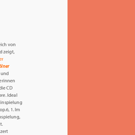
eich von
 zeigt,
er
ölner
- und
gerinnen
 die CD
re. Ideal
 Einspielung
op.6, 1. Im
nspielung,
t.
zert