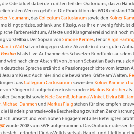
 die Ode bildet dabei den dritten Teil des Oratoriums, das zu Händ
beliebtesten Werken gehörte. Die Produktion des WDR entstand 20
eter Neumann
, das
Collegium Cartusianum
sowie den
Kölner Kam
e klingt präzise, schlank und flüssig, was ihr ein wenig fehlt, ist 
pische Farbenreichtum, Affekte und Klangmalerei sind mit noch m
g vorstellbar. Der Sopran von
Simone Kermes
, Tenor
Virgil Hartin
stantin Wolf
setzen hingegen starke Akzente in dieser guten Aufn
 Passion
ist als Live-Aufnahme des Schweizer Rundfunks aus dem 
und wird nach einer Abschrift von Johann Sebastian Bach musizier
in deutscher Sprache erzählt die Passionsgeschichte vom letzten
d Jesu am Kreuz Auch hier sind die bewährten Kräfte am Walten:
Pe
dirigiert das
Collegium Cartusianum
sowie den
Kölner Kammercho
e von Sängern ist aufgeboten: insbesondere
Markus Brutscher
als
oller Evangelist sowie
Nele Gramß, Johanna Winkel, Elvira Bill, Jam
r, Michael Dahmen
und
Markus Flaig
stehen für eine empfehlensw
die Händels phantasievolle Beschreibung zwischen Zerknirschun
stisch umsetzt und vom hohen Engagement aller Beteiligten profiti
ypt
wurde 2008 vom SWR aufgenommen. Das Oratorium, dessen Tex
n besteht, erfordert für das Volk Israels als Haupt- und Titelfigur ei