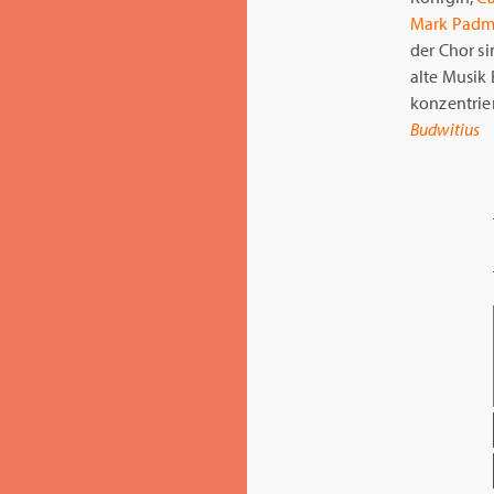
Mark Padm
der Chor si
alte Musik
konzentrier
Budwitius