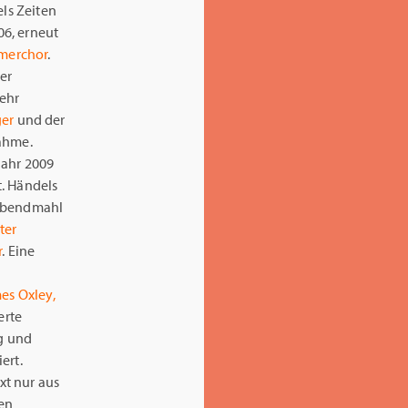
els Zeiten
06, erneut
merchor
.
der
ehr
ger
und der
ahme.
Jahr 2009
t. Händels
 Abendmahl
ter
r
. Eine
es Oxley,
erte
g und
ert.
t nur aus
nen