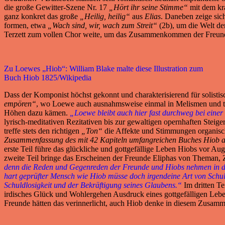
die große Gewitter-Szene Nr. 17
„Hört ihr seine Stimme“
mit dem kr
ganz konkret das große
„Heilig, heilig“
aus
Elias
. Daneben zeige sich
formen, etwa
„Wach sind, wir, wach zum Streit“
(2b), um die Welt de
Terzett zum vollen Chor weite, um das Zusammenkommen der Freund
Zu Loewes „Hiob“: William Blake malte diese Illustration zum
Buch Hiob 1825/Wikipedia
Dass der Komponist höchst gekonnt und charakterisierend für solistis
empören“
, wo Loewe auch ausnahmsweise einmal in Melismen und tri
Höhen dazu kämen.
„Loewe bleibt auch hier fast durchweg bei einer
lyrisch-meditativen Rezitativen bis zur gewaltigen opernhaften Steig
treffe stets den richtigen
„Ton“
die Affekte und Stimmungen organisc
Zusammenfassung des mit 42 Kapiteln umfangreichen Buches Hiob au
erste Teil führe das glückliche und gottgefällige Leben Hiobs vor Au
zweite Teil bringe das Erscheinen der Freunde Eliphas von Theman, 
denn die Reden und Gegenreden der Freunde und Hiobs nehmen in der
hart geprüfter Mensch wie Hiob müsse doch irgendeine Art von Schuld 
Schuldlosigkeit und der Bekräftigung seines Glaubens.“
Im dritten Te
irdisches Glück und Wohlergehen Ausdruck eines gottgefälligen Leben
Freunde hätten das verinnerlicht, auch Hiob denke in diesem Zusa