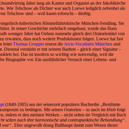
chsundvierzig Jahre lang als Kantor und Organist an der Jakobikirche
ete. Wie Telschow als Dichter war auch Loewe lediglich nebenbei als
von Telschow sind – weil kaum erforscht – dürftig.
angelisch-lutherischen Himmelfahrtskirsche München-Sendling. Sie
schätzt. In seiner Geschichte mehrfach umgebaut, wurde das Haus
alb weniger Jahre hat Oehms nunmehr gleich drei Oratorientitel von
t zu erwarten, dass noch weitere Produktionen folgen. Loewe hat fast
 leitet
Thomas Gropper
erneut die
Arcis-Vocalisten München
und
. Diesmal verstärkt er mit seinem Bariton – gleich einer Signatur –
ooklets bei. Das ist insofern so wichtig wie notwendig, weil die
che Biographie vor. Ein ausführlicher Versuch einer Lebens- und
upt
(1849-1905) aus der seinerzeit populären Buchreihe „Berühmte
rnkomponist zu betätigen. Mit seinen Oratorien – so auch im
Hiob
folgt
en, indem er den meisten Werken – nicht selten im Vergleich mit Bach
 nicht selten auch ihre harmonische und contrapunktische Behandlung“
.
nd war“
. Eher ungewollt drang Bulthaupt damit zum Wesen dieser