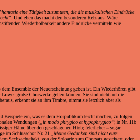
hantasie eine Tätigkeit zuzumuten, die die musikalischen Eindrücke
recht“
. Und eben das macht den besonderen Reiz aus. Wäre
nnstiftenden Wiederholbarkeit andere Eindrücke vermitteln wie
s dem Ensemble der Neuerscheinung geben ist. Ein Wiederhören gibt
ür Lowes große Chorwerke gelten können. Sie sind nicht auf die
raus, erkennt sie an ihm Timbre, nimmt sie letztlich aber als
d Beispiele ein, was es dem Hörpublikum leicht machen, zu folgen
entonalen Wendungen (
„in modo phrygico et hypophrygico“
) in Nr. 11b
ssiger Häme über den geschlagenen Hiob; feierlicher – sogar
uge im Schlusschor Nr. 21
„Meine Gedanken sind nicht eure
em Sechsachteltakt, von der Soloarie zum Chorsatz gesteigert, oder