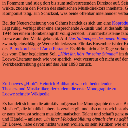
in Pommern und stieg dort bis zum stellvertretenden Direktor auf. Se
wirkte, zudem den Posten des städtischen Musikdirektors innehatte, 
Komponist tätig. Ein Schicksal, was beide offenbar miteinander verba
Bei der Neuerscheinung von Oehms handelt es sich um eine
Koprodu
liegt ruhig, verfügt über eine ansprechende Akustik und ist deshalb 
1944 bei einem Bombenangriff völlig zerstört. Trümmerbausteine fan
Loewe auf den Markt gebracht. Auf
Das Sühneoper des neuen Bunde
zwanzig einschlägige Werke hinterlassen. Für das Ensemble ist der
des
Barockorchester L’arpa Festante
. Es dürfte nicht alle Tage vorko
das vom Chor begleiteten Soli
„Hört ihr, hört ihr seine Stimme“
im dr
Loewe-Literatur nach wie vor spärlich, weit verstreut oft nicht auf 
Werkbeschreibung geht auf das Jahr 1898 zurück.
Zu Loewes „Hiob“: Heinrich Bulthaupt war ein bedeutender
Theater- und Musikritiker, der zudem die erste Monographie zu
Loewe schrieb/ Wikipedia
Es handelt sich um die attraktiv aufgemachte Monographie des aus Br
Musiker“, die inhaltlich aber als veraltet gilt und also nur noch his
er ganz bewusst seinem musikdramatischen Talent und schafft ganz ne
und Händel – anlastet,
„in ihrer Melodienbildung oftmals ehr zu gefäl
Er, Loewe, habe davon nichts wissen wollen, so sein Kritiker, wie er