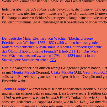
Werke vor: Zumindest steht er Loewe zu, das Gebiet wirklich bereich
Indem er aber
„gerade solche Texte bevorzugte, die bühnenmäßig gear
verwirren und abschwächen musste, verfing er sich zwischen Orato
Bulthaupt zu anderen Schlussfolgerungen gelangt, hätte ihm wie unser
vielleicht nur einmalige Aufführungen in Konzertsälen oder das tro
Der deutsche Maler Eberhard von Wächter (Eberhard Georg
Friedrich von Wächter, 1762–1852) zählt zu den herausragenden
Malern des deutschen Klassizismus. Als sein Hauptwerk gilt heute
das Ölbild „Hiob und seine Freunde“ (Hiob 2:11-13). Das Werk
von Wächters entstand zwischen 1793 und 1824 und ist in der
Staatsgalerie Stuttgart zu sehen /
GB
Und die Sänger der Zeit dürften wenig Gelegenheit gehabt haben, E
es mit
Monika Mauch
(Sopran),
Ulrike Malotta
(Alt),
Georg Poplutz
(
solistische Einzelleistung aus sondern fügen sich mit Disziplin und g
Ensemble wahr.
Thomas Gropper
widmet sich in seinem analytischen Booklet-Text de
und sich ein eigenes Bild zu machen. Dass Loewe seine Tradition kann
„Und zu mir kommen ist ein heimlich Wort“
; Turbachöre wie Spottch
solistisch gedachter – a cappella-Gesang wie in Nr. 14b
„Gib ihm dei
Gedanken“
. Daneben stünden sehr romantisch-liedhaft empfundene S