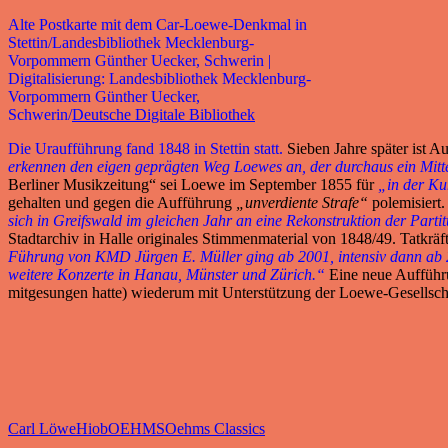
Alte Postkarte mit dem Car-Loewe-Denkmal in
Stettin/Landesbibliothek Mecklenburg-
Vorpommern Günther Uecker, Schwerin |
Digitalisierung: Landesbibliothek Mecklenburg-
Vorpommern Günther Uecker,
Schwerin/
Deutsche Digitale Bibliothek
Die Uraufführung fand 1848 in Stettin statt.
Sieben Jahre später ist A
erkennen den eigen geprägten Weg Loewes an, der durchaus ein Mitt
Berliner Musikzeitung“ sei Loewe im September 1855 für
„in der Ku
gehalten und gegen die Aufführung
„unverdiente Strafe“
polemisiert
sich in Greifswald im gleichen Jahr an eine Rekonstruktion der Part
Stadtarchiv in Halle originales Stimmenmaterial von 1848/49. Tatkräf
Führung von KMD Jürgen E. Müller ging ab 2001, intensiv dann ab 20
weitere Konzerte in Hanau, Münster und Zürich.“
Eine neue Aufführu
mitgesungen hatte) wiederum mit Unterstützung der Loewe-Gesellsch
Carl Löwe
Hiob
OEHMS
Oehms Classics