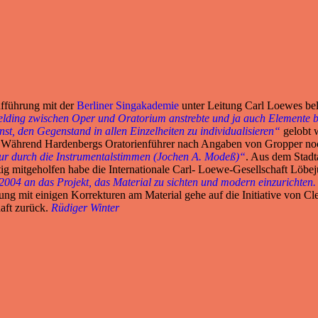
ufführung mit der
Berliner Singakademie
unter Leitung Carl Loewes be
elding zwischen Oper und Oratorium anstrebte und ja auch Elemente 
nst, den Gegenstand in allen Einzelheiten zu individualisieren“
gelobt 
. Während Hardenbergs Oratorienführer nach Angaben von Gropper noch
itur durch die Instrumentalstimmen (Jochen A. Modeß)“
. Aus dem Stad
tig mitgeholfen habe die Internationale Carl- Loewe-Gesellschaft Löbe
04 an das Projekt, das Material zu sichten und modern einzurichten. 
ng mit einigen Korrekturen am Material gehe auf die Initiative von C
aft zurück.
Rüdiger Winter