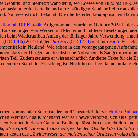
ine Geburts- und Sterbeort war Stettin, wo Loewe von 1820 bis 1866 se
Gymnasialunterricht erteilte und am zuständigen Seminar Lehrer ausbild
nd. Näheres ist nicht bekannt. Die überlieferten biographischen Daten 
ktion mit BR Klassik
. Aufgenommen wurde im Oktober 2024 in der ev
für Einspielungen von Werken mit kleiner und mittlerer Besetzungen ge
den beim Wiederaufbau Anfang der fünfziger Jahre Verwendung. Innerh
s
(
OC 1706
) 2019 folgten
Jan Hus
(OC 1720)
und nun
Hiob
. Es steh
 Komponist kein Neuland. Wie schon in den vorangegangenen Aufnahmen
mmen, dass der Dirigent auch solistische Aufgaben als Sänger übernimmt
itten Teil. Zudem steuerte er wissenschaftlich fundierte Texte für die B
dem neuesten Stand der Forschung ist. Noch immer liegt keine umfangrei
emen stammenden Schriftstellers und Theaterkritikers
Heinrich Bultha
torischen Wert hat. qua Kirchenamt war es Loewe verboten, sich als Ope
uen Formen in dieser Gattung. Bulthaupt lässt ihm das nicht durchgeh
lig als zu groß“ zu sein. Leider entspreche der Kleinheit der Einfälle
 auch gegen das
„Zwitterwesen der meisten seiner Oratorien völlig bli