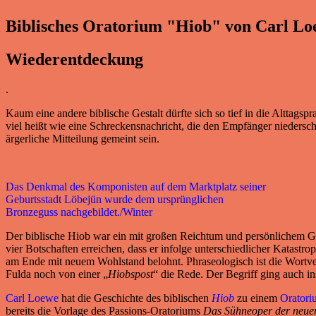
Biblisches Oratorium "Hiob" von Carl L
Wiederentdeckung
.
Kaum eine andere biblische Gestalt dürfte sich so tief in die Alttags
viel heißt wie eine Schreckensnachricht, die den Empfänger nieders
ärgerliche Mitteilung gemeint sein.
Das Denkmal des Komponisten auf dem Marktplatz seiner
Geburtsstadt Löbejün wurde dem ursprünglichen
Bronzeguss nachgebildet./Winter
Der biblische Hiob war ein mit großen Reichtum und persönlichem Gl
vier Botschaften erreichen, dass er infolge unterschiedlicher Katast
am Ende mit neuem Wohlstand belohnt. Phraseologisch ist die Wortve
Fulda noch von einer „
Hiobspost
“ die Rede. Der Begriff ging auch 
Carl Loewe
hat die Geschichte des biblischen
Hiob
zu einem
Oratori
bereits die Vorlage des Passions-Oratoriums
Das Sühneoper der neue