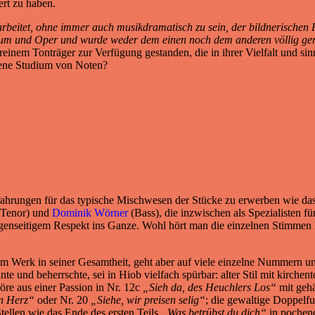
ert zu haben.
beitet, ohne immer auch musikdramatisch zu sein, der bildnerischen P
rium und Oper und wurde weder dem einen noch dem anderen völlig ge
einem Tonträger zur Verfügung gestanden, die in ihrer Vielfalt und si
ckene Studium von Noten?
rfahrungen für das typische Mischwesen der Stücke zu erwerben wie da
Tenor) und
Dominik Wörner
(Bass), die inzwischen als Spezialisten f
egenseitigem Respekt ins Ganze. Wohl hört man die einzelnen Stimmen he
m Werk in seiner Gesamtheit, geht aber auf viele einzelne Nummern un
te und beherrschte, sei in Hiob vielfach spürbar: alter Stil mit kirch
öre aus einer Passion in Nr. 12c
„Sieh da, des Heuchlers Los“
mit gehä
n Herz“
oder Nr. 20
„Siehe, wir preisen selig“
; die gewaltige Doppelf
tellen wie das Ende des ersten Teils
„Was betrübst du dich“
in pochend