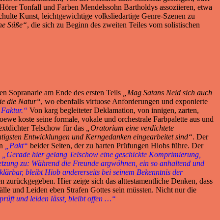
 Hörer Tonfall und Farben Mendelssohn Bartholdys assoziieren, etwa
chulte Kunst, leichtgewichtige volksliedartige Genre-Szenen zu
ine Süße“
, die sich zu Beginn des zweiten Teiles vom solistischen
sen Sopranarie am Ende des ersten Teils
„Mag Satans Neid sich auch
ie die Natur“
, wo ebenfalls virtuose Anforderungen und exponierte
 Faktur.“
Von karg begleiteter Deklamation, von innigen, zarten,
oewe koste seine formale, vokale und orchestrale Farbpalette aus und
xtdichter Telschow für das
„Oratorium eine verdichtete
tigsten Entwicklungen und Kerngedanken eingearbeitet sind“
. Der
n
„Pakt“
beider Seiten, der zu harten Prüfungen Hiobs führe. Der
.
„Gerade hier gelang Telschow eine geschickte Komprimierung,
setzung zu: Während die Freunde argwöhnen, ein so anhaltend und
lärbar, bleibt Hiob andererseits bei seinem Bekenntnis der
en zurückgegeben. Hier zeige sich das alttestamentliche Denken, dass
lle und Leiden eben Strafen Gottes sein müssten. Nicht nur die
üft und leiden lässt, bleibt offen …“