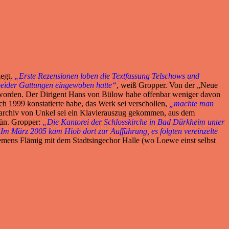
legt.
„Erste Rezensionen loben die Textfassung Telschows und
beider Gattungen eingewoben hatte“
, weiß Gropper. Von der „Neue
worden. Der Dirigent Hans von Bülow habe offenbar weniger davon
 1999 konstatierte habe, das Werk sei verschollen,
„machte man
tarchiv von Unkel sei ein Klavierauszug gekommen, aus dem
jün. Gropper:
„Die Kantorei der Schlosskirche in Bad Dürkheim unter
Im März 2005 kam Hiob dort zur Aufführung, es folgten vereinzelte
lemens Flämig mit dem Stadtsingechor Halle (wo Loewe einst selbst