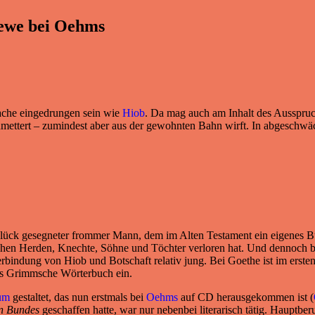
oewe bei Oehms
prache eingedrungen sein wie
Hiob
. Da mag auch am Inhalt des Ausspruc
chmettert – zumindest aber aus der gewohnten Bahn wirft. In abgeschwä
ück gesegneter frommer Mann, dem im Alten Testament ein eigenes Buc
rophen Herden, Knechte, Söhne und Töchter verloren hat. Und dennoch b
rbindung von Hiob und Botschaft relativ jung. Bei Goethe ist im erst
ins Grimmsche Wörterbuch ein.
um
gestaltet, das nun erstmals bei
Oehms
auf CD herausgekommen ist (
n Bundes
geschaffen hatte, war nur nebenbei literarisch tätig. Hauptberu