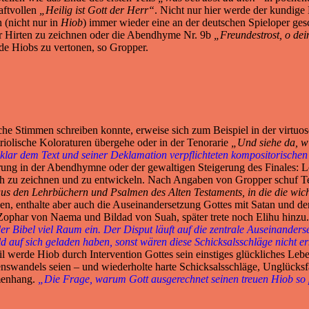
aftvollen
„Heilig ist Gott der Herr“
. Nicht nur hier werde der kundige
 (nicht nur in
Hiob
) immer wieder eine an der deutschen Spieloper ges
r Hirten zu zeichnen oder die Abendhyme Nr. 9b
„Freundestrost, o de
e Hiobs zu vertonen, so Gropper.
che Stimmen schreiben konnte, erweise sich zum Beispiel in der virtuo
olische Koloraturen übergehe oder in der Tenorarie
„Und siehe da, w
 klar dem Text und seiner Deklamation verpflichteten kompositorischen
erung in der Abendhymne oder der gewaltigen Steigerung des Finales: L
h zu zeichnen und zu entwickeln. Nach Angaben von Gropper schuf Te
s den Lehrbüchern und Psalmen des Alten Testaments, in die die wich
gen, enthalte aber auch die Auseinandersetzung Gottes mit Satan und de
Zophar von Naema und Bildad von Suah, später trete noch Elihu hinzu
 Bibel viel Raum ein. Der Disput läuft auf die zentrale Auseinander
auf sich geladen haben, sonst wären diese Schicksalsschläge nicht erk
il werde Hiob durch Intervention Gottes sein einstiges glückliches Leb
swandels seien – und wiederholte harte Schicksalsschläge, Unglücksfä
mmenhang.
„Die Frage, warum Gott ausgerechnet seinen treuen Hiob so pr