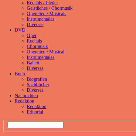
Recitals / Lieder
Geistliches / Chormusik
Operetten / Musicals
Instrumentales
Diverses
DVD
Oper
Recitals
Chormusik
Operetten / Musical
Instrumentales
Ballett
Diverses
Buch
Biografien
Sachbücher
Diverses
Nachrichten
Redaktion
Redaktion
Editorial