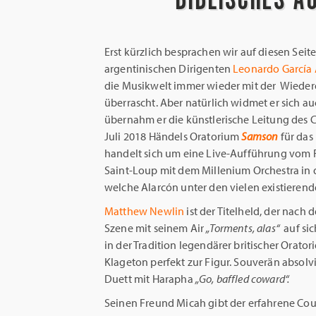
Erst kürzlich besprachen wir auf diesen Seit
argentinischen Dirigenten
Leonardo García 
die Musikwelt immer wieder mit der Wiede
überrascht. Aber natürlich widmet er sich a
übernahm er die künstlerische Leitung des
Juli 2018 Händels Oratorium
Samson
für das
handelt sich um eine Live-Aufführung vom F
Saint-Loup mit dem Millenium Orchestra in 
welche Alarcón unter den vielen existierende
Matthew Newlin
ist der Titelheld, der nach
Szene mit seinem Air
„Torments, alas“
auf sic
in der Tradition legendärer britischer Orator
Klageton perfekt zur Figur. Souverän absolv
Duett mit Harapha
„Go, baffled coward“.
Seinen Freund Micah gibt der erfahrene Co