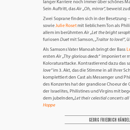
langer Karriere noch immer über schönes Ma
Sein Auftritt, das
Air
„Oh, mirror“,
beweist zude
Zwei Soprane finden sich in der Besetzung 
sowie
Julie Roset
mit lieblichem Ton als Phil
allem im berühmten
Air
„Let the bright
serap
furiosen
Duet
mit Samson,
„Traitor to love!“
, 
Als Samsons Vater Manoah bringt der Bass
L
ersten
Air
„Thy glorious deeds“
imponiert er m
Koloraturattacke. Kontrastierend dazu das 
love“
im 3. Akt, das die Stimme in all ihrer Sc
komplettiert den Cast als Messenger und Phi
des Konzertes hat der grandiose Choeur de
der Israelites, Philistines und Virgins mit 
dem jubelnden
„Let their celestial concerts all
Hoppe
GEORG FRIEDRICH HÄNDEL