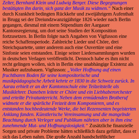
Zelter, Bernhard Klein und Ludwig Berger. Diese Begegnungen
bestätigten ihn darin, sich ganz der Musik zu widmen.“
Nach einer
durch Krankheit bedingten Rückkehr und zweijährigem Aufenthalt
in Brugg sei der Dreiundzwanzigjährige 1826 wieder nach Berlin
gegangen, diesmal mit einem Stipendium der Aargauer
Kantonsregierung, um dort seine Studien der Komposition
fortzusetzen. In Berlin folgte nach Angaben von Vigfusson eine
reiche Schaffensperiode. Zahlreiche Lieder und Chöre, drei
Streichquartette, unter anderem auch eine Ouvertüre und eine
Sinfonie seien entstanden. Einige seiner Liedersammlungen wurden
in deutschen Verlagen veröffentlicht. Dennoch habe es ihm nicht
recht gelingen wollen, sich in Berlin eine unabhängige Existenz als
Musiker aufzubauen. Vigfusson:
„Voller Hoffnung auf einen
fruchtbaren Boden für seine kompositorische und
musikpädagogische Arbeit kehrte er 1830 in die Schweiz zurück. In
Aarau erhielt er an der Kantonsschule eine Teilzeitstelle als
Musiklehrer. Daneben leitete er Chöre und ein Liebhaberorchester
und erteilte Privatunterricht. Neben dem ermüdenden Brotberuf
widmete er die spärliche Freizeit dem Komponieren, und es
entstanden hochbedeutende Werke, die bei Rezensenten begeisterten
Anklang fanden. Künstlerische Vereinsamung und die mangelnde
Beachtung durch Verleger und Publikum nährten aber in ihm eine
zunehmende Mut- und Hoffnungslosigkeit.“
Zusätzliche finanzielle
Sorgen und private Probleme hätten schließlich dazu geführt, dass er
sich das Leben nahm. Die große Anzahl handschriftlicher