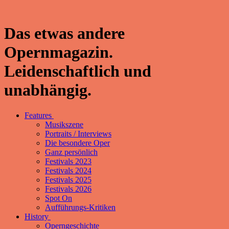
Das etwas andere
Opernmagazin.
Leidenschaftlich und
unabhängig.
Features
Musikszene
Portraits / Interviews
Die besondere Oper
Ganz persönlich
Festivals 2023
Festivals 2024
Festivals 2025
Festivals 2026
Spot On
Aufführungs-Kritiken
History
Operngeschichte