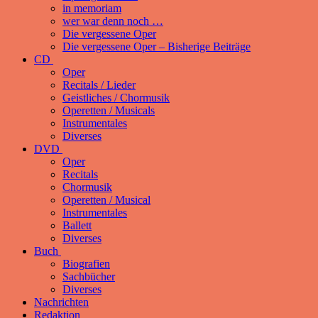
in memoriam
wer war denn noch …
Die vergessene Oper
Die vergessene Oper – Bisherige Beiträge
CD
Oper
Recitals / Lieder
Geistliches / Chormusik
Operetten / Musicals
Instrumentales
Diverses
DVD
Oper
Recitals
Chormusik
Operetten / Musical
Instrumentales
Ballett
Diverses
Buch
Biografien
Sachbücher
Diverses
Nachrichten
Redaktion