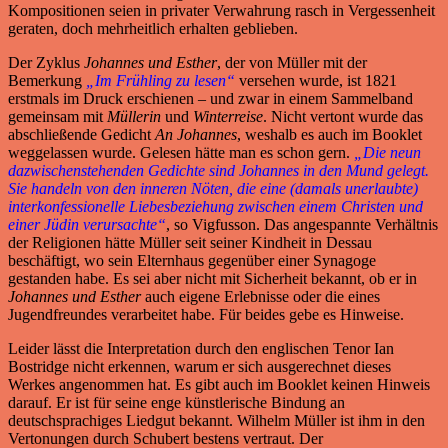
Kompositionen seien in privater Verwahrung rasch in Vergessenheit
geraten, doch mehrheitlich erhalten geblieben.
Der Zyklus
Johannes und Esther
, der von Müller mit der
Bemerkung
„Im Frühling zu lesen“
versehen wurde, ist 1821
erstmals im Druck erschienen – und zwar in einem Sammelband
gemeinsam mit
Müllerin
und
Winterreise
. Nicht vertont wurde das
abschließende Gedicht
An Johannes
, weshalb es auch im Booklet
weggelassen wurde. Gelesen hätte man es schon gern.
„Die neun
dazwischenstehenden Gedichte sind Johannes in den Mund gelegt.
Sie handeln von den inneren Nöten, die eine (damals unerlaubte)
interkonfessionelle Liebesbeziehung zwischen einem Christen und
einer Jüdin verursachte“
, so Vigfusson. Das angespannte Verhältnis
der Religionen hätte Müller seit seiner Kindheit in Dessau
beschäftigt, wo sein Elternhaus gegenüber einer Synagoge
gestanden habe. Es sei aber nicht mit Sicherheit bekannt, ob er in
Johannes und Esther
auch eigene Erlebnisse oder die eines
Jugendfreundes verarbeitet habe. Für beides gebe es Hinweise.
Leider lässt die Interpretation durch den englischen Tenor Ian
Bostridge nicht erkennen, warum er sich ausgerechnet dieses
Werkes angenommen hat. Es gibt auch im Booklet keinen Hinweis
darauf. Er ist für seine enge künstlerische Bindung an
deutschsprachiges Liedgut bekannt. Wilhelm Müller ist ihm in den
Vertonungen durch Schubert bestens vertraut. Der