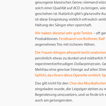
gesungene klassisches Genre; niemand würde
solch einer Qualität auf dCD zu bringen, wie
geschehen ist. Natürlich gibt’s glanzvolle 
ist diese Einspielung wirklich erfreulich seriö
Haltung der Sänger eher opernhaft.
Wir haben diesmal sehr gute Tenöre
– oft g
Produktionen.
Ferdinand von Bothmer, Ral
angenehmes Trio mit sicheren Höhen.
Die Frauen klingen allesamt leicht oratorie
persönlich etwas zu dunkel und mütterlich fü
experimentierfreudigen Dollarprinzessin. G
Mehltau eine gewisse Strenge auf allen St
Gefühl, das ihnen diese Operette wirklich S
Das gilt nicht für den
Chor des Musikalische
eingeladen wurde, die Leipziger stehen zu r
Begeisterung umzusetzen, und so finde ich
auch am gelungensten.