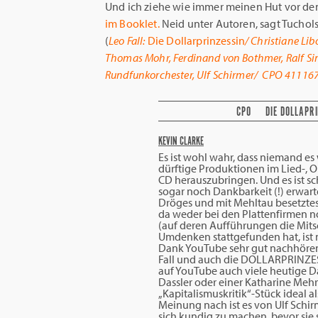
Und ich ziehe wie immer meinen Hut vor d
im Booklet.
Neid unter Autoren, sagt Tucholsk
(
Leo Fall:
Die Dollarprinzessin
/ Christiane Li
Thomas Mohr, Ferdinand von Bothmer, Ralf Si
Rundfunkorchester, Ulf Schirmer/ CPO 41116
CPO
DIE DOLLAPR
KEVIN CLARKE
Es ist wohl wahr, dass niemand es
dürftige Produktionen im Lied-, O
CD herauszubringen. Und es ist s
sogar noch Dankbarkeit (!) erwar
Dröges und mit Mehltau besetztes 
da weder bei den Plattenfirmen n
(auf deren Aufführungen die Mits
Umdenken stattgefunden hat, ist 
Dank YouTube sehr gut nachhören
Fall und auch die DOLLARPRINZE
auf YouTube auch viele heutige D
Dassler oder einer Katharine Mehrl
„Kapitalismuskritik“-Stück ideal 
Meinung nach ist es von Ulf Schir
sich kundig zu machen, bevor sie