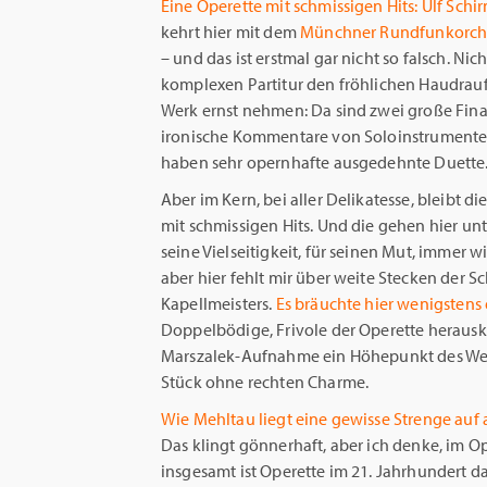
Eine Operette mit schmissigen Hits:
Ulf Schi
kehrt hier mit dem
Münchner Rundfunkorch
– und das ist erstmal gar nicht so falsch. Nich
komplexen Partitur den fröhlichen Haudrau
Werk ernst nehmen: Da sind zwei große Fina
ironische Kommentare von Soloinstrumente
haben sehr opernhafte ausgedehnte Duette
Aber im Kern, bei aller Delikatesse, bleibt di
mit schmissigen Hits. Und die gehen hier unt
seine Vielseitigkeit, für seinen Mut, immer
aber hier fehlt mir über weite Stecken der 
Kapellmeisters.
Es bräuchte hier wenigstens
Doppelbödige, Frivole der Operette herauske
Marszalek-Aufnahme ein Höhepunkt des Werks 
Stück ohne rechten Charme.
Wie Mehltau liegt eine gewisse Strenge auf 
Das klingt gönnerhaft, aber ich denke, im 
insgesamt ist Operette im 21. Jahrhundert d