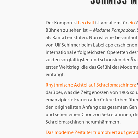
Der Komponist
Leo Fall
ist vor allem für
ein
W
Bühnen zu sehen ist –
Madame Pompadour
.
als Rarität einstufen. Nun ist eine Gesamta
von Ulf Schirmer beim Label cpo erschienen.
international erfolgreichsten Operetten des 
zu den sorgfältigsten und schönsten der Ära,
ersten Weltkrieg, die das Gefühl der Mode
einfängt.
Rhythmische Achtel auf Schreibmaschinen:
darüber, was die Zeitgenossen von 1906 so u
emanzipierte Frauen aller Coleur toben über
den originellsten Anfang des gesamten Genr
und sehen einen Chor von Sekretärinnen, di
Schreibmaschinen herumhämmern.
Das moderne Zeitalter triumphiert auf ger