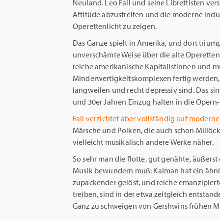
Neuland. Leo Fall und seine Librettisten ver
Attitüde abzustreifen und die moderne indus
Operettenlicht zu zeigen.
Das Ganze spielt in Amerika, und dort trium
unverschämte Weise über die alte Operettenw
reiche amerikanische Kapitalistinnen und m
Minderwertigkeitskomplexen fertig werden,
langweilen und recht depressiv sind. Das sin
und 30er Jahren Einzug halten in die Opern
Fall verzichtet aber vollständig auf modern
Märsche und Polken, die auch schon Millöck
vielleicht musikalisch andere Werke näher.
So sehr man die flotte, gut genähte, äußers
Musik bewundern muß: Kalman hat ein ähnl
zupackender gelöst, und reiche emanzipiert
treiben, sind in der etwa zeitgleich entstan
Ganz zu schweigen von Gershwins frühen Mu