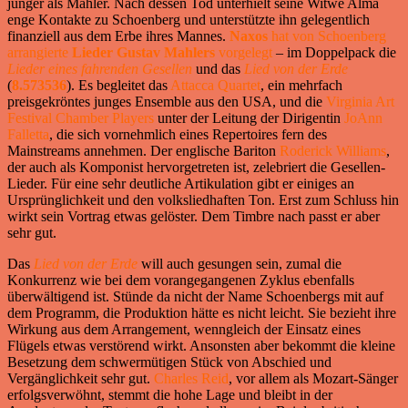
jünger als Mahler. Nach dessen Tod unterhielt seine Witwe Alma
enge Kontakte zu Schoenberg und unterstützte ihn gelegentlich
finanziell aus dem Erbe ihres Mannes.
Naxos
hat von Schoenberg
arrangierte
Lieder Gustav Mahlers
vorgelegt
– im Doppelpack die
Lieder eines fahrenden Gesellen
und das
Lied von der Erde
(
8
.
573536
). Es begleitet das
Attacca Quartet
, ein mehrfach
preisgekröntes junges Ensemble aus den USA, und die
Virginia Art
Festival Chamber Players
unter der Leitung der Dirigentin
JoAnn
Falletta
, die sich vornehmlich eines Repertoires fern des
Mainstreams annehmen. Der englische Bariton
Roderick Williams
,
der auch als Komponist hervorgetreten ist, zelebriert die Gesellen-
Lieder. Für eine sehr deutliche Artikulation gibt er einiges an
Ursprünglichkeit und den volksliedhaften Ton. Erst zum Schluss hin
wirkt sein Vortrag etwas gelöster. Dem Timbre nach passt er aber
sehr gut.
Das
Lied von der Erde
will auch gesungen sein, zumal die
Konkurrenz wie bei dem vorangegangenen Zyklus ebenfalls
überwältigend ist. Stünde da nicht der Name Schoenbergs mit auf
dem Programm, die Produktion hätte es nicht leicht. Sie bezieht ihre
Wirkung aus dem Arrangement, wenngleich der Einsatz eines
Flügels etwas verstörend wirkt. Ansonsten aber bekommt die kleine
Besetzung dem schwermütigen Stück von Abschied und
Vergänglichkeit sehr gut.
Charles Reid
, vor allem als Mozart-Sänger
erfolgsverwöhnt, stemmt die hohe Lage und bleibt in der