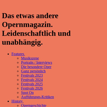
Das etwas andere
Opernmagazin.
Leidenschaftlich und
unabhängig.
Features
Musikszene
Portraits / Interviews
Die besondere Oper
Ganz persönlich
Festivals 2023
Festivals 2024
Festivals 2025
Festivals 2026
Spot On
Aufführungs-Kritiken
History
Operngeschichte