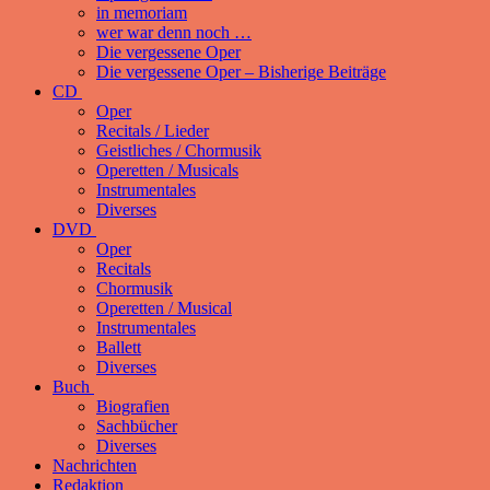
in memoriam
wer war denn noch …
Die vergessene Oper
Die vergessene Oper – Bisherige Beiträge
CD
Oper
Recitals / Lieder
Geistliches / Chormusik
Operetten / Musicals
Instrumentales
Diverses
DVD
Oper
Recitals
Chormusik
Operetten / Musical
Instrumentales
Ballett
Diverses
Buch
Biografien
Sachbücher
Diverses
Nachrichten
Redaktion