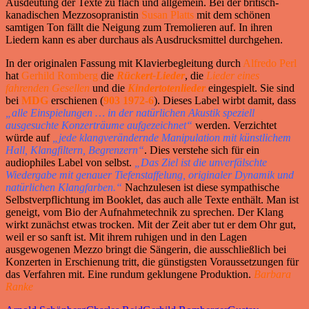
Ausdeutung der Texte zu flach und allgemein. Bei der britisch-
kanadischen Mezzosopranistin
Susan Platts
mit dem schönen
samtigen Ton fällt die Neigung zum Tremolieren auf. In ihren
Liedern kann es aber durchaus als Ausdrucksmittel durchgehen.
In der originalen Fassung mit Klavierbegleitung durch
Alfredo Perl
hat
Gerhild Romberg
die
Rückert-Lieder
, die
Lieder eines
fahrenden Gesellen
und die
Kindertotenlieder
eingespielt. Sie sind
bei
MDG
erschienen (
903 1972-6
). Dieses Label wirbt damit, dass
„alle Einspielungen … in der natürlichen Akustik speziell
ausgesuchte Konzerträume aufgezeichnet“
werden. Verzichtet
würde auf
„jede klangverändernde Manipulation mit künstlichem
Hall, Klangfiltern, Begrenzern“
. Dies verstehe sich für ein
audiophiles Label von selbst.
„Das Ziel ist die unverfälschte
Wiedergabe mit genauer Tiefenstaffelung, originaler Dynamik und
natürlichen Klangfarben.“
Nachzulesen ist diese sympathische
Selbstverpflichtung im Booklet, das auch alle Texte enthält. Man ist
geneigt, vom Bio der Aufnahmetechnik zu sprechen. Der Klang
wirkt zunächst etwas trocken. Mit der Zeit aber tut er dem Ohr gut,
weil er so sanft ist. Mit ihrem ruhigen und in den Lagen
ausgewogenen Mezzo bringt die Sängerin, die ausschließlich bei
Konzerten in Erschienung tritt, die günstigsten Voraussetzungen für
das Verfahren mit. Eine rundum geklungene Produktion.
Barbara
Ranke