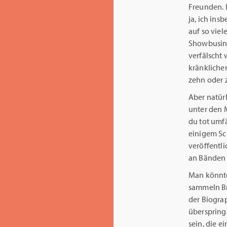
Freunden. 
ja, ich in
auf so vie
Showbusine
verfälscht
kränklichen
zehn oder 
Aber natür
unter den M
du tot umfä
einigem Sc
veröffentl
an Bänden 
Man könnte 
sammeln Br
der Biograp
überspringe
sein, die e