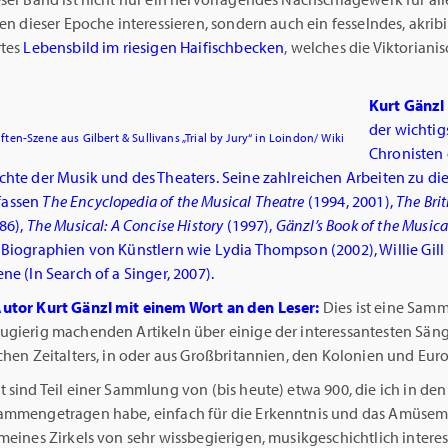
ten dieser Epoche interessieren, sondern auch ein fesselndes, akrib
rtes
Lebensbild im riesigen Haifischbecken
, welches die Viktoriani
Kurt Gänzl
der wichtig
riften-Szene aus Gilbert & Sullivans „Trial by Jury“ in Loindon/ Wiki
Chronisten 
chte der Musik und des Theaters. Seine zahlreichen Arbeiten zu d
fassen
The Encyclopedia of the Musical Theatre
(1994, 2001),
The Brit
86),
The Musical: A Concise History
(1997),
Gänzl’s Book of the Musica
 Biographien von Künstlern wie Lydia Thompson (2002), Willie Gill
ne (In Search of a Singer, 2007).
utor Kurt Gänzl mit einem Wort an den Leser:
Dies ist eine Sam
ugierig machenden Artikeln über einige der interessantesten Säng
chen Zeitalters, in oder aus Großbritannien, den Kolonien und Eur
 sind Teil einer Sammlung von (bis heute) etwa 900, die ich in den
ammengetragen habe, einfach für die Erkenntnis und das Amüse
meines Zirkels von sehr wissbegierigen, musikgeschichtlich interes