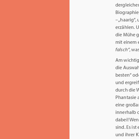
dergleichen
Biographie 
– „haarig“,
erzählen. U
die Mühe g
mit einem 
falsch“
, wa
Am wichtigs
die Auswahl
besten“ ode
und ergrei
durch die 
Phantasie 
eine großar
innerhalb o
dabei! Wenn
sind. Es is
und ihrer K