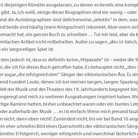
) diejenigen Künstler ausgelassen, zu denen es bereits eine komp
gibt. Ja, ich weiß, einige dieser Biographien sind ein wenig – oder
 und die Autobiographien sind üblicherweise „selektiv“ in dem, was
nd beide sind häufig (mein Kriegsschrei!) inkorrekt. Aber wenn si
emacht hat, ein ganzes Buch zu schreiben … Tut mir leid, aber da 
einfachen Artikel nicht mitbehalten. Außer zu sagen
„dies ist falsch,
s ein langweiliges Spiel ist.
ten jedoch ist, dass es definitiv keine „Hitparade“ ist – weder die 
, die ich für dieses Buch getroffen habe. Es behauptet nicht, „dies 
r sogar „die erfolgreichsten“ Sänger der viktorianischen Ära. Es sin
fend hundert Leute, denen ich bei meinen langen, langen Spazie
Welt der Musik und des Theaters des 19. Jahrhunderts begegnet bin
angeregt und mich zu weiteren Ausgrabungen inspiriert haben. Wei
tige Karriere hatten, bisher unbeachtet waren oder ein buntes Leb
der außerhalb der Musik … es ist einfach: Wenn mich jemand faszini
 nicht, dann eben nicht! Zumindest nicht, bis wir bei Band 10 an
t ein eher schnelles Bild eines Querschnitts der viktorianischen Sän
ünstler. Erfolgreich, weniger erfolgreich und manchmal lächerlich 