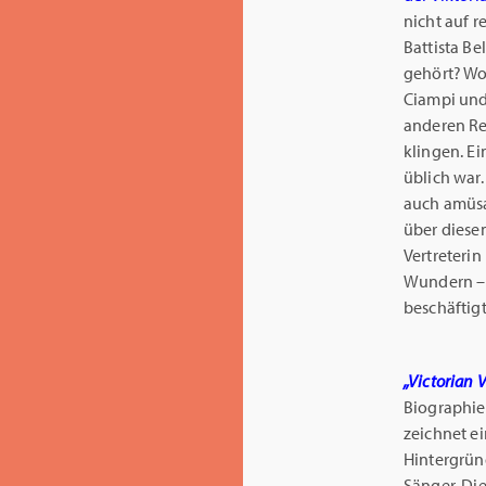
nicht auf r
Battista Be
gehört? Wo
Ciampi und
anderen Re
klingen. E
üblich war.
auch amüsa
über diese
Vertreterin
Wundern – 
beschäftig
„Victorian V
Biographien
zeichnet ei
Hintergründ
Sänger. Die