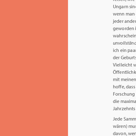
Ungarn sin
wenn man di
jeder ande
geworden is
wahrschein
unvollständ
ich ein pa
der Geburts
Vielleicht
Öffentlichk
mit meinen
hoffe, dass
Forschung 
die maxima
Jahrzehnts
Jede Samml
wären) mus
davon, wen