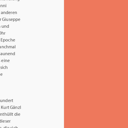
anni
d anderen
er Giuseppe
n und
Ohr
r Epoche
 manchmal
staunend
 eine
 sich
he
hundert
 Kurt Gänzl
nthüllt die
dieser
, die sich