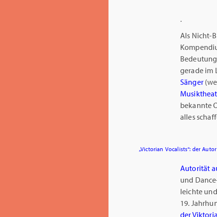
.
Als Nicht-
Kompendi
Bedeutun
gerade im
Sänger
(wen
Musiktheat
bekannte O
alles schaf
„Victorian Vocalists“: der Auto
Autorität 
und Dance-H
leichte un
19. Jahrhu
der Viktor