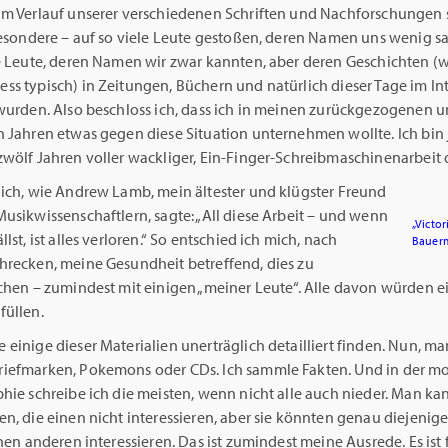
Im Verlauf unserer verschiedenen Schriften und Nachforschungen s
sbesondere – auf so viele Leute gestoßen, deren Namen uns wenig s
le Leute, deren Namen wir zwar kannten, aber deren Geschichten (w
ss typisch) in Zeitungen, Büchern und natürlich dieser Tage im In
 wurden. Also beschloss ich, dass ich in meinen zurückgezogenen 
 Jahren etwas gegen diese Situation unternehmen wollte. Ich bin j
zwölf Jahren voller wackliger, Ein-Finger-Schreibmaschinenarbeit
lich, wie Andrew Lamb, mein ältester und klügster Freund
usikwissenschaftlern, sagte: „All diese Arbeit – und wenn
„Victor
llst, ist alles verloren.“ So entschied ich mich, nach
Bauerm
hrecken, meine Gesundheit betreffend, dies zu
ichen – zumindest mit einigen „meiner Leute“. Alle davon würden 
füllen.
einige dieser Materialien unerträglich detailliert finden. Nun, m
iefmarken, Pokemons oder CDs. Ich sammle Fakten. Und in der m
hie schreibe ich die meisten, wenn nicht alle auch nieder. Man kan
n, die einen nicht interessieren, aber sie könnten genau diejenige
inen anderen interessieren. Das ist zumindest meine Ausrede. Es ist 