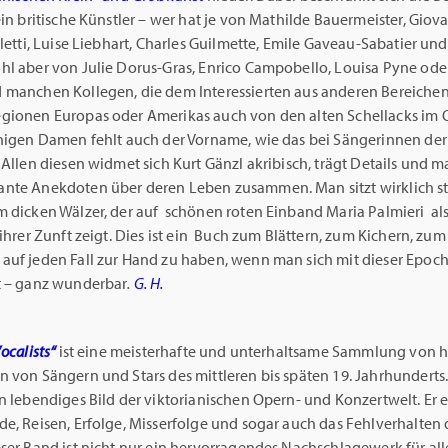
ein britische Künstler – wer hat je von Mathilde Bauermeister, Giov
lletti, Luise Liebhart, Charles Guilmette, Emile Gaveau-Sabatier un
hl aber von Julie Dorus-Gras, Enrico Campobello, Louisa Pyne od
 manchen Kollegen, die dem Interessierten aus anderen Bereiche
gionen Europas oder Amerikas auch von den alten Schellacks im 
inigen Damen fehlt auch der Vorname, wie das bei Sängerinnen de
 Allen diesen widmet sich Kurt Gänzl akribisch, trägt Details und
nte Anekdoten über deren Leben zusammen. Man sitzt wirklich 
m dicken Wälzer, der auf schönen roten Einband Maria Palmieri als
 ihrer Zunft zeigt. Dies ist ein Buch zum Blättern, zum Kichern, zum
auf jeden Fall zur Hand zu haben, wenn man sich mit dieser Epoc
t – ganz wunderbar
.
G. H.
ocalists“
ist eine meisterhafte und unterhaltsame Sammlung von 
 von Sängern und Stars des mittleren bis späten 19. Jahrhunderts.
n lebendiges Bild der viktorianischen Opern- und Konzertwelt. Er e
e, Reisen, Erfolge, Misserfolge und sogar auch das Fehlverhalten 
ser Band ist nicht nur ein hervorragendes Nachschlagewerk für alle