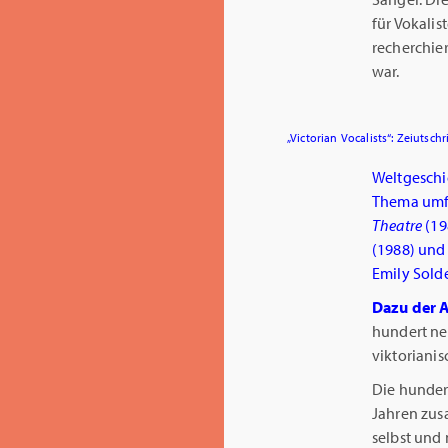
für Vokalis
recherchie
war.
„Victorian Vocalists“: Zeiutsch
Weltgeschi
Thema um
Theatre
(19
(1988) und
Emily Solde
Dazu der A
hundert ne
viktorianis
Die hundert
Jahren zus
selbst und 