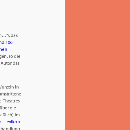
hön…“
), das
und 106
chen
gen, so die
 Autor das
Wurzeln in
umstrittene
ue-Theatres
 über die
eßlich) im
al-Lexikon
Behandlung