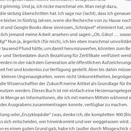
d grimmig. Und ja, ich nicke manchmal ein. Man neigt dazu,
e siebzig überschritten hat. Ich sage nur (lacht), dass ich genauer
re bisher. In fünfzig Jahren, wenn die Recherche von zu Hause noc
t und Google Books diese sinnlosen „Schnipsel“ eliminiert hat, wi
lich jemand meine Arbeit ansehen und sagen:
„Oh, Gänzl … soooo
ig!“
Nun ja, ärgerlich (für mich), ich bin eben manchmal unvollstä
ar tausend Pfund hätte, um damit herumzuwerfen, könnten zum Beis
- und Sterbedaten durch Bezahlung für Zertifikate verifiziert werd
 werden in der nächsten Generation alle öffentlichen Aufzeichnung
eit frei und kostenlos zur Verfügung gestellt. Aber bis dahin müsse
 kleinen Ungenauigkeiten, wenn nicht Unkorrektheiten, begnüge
 die Wissenschaftler der Zukunft meine Artikel als Grundlage für ih
nutzen werden. Dieses Buch ist mir einfach eine Herzensangelege
le Menge an Informationen, die ich mit meinen Mitteln während e
 des Ausgrabens zusammentragen konnte, verfügbar zu machen.
ung oder „Enzyklopädie“ (was, denke ich, die kompletten 900 [Bi
s sich entscheiden, wer hineinkommt und wer weggelassen wird
n es einen guten Grund gab, habe ich (außer durch Missgeschick 