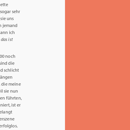
lette
 sogar sehr
 sie uns
ch jemand
kann ich
 das ist
900 noch
sind die
d schlicht
rgängen
, die meine
l sie nun
en führten,
ert, ist er
gelangt
gerszene
erfolglos.