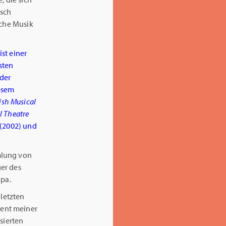
isch
sche Musik
ist einer
sten
der
iesem
ish Musical
l Theatre
 (2002) und
mlung von
er des
opa.
 letzten
ment meiner
sierten