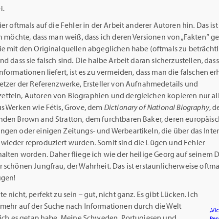
i.
ier oftmals auf die Fehler in der Arbeit anderer Autoren hin. Das ist
ch möchte, dass man weiß, dass ich deren Versionen von „Fakten“ g
ie mit den Originalquellen abgeglichen habe (oftmals zu beträcht
nd dass sie falsch sind. Die halbe Arbeit daran sicherzustellen, das
nformationen liefert, ist es zu vermeiden, dass man die falschen erh
setzer der Referenzwerke, Ersteller von Aufnahmedetails und
tteln, Autoren von Biographien und dergleichen kopieren nur al
us Werken wie Fétis, Grove, dem
Dictionary of National Biography
, 
nden Brown and Stratton, dem furchtbaren Baker, deren europäis
ngen oder einigen Zeitungs- und Werbeartikeln, die über das Inte
wieder reproduziert wurden. Somit sind die Lügen und Fehler
halten worden. Daher fliege ich wie der heilige Georg auf seinem 
 schönen Jungfrau, der Wahrheit. Das ist erstaunlicherweise oftma
ügen!
e nicht, perfekt zu sein – gut, nicht ganz. Es gibt Lücken. Ich
 mehr auf der Suche nach Informationen durch die Welt
„Vi
e ich es getan habe. Meine Schweden, Portugiesen und
Pen