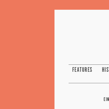
FEATURES
HI
EI