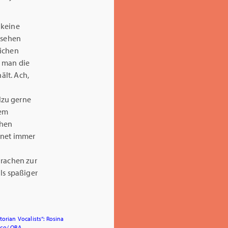
 keine
esehen
lichen
s man die
ält. Ach,
lzu gerne
dem
chen
rnet immer
Drachen zur
ls spaßiger
ctorian Vocalists“: Rosina
co/ OBA