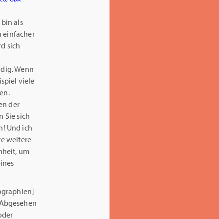
 bin als
h einfacher
rd sich
ndig. Wenn
piel viele
en.
en der
n Sie sich
n! Und ich
re weitere
nheit, um
ines
ographien]
. Abgesehen
oder