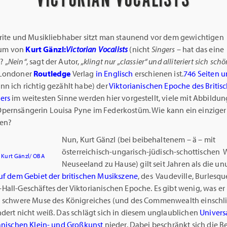
Brite und Musikliebhaber sitzt man staunend vor dem gewichtigen
um von
Kurt Gänzl:
Victorian Vocalists
(nicht
Singers
– hat das eine
g?
„Nein“
, sagt der Autor,
„klingt nur „classier“ und alliteriert sich sc
 Londoner
Routledge
Verlag
in Englisch
erschienen ist.
746 Seiten 
n ich richtig gezählt habe) der
Viktorianischen Epoche des Britis
ers
im weitesten Sinne werden hier vorgestellt, viele mit Abbildun
pernsängerin Louisa Pyne im Federkostüm. Wie kann ein einziger
fen?
Nun, Kurt Gänzl (bei beibehaltenem – ä – mit
österreichisch-ungarisch-jüdisch-schottischen 
r Kurt Gänzl/ OBA
Neuseeland zu Hause) gilt seit Jahren als die un
auf dem Gebiet der britischen Musikszene
, des Vaudeville, Burlesq
all-Geschäftes der Viktorianischen Epoche. Es gibt wenig, was er
d schwere Muse des Königreiches (und des Commenwealth einschli
ndert nicht weiß. Das schlägt sich in diesem unglaublichen
Univers
ianischen Klein- und Großkunst
nieder. Dabei beschränkt sich die 