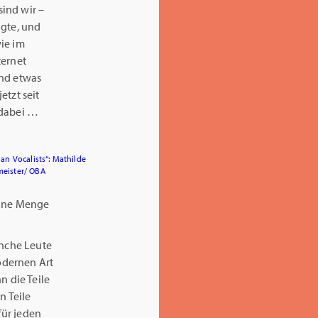
ind wir –
agte, und
ie im
ternet
und etwas
etzt seit
 dabei …
ian Vocalists“: Mathilde
eister/ OBA
eine Menge
anche Leute
odernen Art
n die Teile
n Teile
für jeden