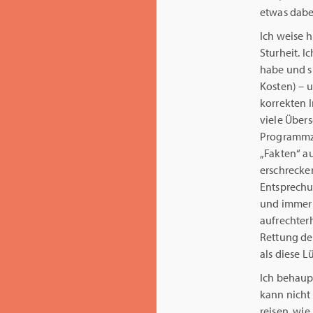
etwas dabe
Ich weise h
Sturheit. I
habe und s
Kosten) – u
korrekten I
viele Über
Programmze
„Fakten“ a
erschrecke
Entsprechu
und immer 
aufrechter
Rettung der
als diese L
Ich behaupt
kann nicht
reisen, wi