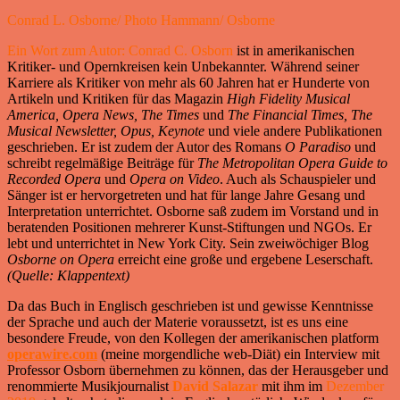
Conrad L. Osborne/ Photo Hammann/ Osborne
Ein Wort zum Autor: Conrad C. Osborn
ist in amerikanischen
Kritiker- und Opernkreisen kein Unbekannter. Während seiner
Karriere als Kritiker von mehr als 60 Jahren hat er Hunderte von
Artikeln und Kritiken für das Magazin
High Fidelity Musical
America, Opera News, The Times
und
The Financial Times, The
Musical Newsletter, Opus, Keynote
und viele andere Publikationen
geschrieben. Er ist zudem der Autor des Romans
O Paradiso
und
schreibt regelmäßige Beiträge für
The Metropolitan Opera Guide to
Recorded Opera
und
Opera on Video
. Auch als Schauspieler und
Sänger ist er hervorgetreten und hat für lange Jahre Gesang und
Interpretation unterrichtet. Osborne saß zudem im Vorstand und in
beratenden Positionen mehrerer Kunst-Stiftungen und NGOs. Er
lebt und unterrichtet in New York City. Sein zweiwöchiger Blog
Osborne on Opera
erreicht eine große und ergebene Leserschaft.
(Quelle: Klappentext)
Da das Buch in Englisch geschrieben ist und gewisse Kenntnisse
der Sprache und auch der Materie voraussetzt, ist es uns eine
besondere Freude, von den Kollegen der amerikanischen platform
operawire.com
(meine morgendliche web-Diät) ein Interview mit
Professor Osborn übernehmen zu können, das der Herausgeber und
renommierte Musikjournalist
David Salazar
mit ihm im
Dezember