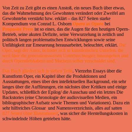
Von Zeit zu Zeit gibt es einen Anstoß, ein neues Buch über etwas,
das die Wahrnehmung des Gewohnten verändert oder Zweifel am
Gewohntebn verstärkt bzw. erklärt – das 827 Seiten starke
Kompendium von Conrad L. Osborn
Opera as Opera
bei
Proposito Press
ist so eines, das die Augen für den heutigen Opern-
Betrieb, seine akuten Defizite, seine Verwurzelung in zeitlich und
politisch langen problematischen Entwicklungen sowie seine
Unfähigkeit zur Erneuerung herausarbeitet, beleuchtet, erklärt.
Die
Oper, sagt der Autor, befindet sich in künstlerischen Untiefen, die
weit über die generationsweisen Unterbrechungen hinausgehen und
durch Opernliebhabern und Machern selber verschuldet sind.
Das Buch gliedert sich in sieben Teile
. Vierzehn Essays über die
Kunstform Oper, ein Kapitel über die Produktionen und
Ausstattungen, eines über den intellektuellen Background, ein sehr
langes über die Auffürungen, ein nächstes über Kritiken und einige
Updates, schließlich der Epilog/ die Ausschau und ein letztes Die
Backstories (eine Chronologie der audiovisuellen Medien, ein
bibliographischer Aufsatz sowie Themen und Variationen). Dazu ein
sehr hilfreiches Glossar und Namensverzeichnis, alles auf satten
827 Seiten ohne Illustrationen
, was sicher die Herstellungskosten in
schwindelnde Höhen getrieben hätte.