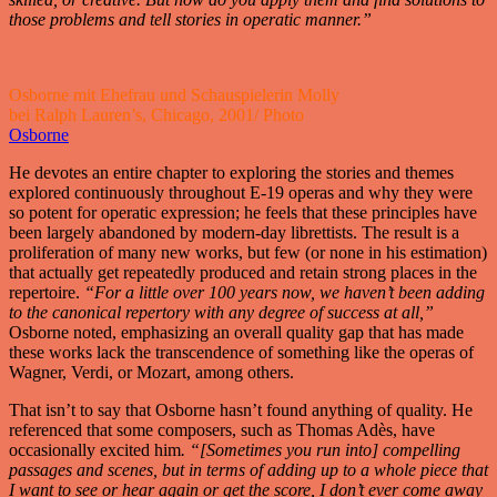
those problems and tell stories in operatic manner.”
Osborne mit Ehefrau und Schauspielerin Molly
bei Ralph Lauren’s, Chicago, 2001/ Photo
Osborne
He devotes an entire chapter to exploring the stories and themes
explored continuously throughout E-19 operas and why they were
so potent for operatic expression; he feels that these principles have
been largely abandoned by modern-day librettists. The result is a
proliferation of many new works, but few (or none in his estimation)
that actually get repeatedly produced and retain strong places in the
repertoire.
“For a little over 100 years now, we haven’t been adding
to the canonical repertory with any degree of success at all,”
Osborne noted, emphasizing an overall quality gap that has made
these works lack the transcendence of something like the operas of
Wagner, Verdi, or Mozart, among others.
That isn’t to say that Osborne hasn’t found anything of quality. He
referenced that some composers, such as Thomas Adès, have
occasionally excited him
. “[Sometimes you run into] compelling
passages and scenes, but in terms of adding up to a whole piece that
I want to see or hear again or get the score, I don’t ever come away