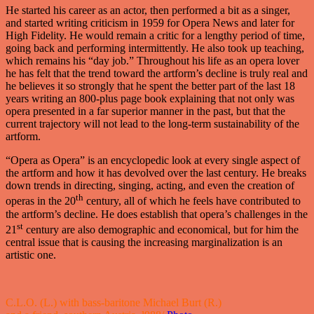
He started his career as an actor, then performed a bit as a singer,
and started writing criticism in 1959 for Opera News and later for
High Fidelity. He would remain a critic for a lengthy period of time,
going back and performing intermittently. He also took up teaching,
which remains his “day job.” Throughout his life as an opera lover
he has felt that the trend toward the artform’s decline is truly real and
he believes it so strongly that he spent the better part of the last 18
years writing an 800-plus page book explaining that not only was
opera presented in a far superior manner in the past, but that the
current trajectory will not lead to the long-term sustainability of the
artform.
“Opera as Opera” is an encyclopedic look at every single aspect of
the artform and how it has devolved over the last century. He breaks
down trends in directing, singing, acting, and even the creation of
th
operas in the 20
century, all of which he feels have contributed to
the artform’s decline. He does establish that opera’s challenges in the
st
21
century are also demographic and economical, but for him the
central issue that is causing the increasing marginalization is an
artistic one.
C.L.O. (L.) with bass-baritone Michael Burt (R.)