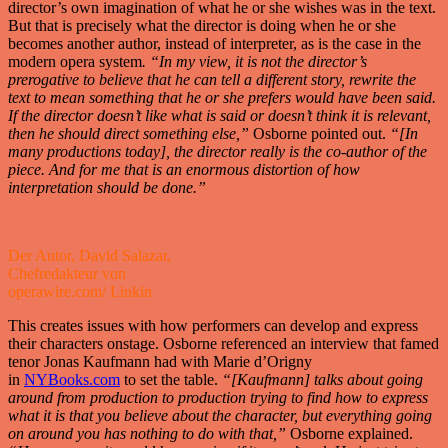
director’s own imagination of what he or she wishes was in the text.
But that is precisely what the director is doing when he or she
becomes another author, instead of interpreter, as is the case in the
modern opera system
. “In my view, it is not the director’s
prerogative to believe that he can tell a different story, rewrite the
text to mean something that he or she prefers would have been said.
If the director doesn’t like what is said or doesn’t think it is relevant,
then he should direct something else,”
Osborne pointed out.
“[In
many productions today], the director really is the co-author of the
piece. And for me that is an enormous distortion of how
interpretation should be done.”
Der Autor, David Salazar,
Chefredakteur von
operawire.com/ Linkin
This creates issues with how performers can develop and express
their characters onstage. Osborne referenced an interview that famed
tenor Jonas Kaufmann had with Marie d’Origny
in
NYBooks.com
to set the table.
“[Kaufmann] talks about going
around from production to production trying to find how to express
what it is that you believe about the character, but everything going
on around you has nothing to do with that,”
Osborne explained.