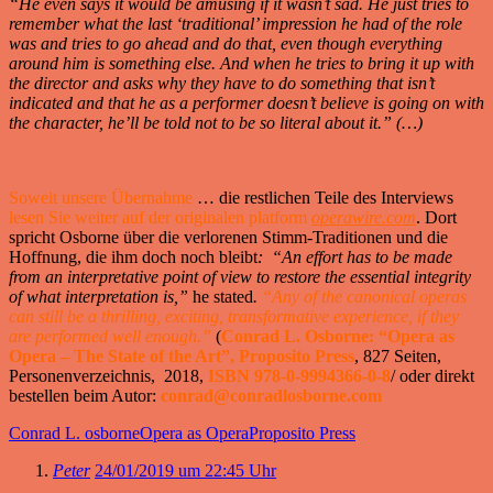
“He even says it would be amusing if it wasn’t sad. He just tries to
remember what the last ‘traditional’ impression he had of the role
was and tries to go ahead and do that, even though everything
around him is something else. And when he tries to bring it up with
the director and asks why they have to do something that isn’t
indicated and that he as a performer doesn’t believe is going on with
the character, he’ll be told not to be so literal about it.” (…)
Soweit unsere Übernahme
… die restlichen Teile des Interviews
lesen Sie weiter auf der originalen platform
operawire.com
. Dort
spricht Osborne über die verlorenen Stimm-Traditionen und die
Hoffnung, die ihm doch noch bleibt
: “An effort has to be made
from an interpretative point of view to restore the essential integrity
of what interpretation is,”
he stated
.
“Any of the canonical operas
can still be a thrilling, exciting, transformative experience, if they
are performed well enough.”
(
Conrad L. Osborne: “Opera as
Opera – The State of the Art”, Proposito Press
, 827 Seiten,
Personenverzeichnis, 2018,
ISBN 978-0-9994366-0-8
/ oder direkt
bestellen beim Autor:
conrad@conradlosborne.com
Conrad L. osborne
Opera as Opera
Proposito Press
Peter
24/01/2019 um 22:45 Uhr