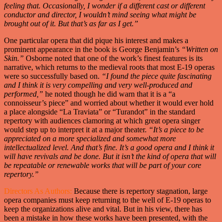
feeling that. Occasionally, I wonder if a different cast or different
conductor and director, I wouldn’t mind seeing what might be
brought out of it. But that’s as far as I get.”
One particular opera that did pique his interest and makes a
prominent appearance in the book is George Benjamin’s
“Written on
Skin.”
Osborne noted that one of the work’s finest features is its
narrative, which returns to the medieval roots that most E-19 operas
were so successfully based on.
“I found the piece quite fascinating
and I think it is very compelling and very well-produced and
performed,”
he noted though he did warn that it is a “a
connoisseur’s piece” and worried about whether it would ever hold
a place alongside “La Traviata” or “Turandot” in the standard
repertory with audiences clamoring at which great opera singer
would step up to interpret it at a major theater.
“It’s a piece to be
appreciated on a more specialized and somewhat more
intellectualized level. And that’s fine. It’s a good opera and I think it
will have revivals and be done. But it isn’t the kind of opera that will
be repeatable or renewable works that will be part of your core
repertory.”
Directors As Authors:
Because there is repertory stagnation, large
opera companies must keep returning to the well of E-19 operas to
keep the organizations alive and vital. But in his view, there has
been a mistake in how these works have been presented, with the