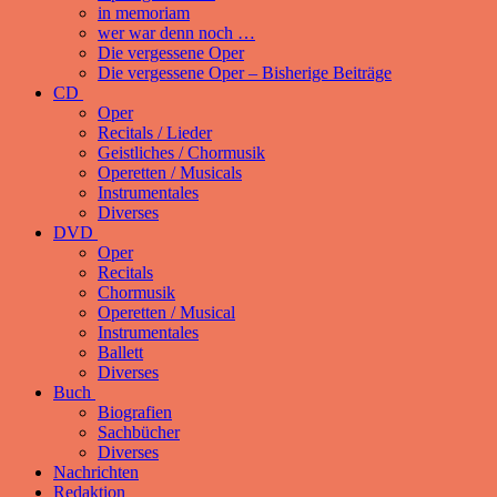
in memoriam
wer war denn noch …
Die vergessene Oper
Die vergessene Oper – Bisherige Beiträge
CD
Oper
Recitals / Lieder
Geistliches / Chormusik
Operetten / Musicals
Instrumentales
Diverses
DVD
Oper
Recitals
Chormusik
Operetten / Musical
Instrumentales
Ballett
Diverses
Buch
Biografien
Sachbücher
Diverses
Nachrichten
Redaktion