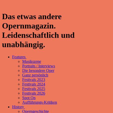
Das etwas andere
Opernmagazin.
Leidenschaftlich und
unabhängig.
Features
Musikszene
Portraits / Interviews
Die besondere Oper
Ganz persönlich
Festivals 2023
Festivals 2024
Festivals 2025
Festivals 2026
Spot On
Aufführungs-Kritiken
History
Operngeschichte