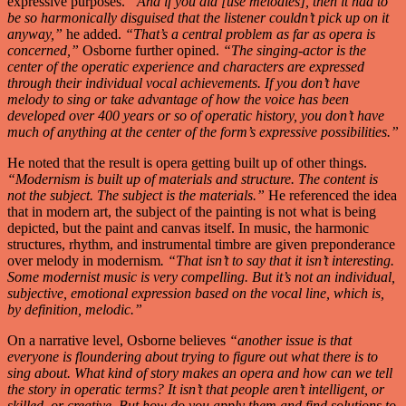
expressive purposes.
“And if you did [use melodies], then it had to
be so harmonically disguised that the listener couldn’t pick up on it
anyway,”
he added.
“That’s a central problem as far as opera is
concerned,”
Osborne further opined.
“The singing-actor is the
center of the operatic experience and characters are expressed
through their individual vocal achievements. If you don’t have
melody to sing or take advantage of how the voice has been
developed over 400 years or so of operatic history, you don’t have
much of anything at the center of the form’s expressive possibilities.”
He noted that the result is opera getting built up of other things.
“Modernism is built up of materials and structure. The content is
not the subject. The subject is the materials.”
He referenced the idea
that in modern art, the subject of the painting is not what is being
depicted, but the paint and canvas itself. In music, the harmonic
structures, rhythm, and instrumental timbre are given preponderance
over melody in modernism
. “That isn’t to say that it isn’t interesting.
Some modernist music is very compelling. But it’s not an individual,
subjective, emotional expression based on the vocal line, which is,
by definition, melodic.”
On a narrative level, Osborne believes
“another issue is that
everyone is floundering about trying to figure out what there is to
sing about. What kind of story makes an opera and how can we tell
the story in operatic terms? It isn’t that people aren’t intelligent, or
skilled, or creative. But how do you apply them and find solutions to