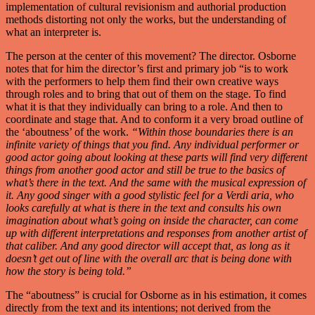
implementation of cultural revisionism and authorial production
methods distorting not only the works, but the understanding of
what an interpreter is.
The person at the center of this movement? The director. Osborne
notes that for him the director’s first and primary job “is to work
with the performers to help them find their own creative ways
through roles and to bring that out of them on the stage. To find
what it is that they individually can bring to a role. And then to
coordinate and stage that. And to conform it a very broad outline of
the ‘aboutness’ of the work.
“Within those boundaries there is an
infinite variety of things that you find. Any individual performer or
good actor going about looking at these parts will find very different
things from another good actor and still be true to the basics of
what’s there in the text. And the same with the musical expression of
it. Any good singer with a good stylistic feel for a Verdi aria, who
looks carefully at what is there in the text and consults his own
imagination about what’s going on inside the character, can come
up with different interpretations and responses from another artist of
that caliber. And any good director will accept that, as long as it
doesn’t get out of line with the overall arc that is being done with
how the story is being told.”
The “aboutness” is crucial for Osborne as in his estimation, it comes
directly from the text and its intentions; not derived from the