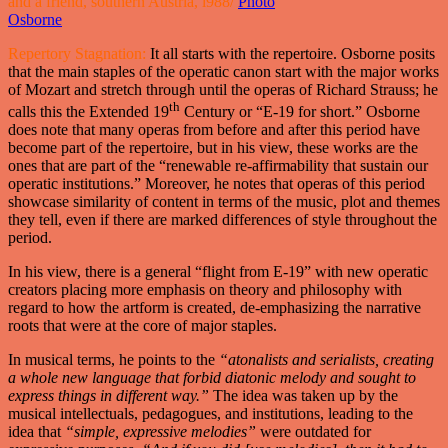
and a friend, southern Austria, l988/
Photo
Osborne
Repertory Stagnation:
It all starts with the repertoire. Osborne posits
that the main staples of the operatic canon start with the major works
of Mozart and stretch through until the operas of Richard Strauss; he
th
calls this the Extended 19
Century or “E-19 for short.” Osborne
does note that many operas from before and after this period have
become part of the repertoire, but in his view, these works are the
ones that are part of the “renewable re-affirmability that sustain our
operatic institutions.” Moreover, he notes that operas of this period
showcase similarity of content in terms of the music, plot and themes
they tell, even if there are marked differences of style throughout the
period.
In his view, there is a general “flight from E-19” with new operatic
creators placing more emphasis on theory and philosophy with
regard to how the artform is created, de-emphasizing the narrative
roots that were at the core of major staples.
In musical terms, he points to the
“atonalists and serialists, creating
a whole new language that forbid diatonic melody and sought to
express things in different way.”
The idea was taken up by the
musical intellectuals, pedagogues, and institutions, leading to the
idea that
“simple, expressive melodies”
were outdated for