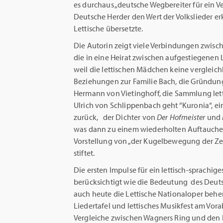
es durchaus „deutsche Wegbereiter für ein Ve
Deutsche Herder den Wert der Volkslieder erk
Lettische übersetzte.
Die Autorin zeigt viele Verbindungen zwisch
die in eine Heirat zwischen aufgestiegene
weil die lettischen Mädchen keine vergleic
Beziehungen zur Familie Bach, die Gründung
Hermann von Vietinghoff, die Sammlung lett
Ulrich von Schlippenbach geht “Kuronia“, e
zurück, der Dichter von
Der Hofmeister
und
was dann zu einem wiederholten Auftauc
Vorstellung von „der Kugelbewegung der Zeit
stiftet.
Die ersten Impulse für ein lettisch-sprachi
berücksichtigt wie die Bedeutung des Deuts
auch heute die Lettische Nationaloper beherb
Liedertafel und lettisches Musikfest am Vora
Vergleiche zwischen Wagners Ring und den Da