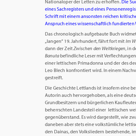
Nationaloper der Letten zu erhoffen.
Die Su
eines Sachregisters und eines Personenregiste
Schrift mit einem ansonsten reichen kritis
Anspruch eines wissenschaftlich fundierten 
Das chronologisch aufgebaute Buch widmet 
„langen“ 19. Jahrhundert, fährt fort mit
Im W
dann der Zeit
Zwischen den Weltkriegen
, in 
Banuta
befindliche Leser mit Verflechtungen
einer lettischen Primadonna und der des de
Leo Blech konfrontiert wird. In einem Nach
gestreift.
Die Geschichte Lettlands ist insofern eine b
Autorin auch hervorgehoben, als eine deuts
Grundbesitzern und bürgerlichen Kaufleut
beherrschten Landesteil einer lettischen 
gegenüberstand. Es wird dargestellt, wie zw
daneben aber stets eine volkstümliche letti
den Dainas, den Volksliedern bestehende, im 