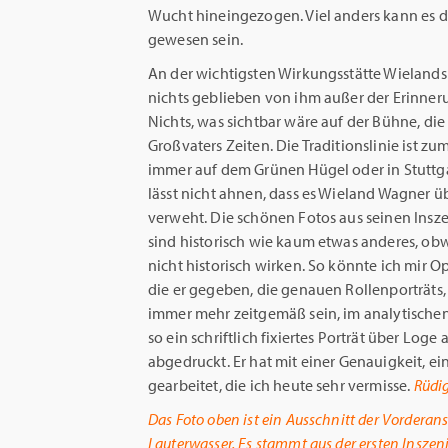
Wucht hineingezogen. Viel anders kann es d
gewesen sein.
An der wichtigsten Wirkungsstätte Wielands –
nichts geblieben von ihm außer der Erinneru
Nichts, was sichtbar wäre auf der Bühne, die
Großvaters Zeiten. Die Traditionslinie ist z
immer auf dem Grünen Hügel oder in Stuttg
lässt nicht ahnen, dass es Wieland Wagner 
verweht. Die schönen Fotos aus seinen Insze
sind historisch wie kaum etwas anderes, ob
nicht historisch wirken. So könnte ich mir O
die er gegeben, die genauen Rollenporträts,
immer mehr zeitgemäß sein, im analytischen 
so ein schriftlich fixiertes Porträt über Lo
abgedruckt. Er hat mit einer Genauigkeit, e
gearbeitet, die ich heute sehr vermisse.
Rüdig
Das Foto oben ist ein Ausschnitt der Vorderansi
Lauterwasser. Es stammt aus der ersten Insze