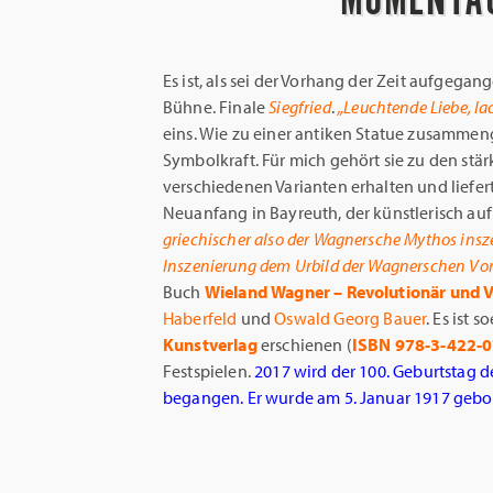
Es ist, als sei der Vorhang der Zeit aufgega
Bühne. Finale
Siegfried
.
„Leuchtende Liebe, la
eins. Wie zu einer antiken Statue zusamme
Symbolkraft. Für mich gehört sie zu den stärk
verschiedenen Varianten erhalten und liefert 
Neuanfang in Bayreuth, der künstlerisch au
griechischer also der Wagnersche Mythos insze
Inszenierung dem Urbild der Wagnerschen Vor
Buch
Wieland Wagner – Revolutionär und V
Haberfeld
und
Oswald Georg Bauer
. Es ist 
Kunstverlag
erschienen (
ISBN 978-3-422-
Festspielen.
2017 wird der 100. Geburtstag 
begangen. Er wurde am 5. Januar 1917 gebo