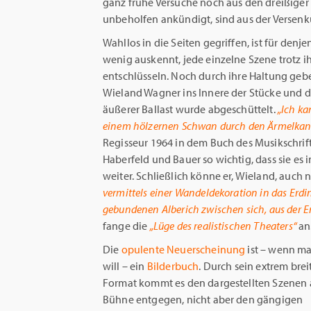
ganz frühe Versuche noch aus den dreißiger
unbeholfen ankündigt, sind aus der Versen
Wahllos in die Seiten gegriffen, ist für denj
wenig auskennt, jede einzelne Szene trotz i
entschlüsseln. Noch durch ihre Haltung gebe
Wieland Wagner ins Innere der Stücke und
äußerer Ballast wurde abgeschüttelt.
„Ich ka
einem hölzernen Schwan durch den Ärmelkanal
Regisseur 1964 in dem Buch des Musikschriftst
Haberfeld und Bauer so wichtig, dass sie es i
weiter. Schließlich könne er, Wieland, auch 
vermittels einer Wandeldekoration in das Erd
gebundenen Alberich zwischen sich, aus der 
fange die
„Lüge des realistischen Theaters“
an
Die
opulente Neuerscheinung
ist – wenn m
will – ein
Bilderbuch
. Durch sein extrem brei
Format kommt es den dargestellten Szenen 
Bühne entgegen, nicht aber den gängigen