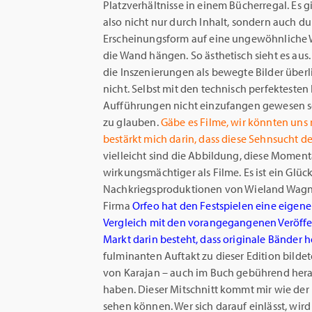
Platzverhältnisse in einem Bücherregal. Es gi
also nicht nur durch Inhalt, sondern auch d
Erscheinungsform auf eine ungewöhnliche Wei
die Wand hängen. So ästhetisch sieht es aus
die Inszenierungen als bewegte Bilder überl
nicht. Selbst mit den technisch perfektesten
Aufführungen nicht einzufangen gewesen sein
zu glauben.
Gäbe es Filme, wir könnten uns
bestärkt mich darin, dass diese Sehnsucht de
vielleicht sind die Abbildung, diese Mome
wirkungsmächtiger als Filme. Es ist ein Glück
Nachkriegsproduktionen von Wieland Wagner
Firma
Orfeo hat den Festspielen eine eigen
Vergleich mit den vorangegangenen Veröff
Markt darin besteht, dass originale Bände
fulminanten Auftakt zu dieser Edition bilde
von Karajan – auch im Buch gebührend hera
haben. Dieser Mitschnitt kommt mir wie der
sehen können. Wer sich darauf einlässt, wir