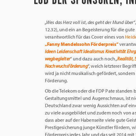
„Wes das Herz voll ist, des geht der Mund über“
12.32), und ein an Begeisterung für die gute
verantwortlich für das Cover eines von
Heid
„Fanny Mendelssohn Förderpreis“
verantwo
Ideen Leidenschaft Idealismus Kreativität Ehrg
wegbegleiter
“ und dazu auch noch „
Realität,
Nachwuchsförderung
“, welch letzterer Begr
wird ja nicht musikalisch gefördert, sonder
Förderung.
Ob die Telekom oder die FDP Pate standen b
Gestaltungsmittel und Augenschmaus, ist nich
Deutschland zwar wenig Aussichten auf eine 
zu viele ausgebildet und zudem noch von a
dass aber auf der Habenseite viele gute Geis
Prestigesicherung junge Künstler fördern, 
Förderpreis jedes Jahr und das seit 2014 mit