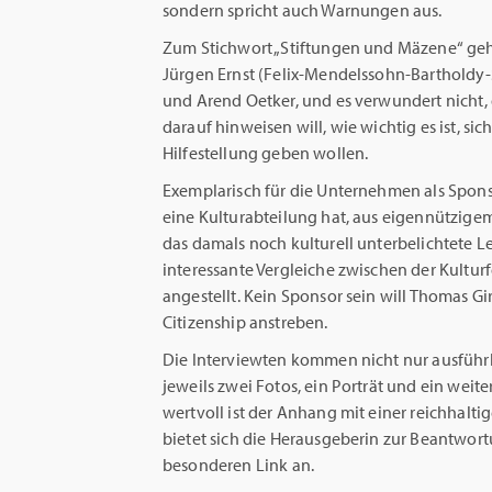
sondern spricht auch Warnungen aus.
Zum Stichwort „Stiftungen und Mäzene“ ge
Jürgen Ernst (Felix-Mendelssohn-Bartholdy
und Arend Oetker, und es verwundert nicht,
darauf hinweisen will, wie wichtig es ist, sic
Hilfestellung geben wollen.
Exemplarisch für die Unternehmen als Sponso
eine Kulturabteilung hat, aus eigennützige
das damals noch kulturell unterbelichtete 
interessante Vergleiche zwischen der Kultu
angestellt. Kein Sponsor sein will Thomas G
Citizenship anstreben.
Die Interviewten kommen nicht nur ausführl
jeweils zwei Fotos, ein Porträt und ein weit
wertvoll ist der Anhang mit einer reichhal
bietet sich die Herausgeberin zur Beantwor
besonderen Link an.