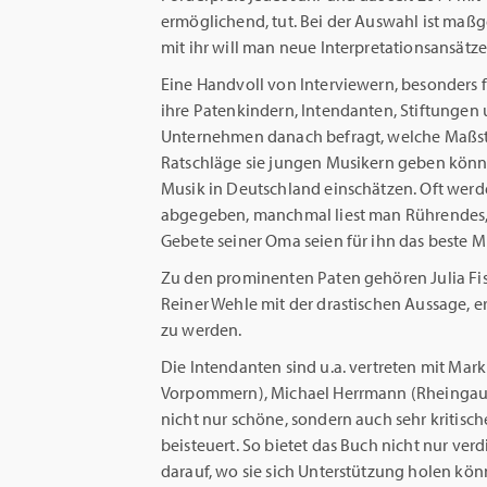
ermöglichend, tut. Bei der Auswahl ist maßg
mit ihr will man neue Interpretationsansätze
Eine Handvoll von Interviewern, besonders 
ihre Patenkindern, Intendanten, Stiftungen
Unternehmen danach befragt, welche Maßstä
Ratschläge sie jungen Musikern geben können
Musik in Deutschland einschätzen. Oft wer
abgegeben, manchmal liest man Rührendes, s
Gebete seiner Oma seien für ihn das beste M
Zu den prominenten Paten gehören Julia Fis
Reiner Wehle mit der drastischen Aussage, e
zu werden.
Die Intendanten sind u.a. vertreten mit Mar
Vorpommern), Michael Herrmann (Rheingau Fe
nicht nur schöne, sondern auch sehr kritisc
beisteuert. So bietet das Buch nicht nur ver
darauf, wo sie sich Unterstützung holen kö