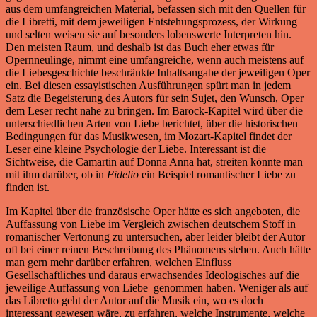
aus dem umfangreichen Material, befassen sich mit den Quellen für
die Libretti, mit dem jeweiligen Entstehungsprozess, der Wirkung
und selten weisen sie auf besonders lobenswerte Interpreten hin.
Den meisten Raum, und deshalb ist das Buch eher etwas für
Opernneulinge, nimmt eine umfangreiche, wenn auch meistens auf
die Liebesgeschichte beschränkte Inhaltsangabe der jeweiligen Oper
ein. Bei diesen essayistischen Ausführungen spürt man in jedem
Satz die Begeisterung des Autors für sein Sujet, den Wunsch, Oper
dem Leser recht nahe zu bringen. Im Barock-Kapitel wird über die
unterschiedlichen Arten von Liebe berichtet, über die historischen
Bedingungen für das Musikwesen, im Mozart-Kapitel findet der
Leser eine kleine Psychologie der Liebe. Interessant ist die
Sichtweise, die Camartin auf Donna Anna hat, streiten könnte man
mit ihm darüber, ob in
Fidelio
ein Beispiel romantischer Liebe zu
finden ist.
Im Kapitel über die französische Oper hätte es sich angeboten, die
Auffassung von Liebe im Vergleich zwischen deutschem Stoff in
romanischer Vertonung zu untersuchen, aber leider bleibt der Autor
oft bei einer reinen Beschreibung des Phänomens stehen. Auch hätte
man gern mehr darüber erfahren, welchen Einfluss
Gesellschaftliches und daraus erwachsendes Ideologisches auf die
jeweilige Auffassung von Liebe genommen haben. Weniger als auf
das Libretto geht der Autor auf die Musik ein, wo es doch
interessant gewesen wäre, zu erfahren, welche Instrumente, welche