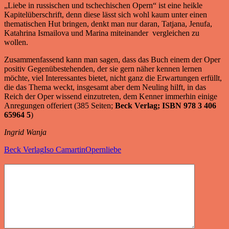
„Liebe in russischen und tschechischen Opern“ ist eine heikle
Kapitelüberschrift, denn diese lässt sich wohl kaum unter einen
thematischen Hut bringen, denkt man nur daran, Tatjana, Jenufa,
Katahrina Ismailova und Marina miteinander vergleichen zu
wollen.
Zusammenfassend kann man sagen, dass das Buch einem der Oper
positiv Gegenübestehenden, der sie gern näher kennen lernen
möchte, viel Interessantes bietet, nicht ganz die Erwartungen erfüllt,
die das Thema weckt, insgesamt aber dem Neuling hilft, in das
Reich der Oper wissend einzutreten, dem Kenner immerhin einige
Anregungen offeriert (385 Seiten;
Beck Verlag; ISBN 978 3 406
65964 5
)
Ingrid Wanja
Beck Verlag
Iso Camartin
Opernliebe