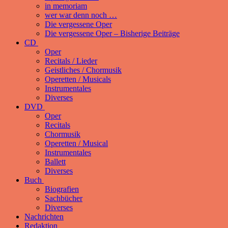
in memoriam
wer war denn noch …
Die vergessene Oper
Die vergessene Oper – Bisherige Beiträge
CD
Oper
Recitals / Lieder
Geistliches / Chormusik
Operetten / Musicals
Instrumentales
Diverses
DVD
Oper
Recitals
Chormusik
Operetten / Musical
Instrumentales
Ballett
Diverses
Buch
Biografien
Sachbücher
Diverses
Nachrichten
Redaktion