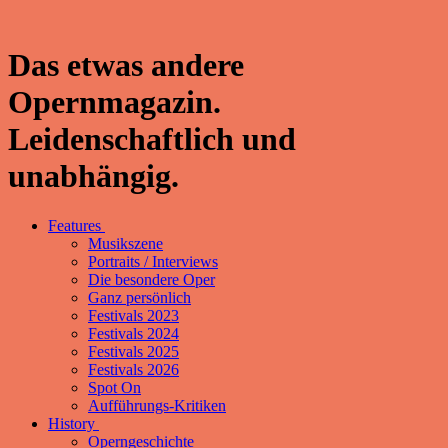
Das etwas andere
Opernmagazin.
Leidenschaftlich und
unabhängig.
Features
Musikszene
Portraits / Interviews
Die besondere Oper
Ganz persönlich
Festivals 2023
Festivals 2024
Festivals 2025
Festivals 2026
Spot On
Aufführungs-Kritiken
History
Operngeschichte