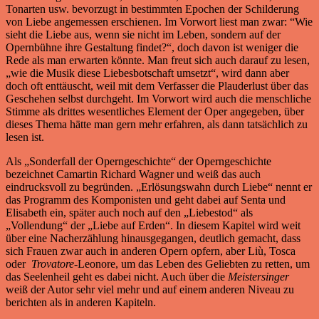
Tonarten usw. bevorzugt in bestimmten Epochen der Schilderung
von Liebe angemessen erschienen. Im Vorwort liest man zwar: “Wie
sieht die Liebe aus, wenn sie nicht im Leben, sondern auf der
Opernbühne ihre Gestaltung findet?“, doch davon ist weniger die
Rede als man erwarten könnte. Man freut sich auch darauf zu lesen,
„wie die Musik diese Liebesbotschaft umsetzt“, wird dann aber
doch oft enttäuscht, weil mit dem Verfasser die Plauderlust über das
Geschehen selbst durchgeht. Im Vorwort wird auch die menschliche
Stimme als drittes wesentliches Element der Oper angegeben, über
dieses Thema hätte man gern mehr erfahren, als dann tatsächlich zu
lesen ist.
Als „Sonderfall der Operngeschichte“ der Operngeschichte
bezeichnet Camartin Richard Wagner und weiß das auch
eindrucksvoll zu begründen. „Erlösungswahn durch Liebe“ nennt er
das Programm des Komponisten und geht dabei auf Senta und
Elisabeth ein, später auch noch auf den „Liebestod“ als
„Vollendung“ der „Liebe auf Erden“. In diesem Kapitel wird weit
über eine Nacherzählung hinausgegangen, deutlich gemacht, dass
sich Frauen zwar auch in anderen Opern opfern, aber Liù, Tosca
oder
Trovatore
-Leonore, um das Leben des Geliebten zu retten, um
das Seelenheil geht es dabei nicht. Auch über die
Meistersinger
weiß der Autor sehr viel mehr und auf einem anderen Niveau zu
berichten als in anderen Kapiteln.