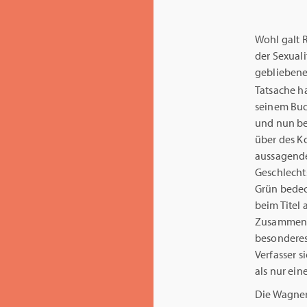
Wohl galt 
der Sexuali
gebliebene
Tatsache h
seinem Bu
und nun be
über des Ko
aussagend
Geschlecht
Grün bedec
beim Titel 
Zusammenh
besonderes
Verfasser s
als nur ei
Die Wagner