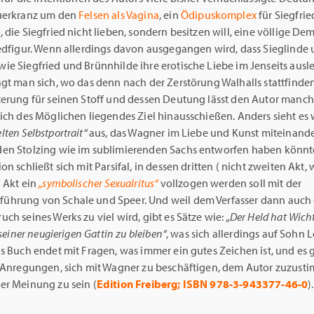
uerkranz um den
Felsen als Vagina
, ein
Ödipuskomplex
für Siegfrie
 die Siegfried nicht lieben, sondern besitzen will, eine völlige D
iedfigur. Wenn allerdings davon ausgegangen wird, dass Sieglinde
ie Siegfried und Brünnhilde ihre erotische Liebe im Jenseits ausl
agt man sich, wo das denn nach der Zerstörung Walhalls stattfinde
terung für seinen Stoff und dessen Deutung lässt den Autor manc
ich des Möglichen liegendes Ziel hinausschießen. Anders sieht es
lten Selbstportrait“
aus, das Wagner im Liebe und Kunst miteinand
en Stolzing wie im sublimierenden Sachs entworfen haben könnte
on schließt sich mit Parsifal, in dessen dritten ( nicht zweiten Akt, 
 Akt ein
„symbolischer Sexualritus“
vollzogen werden soll mit der
hrung von Schale und Speer. Und weil dem Verfasser dann auch 
ch seines Werks zu viel wird, gibt es Sätze wie:
„Der Held hat Wicht
 seiner neugierigen Gattin zu bleiben“
, was sich allerdings auf Sohn
s Buch endet mit Fragen, was immer ein gutes Zeichen ist, und es 
e Anregungen, sich mit Wagner zu beschäftigen, dem Autor zuzust
er Meinung zu sein (
Edition Freiberg; ISBN 978-3-943377-46-0
).