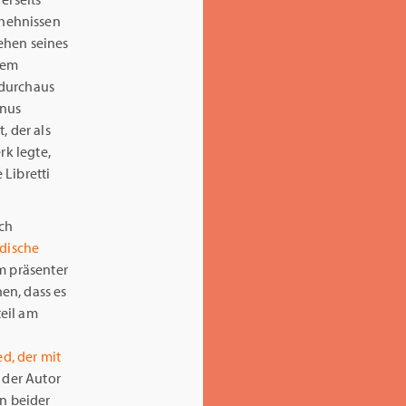
chehnissen
ehen seines
hem
 durchaus
enus
, der als
rk legte,
 Libretti
ich
rdische
m präsenter
en, dass es
eil am
ed, der mit
 der Autor
en beider