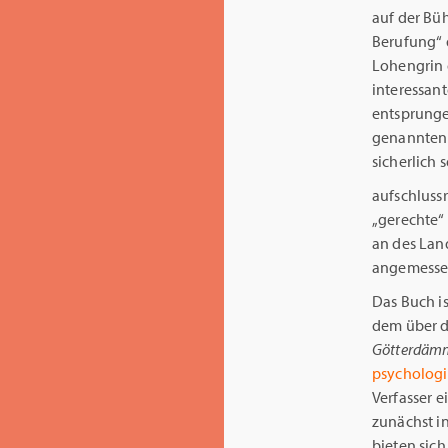
auf der Bü
Berufung“ d
Lohengrin 
interessan
entsprunge
genannten 
sicherlich 
aufschlussr
„gerechte“
an des Land
angemessen
Das Buch is
dem über 
Götterdäm
psychologi
Verfasser 
zunächst in
bieten sich