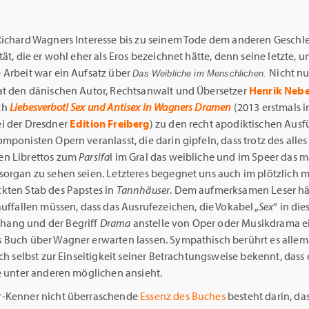
Richard Wagners Interesse bis zu seinem Tode dem anderen Geschl
tät, die er wohl eher als Eros bezeichnet hätte, denn seine letzte, 
 Arbeit war ein Aufsatz über
Nicht nu
Das Weibliche im Menschlichen.
at den dänischen Autor, Rechtsanwalt und Übersetzer
Henrik Neb
ch
Liebesverbot! Sex und Antisex in Wagners Dramen
(2013 erstmals i
i der Dresdner
Edition Freiberg
) zu den recht apodiktischen Aus
mponisten Opern veranlasst, die darin gipfeln, dass trotz des alle
en Librettos zum
Parsifa
l im Gral das weibliche und im Speer das 
sorgan zu sehen seien. Letzteres begegnet uns auch im plötzlich m
kten Stab des Papstes in
Tannhäuser
. Dem aufmerksamen Leser hät
auffallen müssen, dass das Ausrufezeichen, die Vokabel „
Sex
“ in di
ang und der Begriff
Drama
anstelle von Oper oder Musikdrama e
 Buch über Wagner erwarten lassen. Sympathisch berührt es allema
ich selbst zur Einseitigkeit seiner Betrachtungsweise bekennt, dass 
ne unter anderen möglichen ansieht.
-Kenner nicht überraschende
Essenz des Buches
besteht darin, da