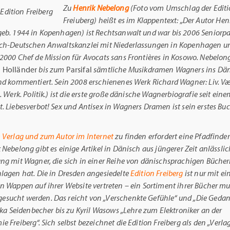
Zu
Henrik Nebelong
(Foto vom Umschlag der Edit
Freiuberg) heißt es im Klappentext: „Der Autor Hen
eb. 1944 in Kopenhagen) ist Rechtsanwalt und war bis 2006 Seniorpa
ch-Deutschen Anwaltskanzlei mit Niederlassungen in Kopenhagen und
2000 Chef de Mission für Avocats sans Frontières in Kosowo. Nebelo
 Holländer
bis zum
Parsifal
sämtliche Musikdramen Wagners ins Dä
nd kommentiert. Sein 2008 erschienenes Werk Richard Wagner: Liv. Værk
. Werk. Politik.) ist die erste große dänische Wagnerbiografie seit ein
. Liebesverbot! Sex und Antisex in Wagners Dramen ist sein erstes Bu
 Verlag und zum Autor im Internet
zu finden erfordert eine Pfadfinde
 Nebelong gibt es einige Artikel in Dänisch aus jüngerer Zeit anlässlic
ng mit Wagner, die sich in einer Reihe von dänischsprachigen Büche
lagen hat. Die in Dresden angesiedelte
Edition Freiberg
ist nur mit e
n Wappen auf ihrer Website vertreten – ein Sortiment ihrer Bücher mu
sucht werden. Das reicht von „Verschenkte Gefühle“ und „Die Gedan
rika Seidenbecher bis zu Kyril Wasows „Lehre zum Elektroniker an der
 Freiberg“. Sich selbst bezeichnet die Edition Freiberg als
den „Verlag