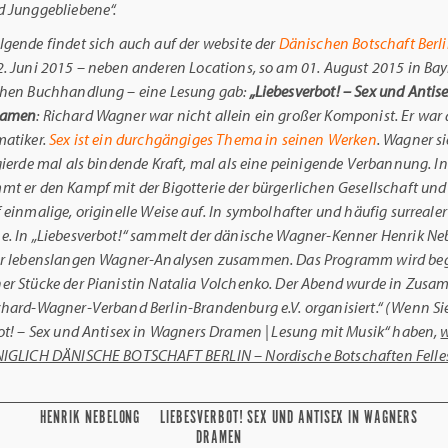
 Junggebliebene“.
gende findet sich auch auf der website der
Dänischen Botschaft Berl
. Juni 2015 – neben anderen Locations, so am 01. August 2015 in Bay
chen Buchhandlung – eine Lesung gab:
„Liebesverbot! – Sex und Antise
ramen
: Richard Wagner war nicht allein ein großer Komponist. Er war
matiker.
Sex ist ein durchgängiges Thema in seinen Werken
. Wagner si
gierde mal als bindende Kraft, mal als eine peinigende Verbannung. In
t er den Kampf mit der Bigotterie der bürgerlichen Gesellschaft und
 einmalige, originelle Weise auf. In symbolhafter und häufig surrealer
. In „Liebesverbot!“ sammelt der dänische Wagner-Kenner Henrik Ne
er lebenslangen Wagner-Analysen zusammen. Das Programm wird beg
r Stücke der Pianistin Natalia Volchenko. Der Abend wurde in Zusa
hard-Wagner-Verband Berlin-Brandenburg e.V. organisiert.“ (Wenn Si
ot! – Sex und Antisex in Wagners Dramen | Lesung mit Musik“ haben,
w
NIGLICH DÄNISCHE BOTSCHAFT BERLIN – Nordische Botschaften Felle
HENRIK NEBELONG
LIEBESVERBOT! SEX UND ANTISEX IN WAGNERS
DRAMEN