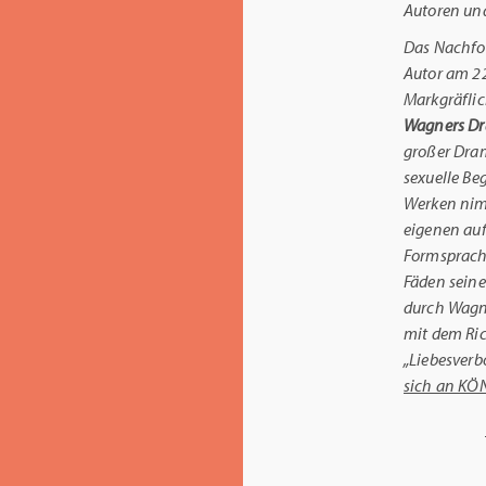
Autoren und
Das Nachfol
Autor am 22
Markgräfli
Wagners D
großer Dra
sexuelle Be
Werken nimm
eigenen auf
Formsprache
Fäden sein
durch Wagne
mit dem Ric
„Liebesverb
sich an KÖ