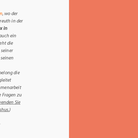
in
, wo der
reuth in der
x in
 auch ein
eht die
 seiner
 seinen
belong die
leitet
mmenarbeit
e Fragen zu
enden Sie
shus.
)