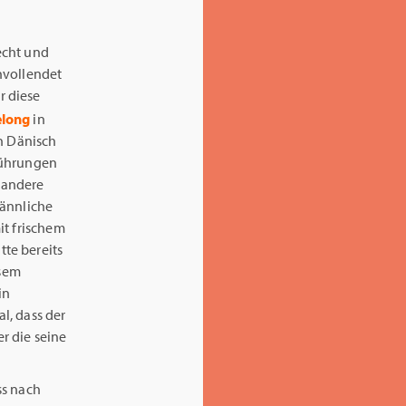
echt und
unvollendet
r diese
elong
in
n Dänisch
führungen
s andere
männliche
it frischem
te bereits
esem
in
l, dass der
er die seine
ss nach