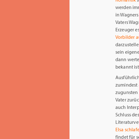
werden imm
in Wagners
Vaters Wag
Erzeuger e
Vorbilder 
darzustelle
sein eigene
dann wertet
bekannt ist
Ausführlic
zumindest 
zugunsten e
Vater zurü
auch Inter
Schluss des
Literaturve
Elsa schlaf
findet für 