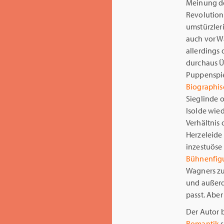
Meinung d
Revolutionä
umstürzleri
auch vor W
allerdings 
durchaus Ü
Puppenspi
Biographis
Sieglinde o
Isolde wied
Verhältnis 
Herzeleide 
inzestuöse
Bühnenfig
Wagners zu 
und außerd
passt. Aber 
Der Autor 
Romantik
s