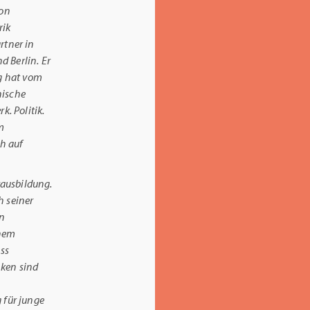
ion
rik
rtner in
 Berlin. Er
ng hat vom
nische
. Politik.
em
ch auf
rausbildung.
h seiner
rn
inem
ss
ken sind
 für junge