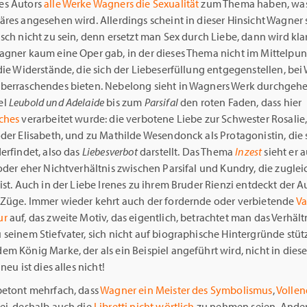
es Autors
alle Werke Wagners die Sexualität
zum Thema haben, was
res angesehen wird. Allerdings scheint in dieser Hinsicht Wagner 
sch nicht zu sein, denn ersetzt man Sex durch Liebe, dann wird klar
agner kaum eine Oper gab, in der dieses Thema nicht im Mittelpun
die Widerstände, die sich der Liebeserfüllung entgegenstellen, be
berraschendes bieten. Nebelong sieht in Wagners Werk durchge
el
Leubold und Adelaide
bis zum
Parsifal
den roten Faden, dass hier
ches
verarbeitet wurde: die verbotene Liebe zur Schwester Rosalie, 
der Elisabeth, und zu Mathilde Wesendonck als Protagonistin, die s
erfindet, also das
Liebesverbot
darstellt. Das Thema
Inzest
sieht er 
oder eher Nichtverhältnis zwischen Parsifal und Kundry, die zuglei
ist. Auch in der Liebe Irenes zu ihrem Bruder Rienzi entdeckt der A
 Züge. Immer wieder kehrt auch der fordernde oder verbietende
Va
ur
auf, das zweite Motiv, das eigentlich, betrachtet man das Verhält
seinem Stiefvater, sich nicht auf biographische Hintergründe stüt
em König Marke, der als ein Beispiel angeführt wird, nicht in die
neu ist dies alles nicht!
betont mehrfach, dass
Wagner ein Meister des Symbolismus
,
Vollen
ei, deshalb auch die
Libretti nicht wörtlich
zu nehmen seien. Ander