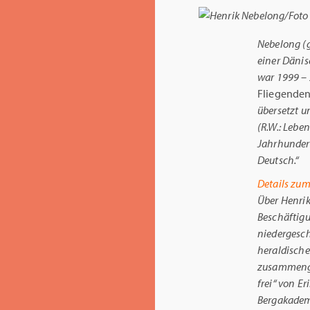
Nebelong (g
einer Dänis
war 1999 – 
Fliegenden
übersetzt u
(R.W.: Leben
Jahrhundert
Deutsch.“
Details zum
Über Henrik
Beschäftigu
niedergesch
heraldische
zusammenge
frei“ von E
Bergakademie