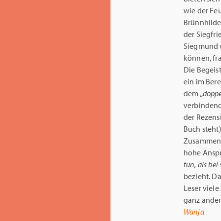
wie der Fe
Brünnhilde,
der Siegfr
Siegmund w
können, fr
Die Begeis
ein im Bere
dem
„doppe
verbindend
der Rezensi
Buch steht)
Zusammenfü
hohe Anspru
tun, als bei
bezieht. Da
Leser viel
ganz ander
Wanja