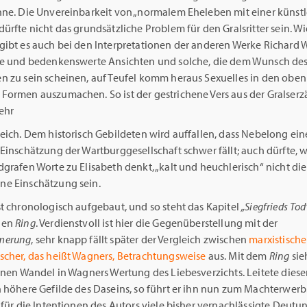
hne. Die Unvereinbarkeit von „normalem Eheleben mit einer künstl
ürfte nicht das grundsätzliche Problem für den Gralsritter sein. Wi
gibt es auch bei den Interpretationen der anderen Werke Richard
te und bedenkenswerte Ansichten und solche, die dem Wunsch des
n zu sein scheinen, auf Teufel komm heraus Sexuelles in den oben
Formen auszumachen. So ist der gestrichene Vers aus der Gralser
sehr
eich. Dem historisch Gebildeten wird auffallen, dass Nebelong ein
 Einschätzung der Wartburggesellschaft schwer fällt; auch dürfte,
grafen Worte zu Elisabeth denkt, „kalt und heuchlerisch“ nicht die
e Einschätzung sein.
t chronologisch aufgebaut, und so steht das Kapitel
„Siegfrieds Tod
den
Ring
. Verdienstvoll ist hier die Gegenüberstellung mit der
merung
, sehr knapp fällt später der Vergleich zwischen
marxistische
scher, das heißt Wagners, Betrachtungsweise
aus. Mit dem
Ring
sie
einen Wandel in Wagners Wertung des Liebesverzichts. Leitete dies
 höhere Gefilde des Daseins, so führt er ihn nun zum Machterwerb.
 für die Intentionen des Autors viele bisher vernachlässigte Deut