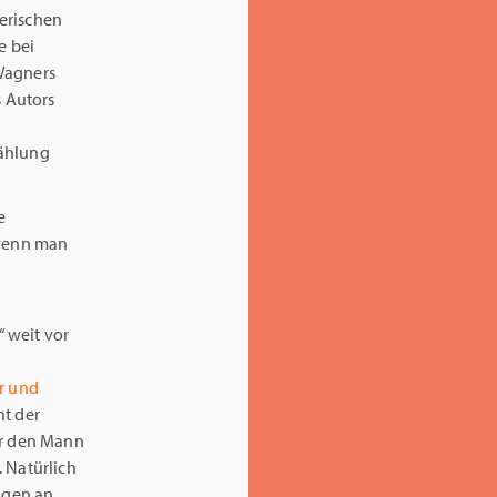
erischen
e bei
 Wagners
 Autors
zählung
e
 wenn man
“
weit vor
r und
ht der
er den Mann
 Natürlich
ungen an