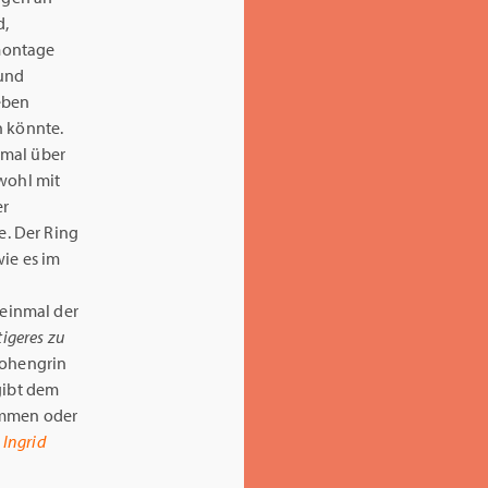
d,
emontage
 und
eben
n könnte.
hmal über
 wohl mit
er
. Der Ring
wie es im
einmal der
igeres zu
 Lohengrin
gibt dem
immen oder
Ingrid