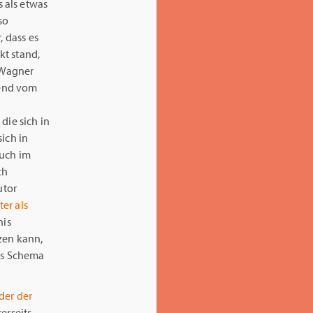
 als etwas
so
, dass es
kt stand,
i Wagner
hend vom
die sich in
ich in
auch im
ch
utor
ter als
nis
zen kann,
ses Schema
der der
erseits