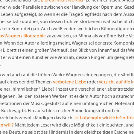
er wieder Parallelen zwischen der Handlung der Opern und Ges
 Leben aufgezeigt, so wenn er die Frage Siegfrieds nach dem Auss
ner selbst zuordnet, von dessen früh verstorbenem wahrscheinlic
s kein Konterfei gab. Auch weiß er den weiblichen Bühnenfiguren
aus Wagners Biographie
zuzuweisen, so Minna als verführerische V
n. Wenn der Autor allerdings meint, Wagner sei der erste Komponist
r Librettist einen großen Wert auf „den Blick von innen“ auf das We
 er wohl einen Künstler wie Verdi ab, dessen Ringen um geeignete
.
h wird auch auf die frühen Werke Wagners eingegangen, die sämtl
auf eines der drei Themen
verbotene Liebe
(oder
Verzicht auf die i
iner „himmlischen“ Liebe), Inzest und verschollener, aber trotzde
ckgehen. Bei den späteren Werken ist es dem Autor hoch anzurechn
pretationen der Musik, gestützt auf einen umfangreichen Notenant
 Buches, gibt. Ein aufschlussreicher Anmerkungsteil und ein
rzeichnis vervollständigen das Buch.
Ist Lohengrin wirklich Gottfri
en will?
Nicht jedem Leser wird diese Möglichkeit einleuchten, und
seine Deutung selbst das Hindernis in dem gleichzeitigen Erschein