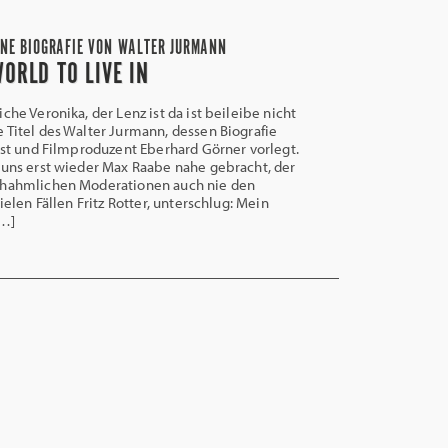
INE BIOGRAFIE VON WALTER JURMANN
ORLD TO LIVE IN
che Veronika, der Lenz ist da ist beileibe nicht
 Titel des Walter Jurmann, dessen Biografie
zist und Filmproduzent Eberhard Görner vorlegt.
 uns erst wieder Max Raabe nahe gebracht, der
chahmlichen Moderationen auch nie den
vielen Fällen Fritz Rotter, unterschlug: Mein
[…]