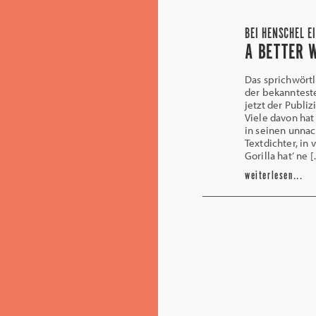
BEI HENSCHEL E
A BETTER W
Das sprichwörtli
der bekannteste
jetzt der Publi
Viele davon hat
in seinen unna
Textdichter, in 
Gorilla hat‘ ne 
weiterlesen...