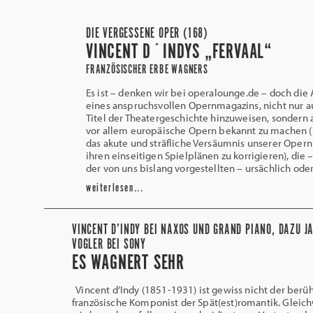
DIE VERGESSENE OPER (168)
VINCENT D´INDYS „FERVAAL“
FRANZÖSISCHER ERBE WAGNERS
Es ist – denken wir bei operalounge.de – doch die
eines anspruchsvollen Opernmagazins, nicht nur a
Titel der Theatergeschichte hinzuweisen, sondern 
vor allem europäische Opern bekannt zu machen 
das akute und sträfliche Versäumnis unserer Oper
ihren einseitigen Spielplänen zu korrigieren), die –
der von uns bislang vorgestellten – ursächlich ode
weiterlesen...
VINCENT D’INDY BEI NAXOS UND GRAND PIANO, DAZU J
VOGLER BEI SONY
ES WAGNERT SEHR
Vincent d’Indy (1851-1931) ist gewiss nicht der ber
französische Komponist der Spät(est)romantik. Gleic