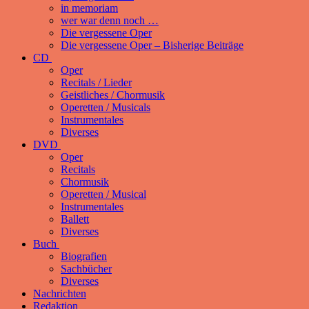
in memoriam
wer war denn noch …
Die vergessene Oper
Die vergessene Oper – Bisherige Beiträge
CD
Oper
Recitals / Lieder
Geistliches / Chormusik
Operetten / Musicals
Instrumentales
Diverses
DVD
Oper
Recitals
Chormusik
Operetten / Musical
Instrumentales
Ballett
Diverses
Buch
Biografien
Sachbücher
Diverses
Nachrichten
Redaktion