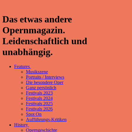
Das etwas andere
Opernmagazin.
Leidenschaftlich und
unabhängig.
Features
Musikszene
Portraits / Interviews
Die besondere Oper
Ganz persönlich
Festivals 2023
Festivals 2024
Festivals 2025
Festivals 2026
Spot On
Aufführungs-Kritiken
History
Operngeschichte