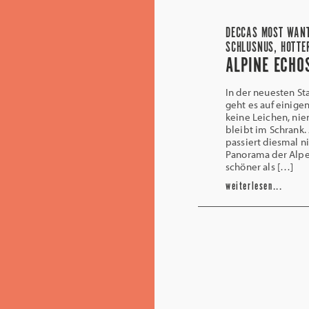
DECCAS MOST WANTE
SCHLUSNUS, HOTTER
ALPINE ECHO
In der neuesten St
geht es auf einige
keine Leichen, nie
bleibt im Schrank. 
passiert diesmal ni
Panorama der Alpen
schöner als […]
weiterlesen...