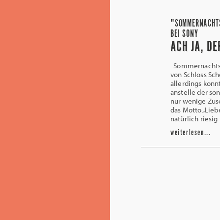
"SOMMERNACHT
BEI SONY
ACH JA, DE
Sommernachtsko
von Schloss Sc
allerdings konn
anstelle der so
nur wenige Zus
das Motto „Lieb
natürlich riesi
weiterlesen...