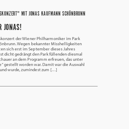
SKONZERT" MIT JONAS KAUFMANN SCHÖNBRUNN
R JONAS!
nzert der Wiener Philharmoniker im Park
hönbrunn. Wegen bekannter Misshelligkeiten
ten sich erst im September dieses Jahres
nst dicht gedrängt den Park füllenden diesmal
chauer an dem Programm erfreuen, das unter
e“ gestellt worden war. Damit war die Auswahl
g und wurde, zumindest zum […]