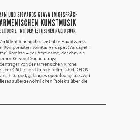
YAN UND SIGVARDS KLAVA IM GESPRÄCH
 ARMENISCHEN KUNSTMUSIK
E LITURGIE" MIT DEM LETTISCHEN RADIO CHOR
Veröffentlichung des zentralen Hauptwerks
n Komponisten Komitas Vardapet (Vardapet =
ster“, Komitas = der Amtsname, der dem als
ghomon Gevorgi Soghomonya
enträger von der armenischen Kirche
), der Göttlichen Liturgie beim Label DELOS
ivine Liturgie), gelang es operalounge.de zwei
 dieses außergewöhnlichen Projekts über die