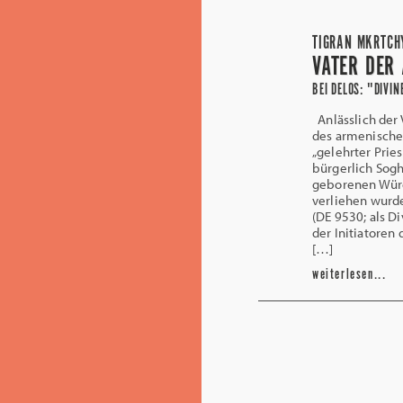
TIGRAN MKRTCH
VATER DER
BEI DELOS: "DIVIN
Anlässlich der 
des armenische
„gelehrter Prie
bürgerlich So
geborenen Würd
verliehen wurde
(DE 9530; als D
der Initiatoren
[…]
weiterlesen...