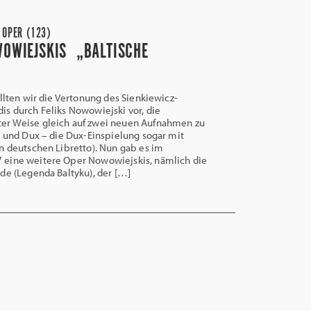
 OPER (123)
WOWIEJSKIS „BALTISCHE
ellten wir die Vertonung des Sienkiewicz-
s durch Feliks Nowowiejski vor, die
r Weise gleich auf zwei neuen Aufnahmen zu
o und Dux – die Dux-Einspielung sogar mit
n deutschen Libretto). Nun gab es im
eine weitere Oper Nowowiejskis, nämlich die
de (Legenda Baltyku), der […]