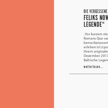
DIE VERGESSENE
FELIKS NO
LEGENDE“
. Vor kurzem st
Romans Quo vadi
bemerkenswerte
erleben ist (cp
ihrem originale
Dezember 2017 
Baltische Legen
weiterlesen...