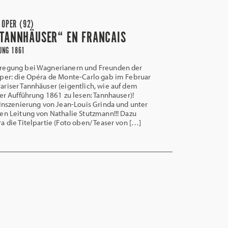
 OPER (92)
TANNHÄUSER“ EN FRANCAIS
UNG 1861
regung bei Wagnerianern und Freunden der
Oper: die Opéra de Monte-Carlo gab im Februar
riser Tannhäuser (eigentlich, wie auf dem
ser Aufführung 1861 zu lesen: Tannhauser)!
 Inszenierung von Jean-Louis Grinda und unter
en Leitung von Nathalie Stutzmann!!! Dazu
a die Titelpartie (Foto oben/ Teaser von […]