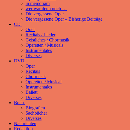
in memoriam
wer war denn noch …
Die vergessene Oper
Die vergessene Oper – Bisherige Beiträge
CD
Oper
Recitals / Lieder
Geistliches / Chormusik
Operetten / Musicals
Instrumentales
Diverses
DVD
Oper
Recitals
Chormusik
Operetten / Musical
Instrumentales
Ballett
Diverses
Buch
Biografien
Sachbücher
Diverses
Nachrichten
Redaktion