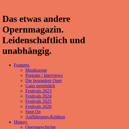
Das etwas andere
Opernmagazin.
Leidenschaftlich und
unabhängig.
Features
Musikszene
Portraits / Interviews
Die besondere Oper
Ganz persönlich
Festivals 2023
Festivals 2024
Festivals 2025
Festivals 2026
Spot On
Aufführungs-Kritiken
History
Operngeschichte