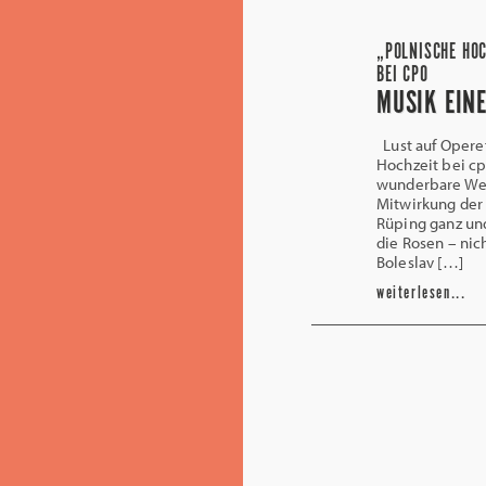
„POLNISCHE HOC
BEI CPO
MUSIK EIN
Lust auf Opere
Hochzeit bei cp
wunderbare Wer
Mitwirkung der 
Rüping ganz und
die Rosen – nic
Boleslav […]
weiterlesen...