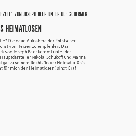
HZEIT“ VON JOSEPH BEER UNTER ULF SCHIRMER
ES HEIMATLOSEN
tte? Die neue Aufnahme der Polnischen
o ist von Herzen zu empfehlen. Das
k von Joseph Beer kommt unter der
Hauptdarsteller Nikolai Schukoff und Marina
 gar zu seinem Recht. “In der Heimat blüh’n
ht für mich den Heimatlosen”, singt Graf