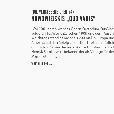
(DIE VERGESSENE OPER 54)
NOWOWIEJSKIS „QUO VADIS“
. Vor 100 Jahren war das Opern-Oratorium Quo Vadis
aufgeführtes Werk. Zwischen 1909 und dem Ausbru
Weltkriegs stand es mehr als 200 Mal in Europa und
Amerika auf den Spielplänen. Der Titel ist natürlic
durch den Roman des amerikanisch-polnischen Schr
Henryk Sienkiewicz bekannt, der als Vorlage für de
Mammutfilm […]
weiterlesen...