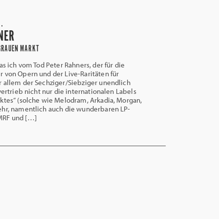
..
NER
 GRAUEN MARKT
as ich vom Tod Peter Rahners, der für die
 von Opern und der Live-Raritäten für
 allem der Sechziger/Siebziger unendlich
vertrieb nicht nur die internationalen Labels
ktes“ (solche wie Melodram, Arkadia, Morgan,
ehr, namentlich auch die wunderbaren LP-
MRF und […]