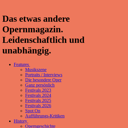
Das etwas andere
Opernmagazin.
Leidenschaftlich und
unabhängig.
Features
Musikszene
Portraits / Interviews
Die besondere Oper
Ganz persönlich
Festivals 2023
Festivals 2024
Festivals 2025
Festivals 2026
Spot On
Aufführungs-Kritiken
History
Operngeschichte