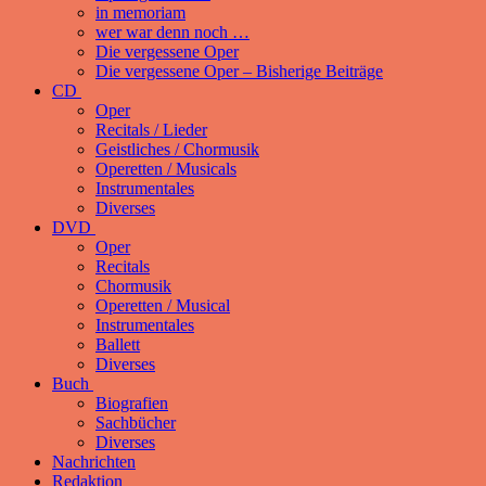
in memoriam
wer war denn noch …
Die vergessene Oper
Die vergessene Oper – Bisherige Beiträge
CD
Oper
Recitals / Lieder
Geistliches / Chormusik
Operetten / Musicals
Instrumentales
Diverses
DVD
Oper
Recitals
Chormusik
Operetten / Musical
Instrumentales
Ballett
Diverses
Buch
Biografien
Sachbücher
Diverses
Nachrichten
Redaktion