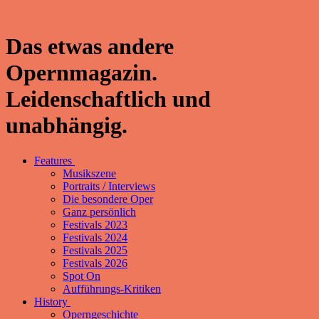
Das etwas andere
Opernmagazin.
Leidenschaftlich und
unabhängig.
Features
Musikszene
Portraits / Interviews
Die besondere Oper
Ganz persönlich
Festivals 2023
Festivals 2024
Festivals 2025
Festivals 2026
Spot On
Aufführungs-Kritiken
History
Operngeschichte