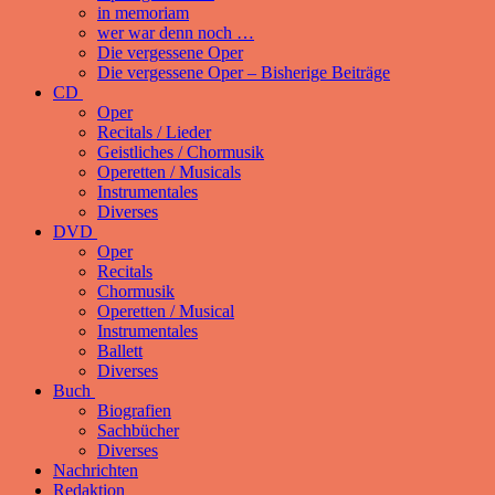
in memoriam
wer war denn noch …
Die vergessene Oper
Die vergessene Oper – Bisherige Beiträge
CD
Oper
Recitals / Lieder
Geistliches / Chormusik
Operetten / Musicals
Instrumentales
Diverses
DVD
Oper
Recitals
Chormusik
Operetten / Musical
Instrumentales
Ballett
Diverses
Buch
Biografien
Sachbücher
Diverses
Nachrichten
Redaktion