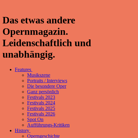
Das etwas andere
Opernmagazin.
Leidenschaftlich und
unabhängig.
Features
Musikszene
Portraits / Interviews
Die besondere Oper
Ganz persönlich
Festivals 2023
Festivals 2024
Festivals 2025
Festivals 2026
Spot On
Aufführungs-Kritiken
History
Operngeschichte