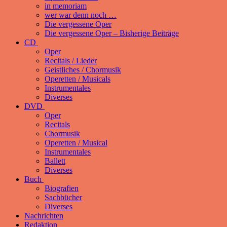
in memoriam
wer war denn noch …
Die vergessene Oper
Die vergessene Oper – Bisherige Beiträge
CD
Oper
Recitals / Lieder
Geistliches / Chormusik
Operetten / Musicals
Instrumentales
Diverses
DVD
Oper
Recitals
Chormusik
Operetten / Musical
Instrumentales
Ballett
Diverses
Buch
Biografien
Sachbücher
Diverses
Nachrichten
Redaktion