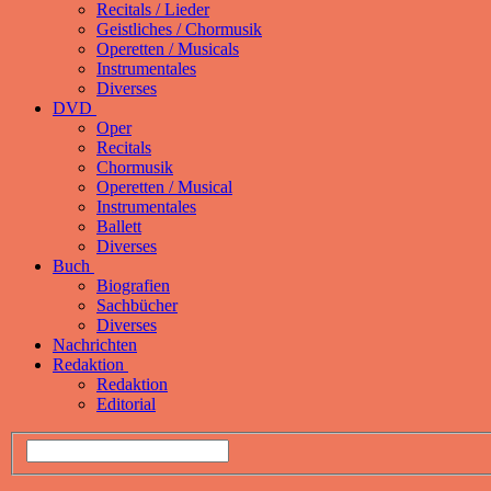
Recitals / Lieder
Geistliches / Chormusik
Operetten / Musicals
Instrumentales
Diverses
DVD
Oper
Recitals
Chormusik
Operetten / Musical
Instrumentales
Ballett
Diverses
Buch
Biografien
Sachbücher
Diverses
Nachrichten
Redaktion
Redaktion
Editorial