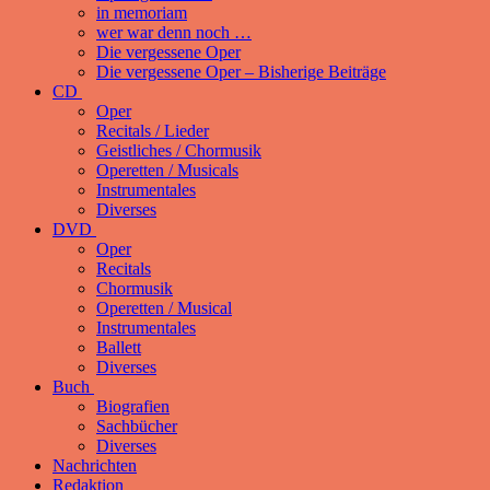
in memoriam
wer war denn noch …
Die vergessene Oper
Die vergessene Oper – Bisherige Beiträge
CD
Oper
Recitals / Lieder
Geistliches / Chormusik
Operetten / Musicals
Instrumentales
Diverses
DVD
Oper
Recitals
Chormusik
Operetten / Musical
Instrumentales
Ballett
Diverses
Buch
Biografien
Sachbücher
Diverses
Nachrichten
Redaktion