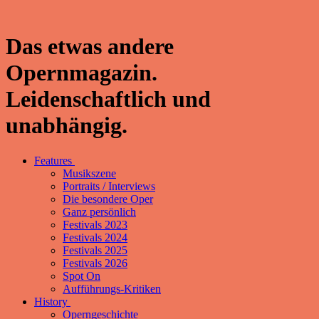
Das etwas andere
Opernmagazin.
Leidenschaftlich und
unabhängig.
Features
Musikszene
Portraits / Interviews
Die besondere Oper
Ganz persönlich
Festivals 2023
Festivals 2024
Festivals 2025
Festivals 2026
Spot On
Aufführungs-Kritiken
History
Operngeschichte