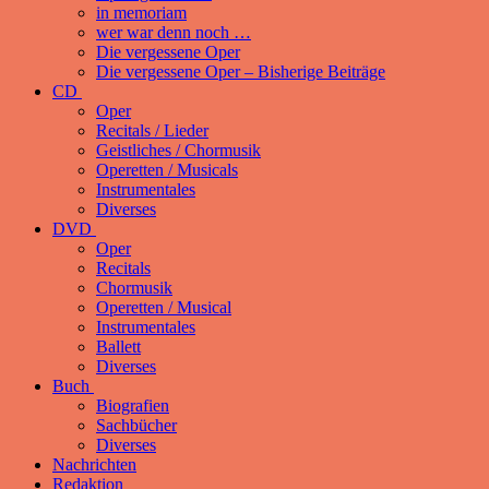
in memoriam
wer war denn noch …
Die vergessene Oper
Die vergessene Oper – Bisherige Beiträge
CD
Oper
Recitals / Lieder
Geistliches / Chormusik
Operetten / Musicals
Instrumentales
Diverses
DVD
Oper
Recitals
Chormusik
Operetten / Musical
Instrumentales
Ballett
Diverses
Buch
Biografien
Sachbücher
Diverses
Nachrichten
Redaktion