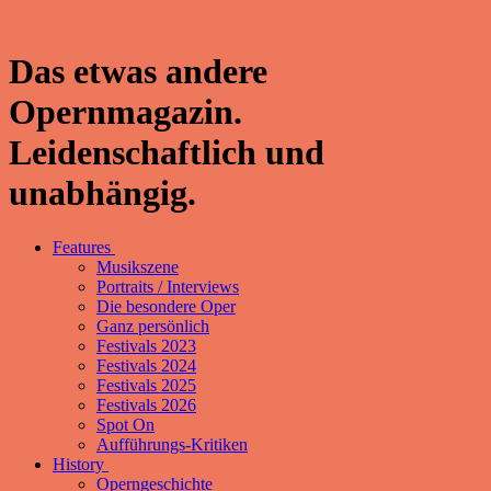
Das etwas andere
Opernmagazin.
Leidenschaftlich und
unabhängig.
Features
Musikszene
Portraits / Interviews
Die besondere Oper
Ganz persönlich
Festivals 2023
Festivals 2024
Festivals 2025
Festivals 2026
Spot On
Aufführungs-Kritiken
History
Operngeschichte