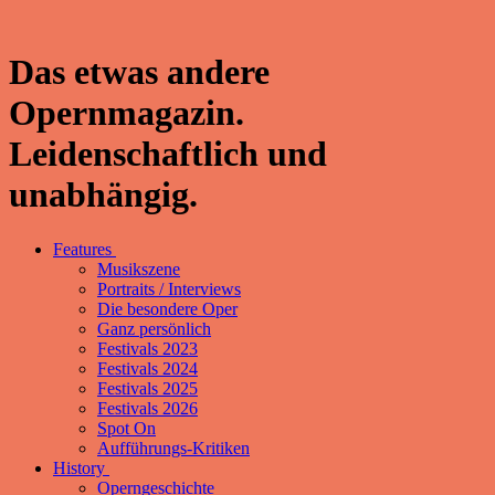
Das etwas andere
Opernmagazin.
Leidenschaftlich und
unabhängig.
Features
Musikszene
Portraits / Interviews
Die besondere Oper
Ganz persönlich
Festivals 2023
Festivals 2024
Festivals 2025
Festivals 2026
Spot On
Aufführungs-Kritiken
History
Operngeschichte