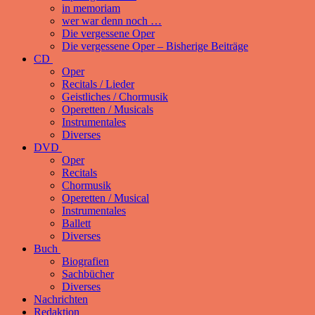
in memoriam
wer war denn noch …
Die vergessene Oper
Die vergessene Oper – Bisherige Beiträge
CD
Oper
Recitals / Lieder
Geistliches / Chormusik
Operetten / Musicals
Instrumentales
Diverses
DVD
Oper
Recitals
Chormusik
Operetten / Musical
Instrumentales
Ballett
Diverses
Buch
Biografien
Sachbücher
Diverses
Nachrichten
Redaktion